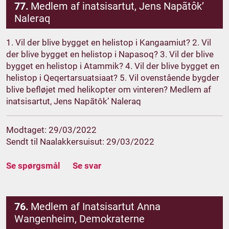
77.
Medlem af inatsisartut, Jens Napãtôk’
Naleraq
1. Vil der blive bygget en helistop i Kangaamiut? 2. Vil
der blive bygget en helistop i Napasoq? 3. Vil der blive
bygget en helistop i Atammik? 4. Vil der blive bygget en
helistop i Qeqertarsuatsiaat? 5. Vil ovenstående bygder
blive befløjet med helikopter om vinteren? Medlem af
inatsisartut, Jens Napãtôk’ Naleraq
Modtaget: 29/03/2022
Sendt til Naalakkersuisut: 29/03/2022
Se spørgsmål
Se svar
76.
Medlem af Inatsisartut Anna
Wangenheim, Demokraterne