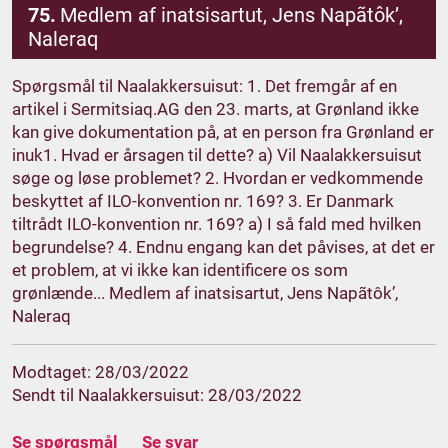
75.
Medlem af inatsisartut, Jens Napãtôk’,
Naleraq
Spørgsmål til Naalakkersuisut: 1. Det fremgår af en
artikel i Sermitsiaq.AG den 23. marts, at Grønland ikke
kan give dokumentation på, at en person fra Grønland er
inuk1. Hvad er årsagen til dette? a) Vil Naalakkersuisut
søge og løse problemet? 2. Hvordan er vedkommende
beskyttet af ILO-konvention nr. 169? 3. Er Danmark
tiltrådt ILO-konvention nr. 169? a) I så fald med hvilken
begrundelse? 4. Endnu engang kan det påvises, at det er
et problem, at vi ikke kan identificere os som
grønlænde... Medlem af inatsisartut, Jens Napãtôk’,
Naleraq
Modtaget: 28/03/2022
Sendt til Naalakkersuisut: 28/03/2022
Se spørgsmål
Se svar