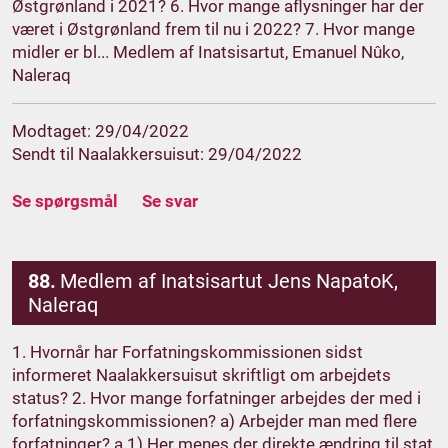
Østgrønland i 2021? 6. Hvor mange aflysninger har der
været i Østgrønland frem til nu i 2022? 7. Hvor mange
midler er bl... Medlem af Inatsisartut, Emanuel Nûko,
Naleraq
Modtaget: 29/04/2022
Sendt til Naalakkersuisut: 29/04/2022
Se spørgsmål
Se svar
88.
Medlem af Inatsisartut Jens NapatoK,
Naleraq
1. Hvornår har Forfatningskommissionen sidst
informeret Naalakkersuisut skriftligt om arbejdets
status? 2. Hvor mange forfatninger arbejdes der med i
forfatningskommissionen? a) Arbejder man med flere
forfatninger? a.1) Her menes der direkte ændring til stat,