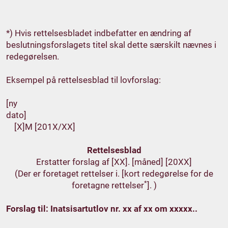
*) Hvis rettelsesbladet indbefatter en ændring af
beslutningsforslagets titel skal dette særskilt nævnes i
redegørelsen.
Eksempel på rettelsesblad til lovforslag:
[ny
dat
[X]M [201X/XX]
Rettelsesblad
Erstatter forslag af [XX]. [måned] [20XX]
(Der er foretaget rettelser i. [kort redegørelse for de
*
foretagne rettelser
]. )
Forslag til: Inatsisartutlov nr. xx af xx om xxxxx..