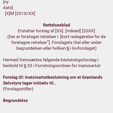
[ny
dat
[X]M [201X/XX]
Rettelsesblad
Erstatter forslag af [XX]. [måned] [20XX]
(Der er foretaget rettelser i. [kort redegørelse for de
*
foretagne rettelser
]. Forslagets titel eller under
begrundelsen eller hvilken § i lovforslaget)
Hermed fremsættes følgende beslutningsforslag i
henhold til § 33 i Forretningsordnen for Inatsisartut:
Forslag til: Inatsisartutbeslutning om at Grønlands
Selvstyre tager initiativ til..
(Forslagsstiller)
Begrundelse
.