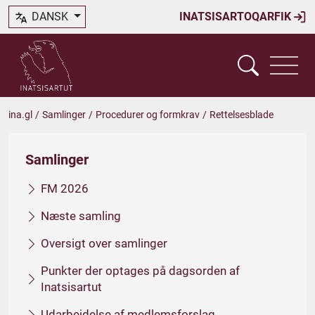
DANSK
INATSISARTOQARFIK
ina.gl
/
Samlinger
/
Procedurer og formkrav
/
Rettelsesblade
Samlinger
FM 2026
Næste samling
Oversigt over samlinger
Punkter der optages på dagsorden af
Inatsisartut
Udarbejdelse af medlemsforslag