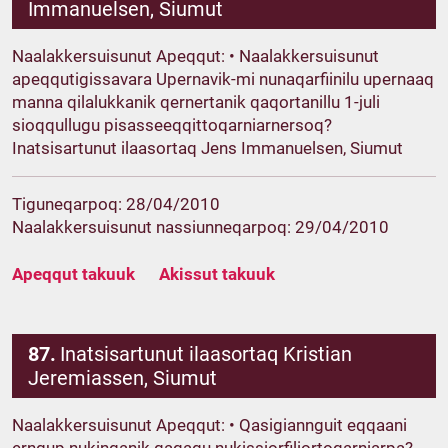
Immanuelsen, Siumut
Naalakkersuisunut Apeqqut: • Naalakkersuisunut
apeqqutigissavara Upernavik-mi nunaqarfiinilu upernaaq
manna qilalukkanik qernertanik qaqortanillu 1-juli
sioqqullugu pisasseeqqittoqarniarnersoq?
Inatsisartunut ilaasortaq Jens Immanuelsen, Siumut
Tiguneqarpoq: 28/04/2010
Naalakkersuisunut nassiunneqarpoq: 29/04/2010
Apeqqut takuuk
Akissut takuuk
87.
Inatsisartunut ilaasortaq Kristian
Jeremiassen, Siumut
Naalakkersuisunut Apeqqut: • Qasigiannguit eqqaani