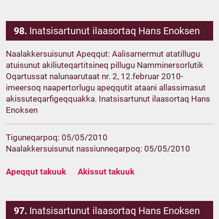
98.
Inatsisartunut ilaasortaq Hans Enoksen
Naalakkersuisunut Apeqqut: Aalisarnermut atatillugu
atuisunut akiliuteqartitsineq pillugu Namminersorlutik
Oqartussat nalunaarutaat nr. 2, 12.februar 2010-
imeersoq naapertorlugu apeqqutit ataani allassimasut
akissuteqarfigeqquakka. Inatsisartunut ilaasortaq Hans
Enoksen
Tiguneqarpoq: 05/05/2010
Naalakkersuisunut nassiunneqarpoq: 05/05/2010
Apeqqut takuuk
Akissut takuuk
97.
Inatsisartunut ilaasortaq Hans Enoksen