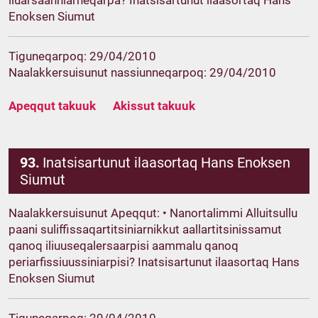
iluarsaanniarneqarpa? Inatsisartunut ilaasortaq Hans
Enoksen Siumut
Tiguneqarpoq: 29/04/2010
Naalakkersuisunut nassiunneqarpoq: 29/04/2010
Apeqqut takuuk
Akissut takuuk
93.
Inatsisartunut ilaasortaq Hans Enoksen
Siumut
Naalakkersuisunut Apeqqut: • Nanortalimmi Alluitsullu
paani suliffissaqartitsiniarnikkut aallartitsinissamut
qanoq iliuuseqalersaarpisi aammalu qanoq
periarfissiuussiniarpisi? Inatsisartunut ilaasortaq Hans
Enoksen Siumut