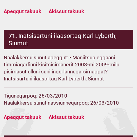
Apeqqut takuuk
Akissut takuuk
71.
Inatsisartuni ilaasortaq Karl Lyberth,
Siumut
Naalakkersuisunut apeqqut: • Maniitsup eqqaani
timmiaqarfinni kisitsisimanerit 2003-mi 2009-milu
pisimasut ulluni suni ingerlanneqarsimappat?
Inatsisartuni ilaasortaq Karl Lyberth, Siumut
Tiguneqarpoq: 26/03/2010
Naalakkersuisunut nassiunneqarpoq: 26/03/2010
Apeqqut takuuk
Akissut takuuk