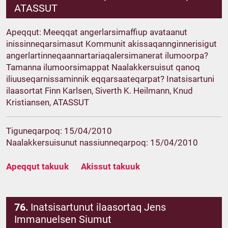
ATASSUT
Apeqqut: Meeqqat angerlarsimaffiup avataanut
inissinneqarsimasut Kommunit akissaqannginnerisigut
angerlartinneqaannartariaqalersimanerat ilumoorpa?
Tamanna ilumoorsimappat Naalakkersuisut qanoq
iliuuseqarnissaminnik eqqarsaateqarpat? Inatsisartuni
ilaasortat Finn Karlsen, Siverth K. Heilmann, Knud
Kristiansen, ATASSUT
Tiguneqarpoq: 15/04/2010
Naalakkersuisunut nassiunneqarpoq: 15/04/2010
Apeqqut takuuk
Akissut takuuk
76.
Inatsisartunut ilaasortaq Jens
Immanuelsen Siumut