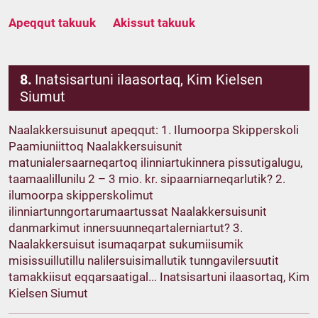
Apeqqut takuuk
Akissut takuuk
8.
Inatsisartuni ilaasortaq, Kim Kielsen
Siumut
Naalakkersuisunut apeqqut: 1. Ilumoorpa Skipperskoli
Paamiuniittoq Naalakkersuisunit
matunialersaarneqartoq ilinniartukinnera pissutigalugu,
taamaalillunilu 2 – 3 mio. kr. sipaarniarneqarlutik? 2.
ilumoorpa skipperskolimut
ilinniartunngortarumaartussat Naalakkersuisunit
danmarkimut innersuunneqartalerniartut? 3.
Naalakkersuisut isumaqarpat sukumiisumik
misissuillutillu nalilersuisimallutik tunngavilersuutit
tamakkiisut eqqarsaatigal... Inatsisartuni ilaasortaq, Kim
Kielsen Siumut