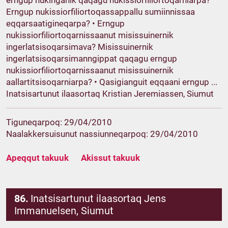
erngup nukinganik qaqagu nukissiorfiliortoqarniarpa?
Erngup nukissiorfiliortoqassappallu sumiinnissaa
eqqarsaatigineqarpa? • Erngup
nukissiorfiliortoqarnissaanut misissuinernik
ingerlatsisoqarsimava? Misissuinernik
ingerlatsisoqarsimanngippat qaqagu erngup
nukissiorfiliortoqarnissaanut misissuinernik
aallartitsisoqarniarpa? • Qasigianguit eqqaani erngup ...
Inatsisartunut ilaasortaq Kristian Jeremiassen, Siumut
Tiguneqarpoq: 29/04/2010
Naalakkersuisunut nassiunneqarpoq: 29/04/2010
Apeqqut takuuk
Akissut takuuk
86.
Inatsisartunut ilaasortaq Jens
Immanuelsen, Siumut