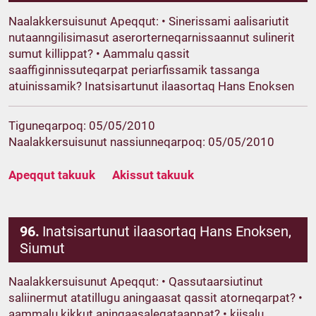
Naalakkersuisunut Apeqqut: • Sinerissami aalisariutit
nutaanngilisimasut aserorterneqarnissaannut sulinerit
sumut killippat? • Aammalu qassit
saaffiginnissuteqarpat periarfissamik tassanga
atuinissamik? Inatsisartunut ilaasortaq Hans Enoksen
Tiguneqarpoq: 05/05/2010
Naalakkersuisunut nassiunneqarpoq: 05/05/2010
Apeqqut takuuk
Akissut takuuk
96.
Inatsisartunut ilaasortaq Hans Enoksen,
Siumut
Naalakkersuisunut Apeqqut: • Qassutaarsiutinut
saliinermut atatillugu aningaasat qassit atorneqarpat? •
aammalu kikkut aningaasaleqataappat? • kiisalu