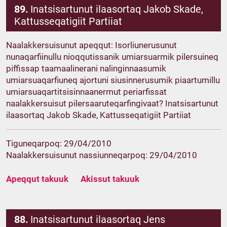
89.
Inatsisartunut ilaasortaq Jakob Skade,
Kattusseqatigiit Partiiat
Naalakkersuisunut apeqqut: Isorliunerusunut
nunaqarfiinullu nioqqutissanik umiarsuarmik pilersuineq
piffissap taamaalinerani nalinginnaasumik
umiarsuaqarfiuneq ajortuni siusinnerusumik piaartumillu
umiarsuaqartitsisinnaanermut periarfissat
naalakkersuisut pilersaaruteqarfingivaat? Inatsisartunut
ilaasortaq Jakob Skade, Kattusseqatigiit Partiiat
Tiguneqarpoq: 29/04/2010
Naalakkersuisunut nassiunneqarpoq: 29/04/2010
Apeqqut takuuk
Akissut takuuk
88.
Inatsisartunut ilaasortaq Jens