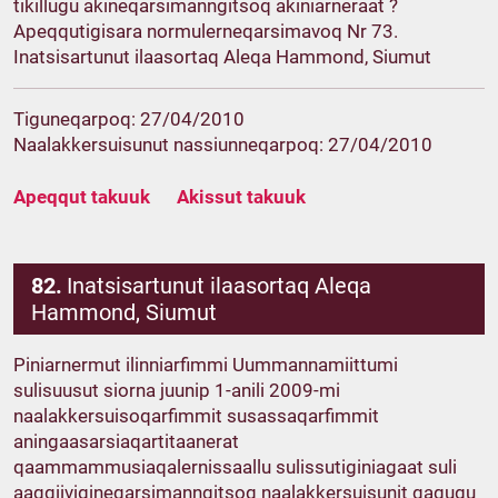
tikillugu akineqarsimanngitsoq akiniarneraat ?
Apeqqutigisara normulerneqarsimavoq Nr 73.
Inatsisartunut ilaasortaq Aleqa Hammond, Siumut
Tiguneqarpoq: 27/04/2010
Naalakkersuisunut nassiunneqarpoq: 27/04/2010
Apeqqut takuuk
Akissut takuuk
82.
Inatsisartunut ilaasortaq Aleqa
Hammond, Siumut
Piniarnermut ilinniarfimmi Uummannamiittumi
sulisuusut siorna juunip 1-anili 2009-mi
naalakkersuisoqarfimmit susassaqarfimmit
aningaasarsiaqartitaanerat
qaammammusiaqalernissaallu sulissutiginiagaat suli
aaqqiivigineqarsimanngitsoq naalakkersuisunit qaqugu