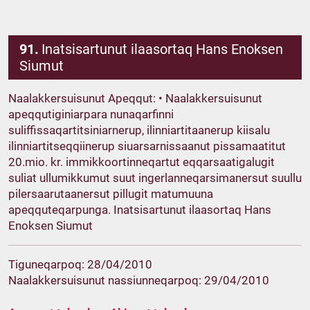
91.
Inatsisartunut ilaasortaq Hans Enoksen
Siumut
Naalakkersuisunut Apeqqut: • Naalakkersuisunut
apeqqutiginiarpara nunaqarfinni
suliffissaqartitsiniarnerup, ilinniartitaanerup kiisalu
ilinniartitseqqiinerup siuarsarnissaanut pissamaatitut
20.mio. kr. immikkoortinneqartut eqqarsaatigalugit
suliat ullumikkumut suut ingerlanneqarsimanersut suullu
pilersaarutaanersut pillugit matumuuna
apeqquteqarpunga. Inatsisartunut ilaasortaq Hans
Enoksen Siumut
Tiguneqarpoq: 28/04/2010
Naalakkersuisunut nassiunneqarpoq: 29/04/2010