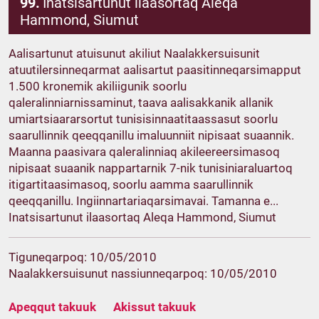
99.
Inatsisartunut ilaasortaq Aleqa
Hammond, Siumut
Aalisartunut atuisunut akiliut Naalakkersuisunit
atuutilersinneqarmat aalisartut paasitinneqarsimapput
1.500 kronemik akiliigunik soorlu
qaleralinniarnissaminut, taava aalisakkanik allanik
umiartsiaararsortut tunisisinnaatitaassasut soorlu
saarullinnik qeeqqanillu imaluunniit nipisaat suaannik.
Maanna paasivara qaleralinniaq akileereersimasoq
nipisaat suaanik nappartarnik 7-nik tunisiniaraluartoq
itigartitaasimasoq, soorlu aamma saarullinnik
qeeqqanillu. Ingiinnartariaqarsimavai. Tamanna e...
Inatsisartunut ilaasortaq Aleqa Hammond, Siumut
Tiguneqarpoq: 10/05/2010
Naalakkersuisunut nassiunneqarpoq: 10/05/2010
Apeqqut takuuk
Akissut takuuk