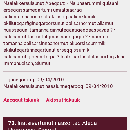
Naalakkersuisunut Apeqqut: • Nalunaarummi qulaani
erseqqissarneqartumi umiatsiaaraq
aalisarsinnaanermut akiliisoq aalisakkanik
akiliuteqarfigineqareersunut aalisarnermut allamut
nuussaguni tamanna qinnuteqaatigeqqaassavaa ? •
nalunaarut taamatut paasisariaqarpa ? • aamma
tamanna aalisarsinnaanermut akuersissummik
akiliuteqartinneqartunut erseqqissumik
nalunaarutigineqartarpa ? Inatsisartunut ilaasortaq Jens
Immanuelsen, Siumut
Tiguneqarpoq: 09/04/2010
Naalakkersuisunut nassiunneqarpoq: 09/04/2010
Apeqqut takuuk
Akissut takuuk
73.
Inatsisartunut ilaasortaq Aleqa