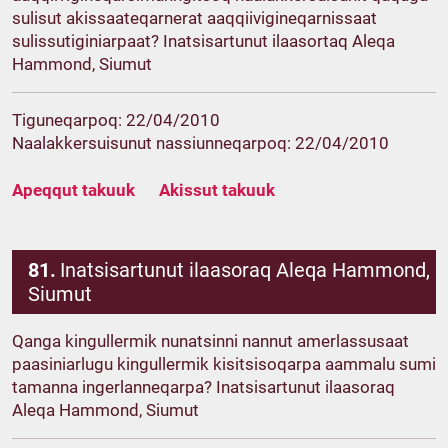
sulisut akissaateqarnerat aaqqiivigineqarnissaat
sulissutiginiarpaat? Inatsisartunut ilaasortaq Aleqa
Hammond, Siumut
Tiguneqarpoq: 22/04/2010
Naalakkersuisunut nassiunneqarpoq: 22/04/2010
Apeqqut takuuk
Akissut takuuk
81.
Inatsisartunut ilaasoraq Aleqa Hammond,
Siumut
Qanga kingullermik nunatsinni nannut amerlassusaat
paasiniarlugu kingullermik kisitsisoqarpa aammalu sumi
tamanna ingerlanneqarpa? Inatsisartunut ilaasoraq
Aleqa Hammond, Siumut