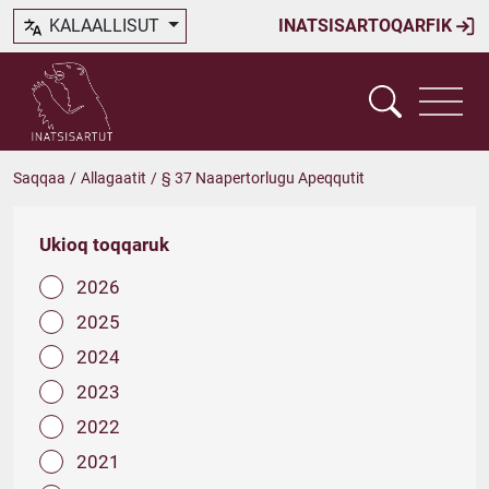
KALAALLISUT
INATSISARTOQARFIK
Saqqaa
/
Allagaatit
/
§ 37 Naapertorlugu Apeqqutit
Ukioq toqqaruk
2026
2025
2024
2023
2022
2021