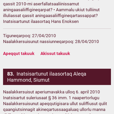
qassit 2010-mi aserfallatsaaliinissamut
aningaasaliiffigineqarpat? • Aammalu ukiut tulliinut
illuliassat qassit aningaasaliiffigineqartassappat?
Inatsisartunut ilaasortaq Hans Enoksen
Tiguneqarpoq: 27/04/2010
Naalakkersuisunut nassiunneqarpoq: 28/04/2010
Apeqqut takuuk
Akissut takuuk
83.
Inatsisartunut ilaasortaq Aleqa
Hammond, Siumut
Naalakkersuisut aperiumavakka ulloq 6. april 2010
Inatsisartut suleriusaat § 36 imm. 1 naapertorlugu
Naalakkersuisunut apeqqutigisara ullut suliffiusut qulit
qaangiutsinnagit akineqartussaagaluaq ullorlu manna