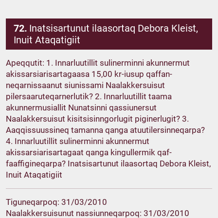
72.
Inatsisartunut ilaasortaq Debora Kleist,
Inuit Ataqatigiit
Apeqqutit: 1. Innarluutillit sulinerminni akunnermut
akissarsiarisartagaasa 15,00 kr-iusup qaffan-
neqarnissaanut siunissami Naalakkersuisut
pilersaaruteqarnerlutik? 2. Innarluutillit taama
akunnermusiallit Nunatsinni qassiunersut
Naalakkersuisut kisitsisinngorlugit piginerlugit? 3.
Aaqqissuussineq tamanna qanga atuutilersinneqarpa?
4. Innarluutillit sulinerminni akunnermut
akissarsiarisartagaat qanga kingullermik qaf-
faaffigineqarpa? Inatsisartunut ilaasortaq Debora Kleist,
Inuit Ataqatigiit
Tiguneqarpoq: 31/03/2010
Naalakkersuisunut nassiunneqarpoq: 31/03/2010