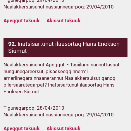
Tiguneqarpoq: 29/04/2010
Naalakkersuisunut nassiunneqarpoq: 29/04/2010
Apeqqut takuuk
Akissut takuuk
92.
Inatsisartunut ilaasortaq Hans Enoksen
Siumut
Naalakkersuisunut Apeqqut: • Tasiilami nannuttassat
nunguneqareersut, pisasseeqqinnermi
amerlineqarsinnaanerannut Naalakkersuisut qanoq
pilersaaruteqarpat? Inatsisartunut ilaasortaq Hans
Enoksen Siumut
Tiguneqarpoq: 28/04/2010
Naalakkersuisunut nassiunneqarpoq: 29/04/2010
Apeqqut takuuk
Akissut takuuk