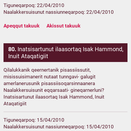
Tiguneqarpoq: 22/04/2010
Naalakkersuisunut nassiunneqarpoq: 22/04/2010
Apeqqut takuuk
Akissut takuuk
80.
Inatsisartunut ilaasortaq Isak Hammond,
Inuit Ataqatigiit
Qilalukkanik qeernertanik pisassiissutit,
misissuisimanerit nutaat tunngavi- galugit
amerlanerusunik pisassiisoqarsinnaanera
Naalakkersuisunit eqqarsaati- gineqarnerluni?
Inatsisartunut ilaasortaq Isak Hammond, Inuit
Ataqatigiit
Tiguneqarpoq: 15/04/2010
Naalakkersuisunut nassiunneqarpoq: 15/04/2010