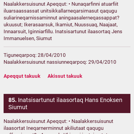
Naalakkersuisunut Apeqqut: • Nunaqarfinni atuarfiit
iluarsaassassat unitsikkallarneqarsimasut qaqugu
suliarineqarnissaminnut aningaasalerneqassappat?
ukuusut; Ikerasaarsuk, Ikamiut, Nuussuaq, Naajaat,
Innaarsuit, Iginniarfillu. Inatsisartunut ilaasortaq Jens
Immanuelsen, Siumut
Tiguneqarpoq: 28/04/2010
Naalakkersuisunut nassiunneqarpoq: 29/04/2010
Apeqqut takuuk
Akissut takuuk
85.
Inatsisartunut ilaasortaq Hans Enoksen
Siumut
Naalakkersuisunut Apeqqut: • Naalakkersuisunut
ilaasortat Ineqarnerminnut akiliutaat qaqugu