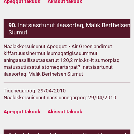
Apeqqut takuuk
Akissut takuuk
90.
Inatsiasrtunut ilaasortaq, Malik Berthelsen
Siumut
Naalakkersuisunut Apeqqut: • Air Greenlandimut
kiffartuussinermut isumaqatigissuummut
aningaasaliissutaasartut 120,2 mio.kr.-it sumorpiaq
matussutissatut atorneqartarpat? Inatsiasrtunut
ilaasortaq, Malik Berthelsen Siumut
Tiguneqarpoq: 29/04/2010
Naalakkersuisunut nassiunneqarpoq: 29/04/2010
Apeqqut takuuk
Akissut takuuk