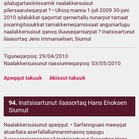
qilalugartasiinissamik naalakkersuisut
pilersaaruteqarpat ? • Ukioq manna 1-juli 2009 30-juni
2010 qilalukkat qaqortat qernertallu nunarput tamaat
pisaringitsuukkat tamakkerneqarnissaat anguniarlugu
naalakkersuisut qanoq iliuuseqarniarpat ? Inatsisartunut
ilaasortaq Jens Immanuelsen, Siumut
Tiguneqarpoq: 29/04/2010
Naalakkersuisunut nassiunneqarpoq: 03/05/2010
Apeqqut takuuk
Akissut takuuk
94.
Inatsisartunut ilaasortaq Hans Enoksen
Siumut
Naalakkersuisunut apeqqut: • Sarfannguani meeqqat
atuarfiata aserfallalluinnarsimasoq qaqugu