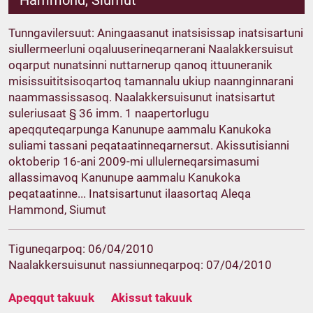
Hammond, Siumut
Tunngavilersuut: Aningaasanut inatsisissap inatsisartuni
siullermeerluni oqaluuserineqarnerani Naalakkersuisut
oqarput nunatsinni nuttarnerup qanoq ittuuneranik
misissuititsisoqartoq tamannalu ukiup naannginnarani
naammassissasoq. Naalakkersuisunut inatsisartut
suleriusaat § 36 imm. 1 naapertorlugu
apeqquteqarpunga Kanunupe aammalu Kanukoka
suliami tassani peqataatinneqarnersut. Akissutisianni
oktoberip 16-ani 2009-mi ullulerneqarsimasumi
allassimavoq Kanunupe aammalu Kanukoka
peqataatinne... Inatsisartunut ilaasortaq Aleqa
Hammond, Siumut
Tiguneqarpoq: 06/04/2010
Naalakkersuisunut nassiunneqarpoq: 07/04/2010
Apeqqut takuuk
Akissut takuuk