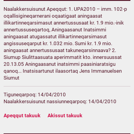
Naalakkersuisunut Apeqqut: 1. UPA2010 – imm. 102-p
oqallisigineqarnerani oqaatigaat aningaasat
illikartinneqarsimasut annertussusaat kr. 1.9 mio.-inik
annertussuseqartoq, Aningaasanut Inatsimmi
aningaasat atugassatut illikartinneqarsimasut
angissuseqarput kr. 1.032 mio. Sumi kr. 1.9 mio.
aningaasat annertussusaat takuneqarsinnaava? 2.
Siumup Siulittaasuata aperimmatit kto. innersuussat
20.13.05 Aningaasanut inatsimmi paasiniaratsigu
qanoq... Inatsisartunut ilaasortaq Jens Immanuelsen
Siumut
Tiguneqarpoq: 14/04/2010
Naalakkersuisunut nassiunneqarpoq: 14/04/2010
Apeqqut takuuk
Akissut takuuk