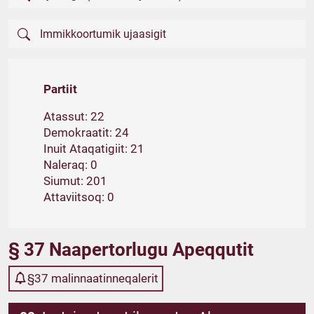
Partiit
Atassut: 22
Demokraatit: 24
Inuit Ataqatigiit: 21
Naleraq: 0
Siumut: 201
Attaviitsoq: 0
§ 37 Naapertorlugu Apeqqutit
§37 malinnaatinneqalerit