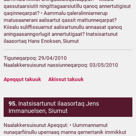
qassutaarsiutit ningittagaarsiutillu qanoq annertutigisut
qaqinneqarpat? • Aammalu qaleralinniarnerup
matusaanerani aalisartut qassit mattunneqarpat?
Kiisalu suliffissuarnut aalisartunullu annaasat qanoq
aningaasanngorlugit annertutigaat? Inatsisartunut
ilaasortaq Hans Enoksen, Siumut
Tiguneqarpoq: 29/04/2010
Naalakkersuisunut nassiunneqarpoq: 03/05/2010
Apeqqut takuuk
Akissut takuuk
95.
Inatsisartunut ilaasortaq Jens
Immanuelsen, Siumut
Naalakkersuisunut Apeqqut: • Uummannamut
nunaqarfiinullu upernaaq manna qernertanik immikkut