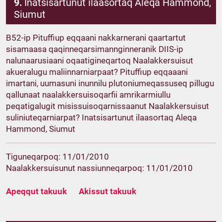
9.
Inatsisartunut ilaasortaq Aleqa Hammond,
Siumut
B52-ip Pituffiup eqqaani nakkarnerani qaartartut
sisamaasa qaqinneqarsimannginneranik DIIS-ip
nalunaarusiaani oqaatigineqartoq Naalakkersuisut
akueralugu maliinnarniarpaat? Pituffiup eqqaaani
imartani, uumasuni inunnilu plutoniumeqassuseq pillugu
qallunaat naalakkersuisoqarfii amrikarmiullu
peqatigalugit misissuisoqarnissaanut Naalakkersuisut
suliniuteqarniarpat? Inatsisartunut ilaasortaq Aleqa
Hammond, Siumut
Tiguneqarpoq: 11/01/2010
Naalakkersuisunut nassiunneqarpoq: 11/01/2010
Apeqqut takuuk
Akissut takuuk