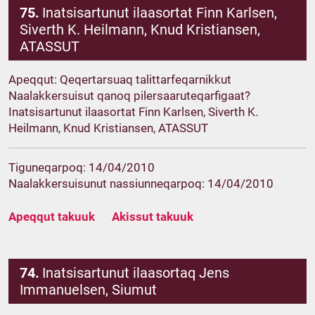
75.
Inatsisartunut ilaasortat Finn Karlsen,
Siverth K. Heilmann, Knud Kristiansen,
ATASSUT
Apeqqut: Qeqertarsuaq talittarfeqarnikkut
Naalakkersuisut qanoq pilersaaruteqarfigaat?
Inatsisartunut ilaasortat Finn Karlsen, Siverth K.
Heilmann, Knud Kristiansen, ATASSUT
Tiguneqarpoq: 14/04/2010
Naalakkersuisunut nassiunneqarpoq: 14/04/2010
Apeqqut takuuk
Akissut takuuk
74.
Inatsisartunut ilaasortaq Jens
Immanuelsen, Siumut