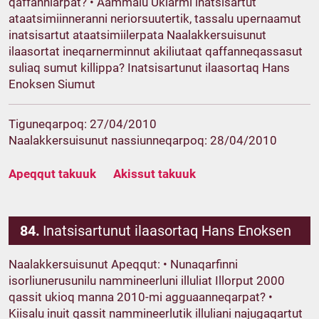
qaffanniarpat? • Aammalu Ukiarmi inatsisartut
ataatsimiinneranni neriorsuutertik, tassalu upernaamut
inatsisartut ataatsimiilerpata Naalakkersuisunut
ilaasortat ineqarnerminnut akiliutaat qaffanneqassasut
suliaq sumut killippa? Inatsisartunut ilaasortaq Hans
Enoksen Siumut
Tiguneqarpoq: 27/04/2010
Naalakkersuisunut nassiunneqarpoq: 28/04/2010
Apeqqut takuuk
Akissut takuuk
84.
Inatsisartunut ilaasortaq Hans Enoksen
Naalakkersuisunut Apeqqut: • Nunaqarfinni
isorliunerusunilu nammineerluni illuliat Illorput 2000
qassit ukioq manna 2010-mi agguaanneqarpat? •
Kiisalu inuit qassit nammineerlutik illuliani najugaqartut