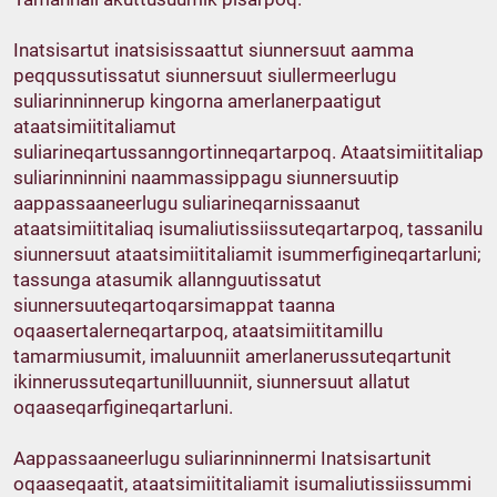
Inatsisartut inatsisissaattut siunnersuut aamma
peqqussutissatut siunnersuut siullermeerlugu
suliarinninnerup kingorna amerlanerpaatigut
ataatsimiititaliamut
suliarineqartussanngortinneqartarpoq. Ataatsimiititaliap
suliarinninnini naammassippagu siunnersuutip
aappassaaneerlugu suliarineqarnissaanut
ataatsimiititaliaq isumaliutissiissuteqartarpoq, tassanilu
siunnersuut ataatsimiititaliamit isummerfigineqartarluni;
tassunga atasumik allannguutissatut
siunnersuuteqartoqarsimappat taanna
oqaasertalerneqartarpoq, ataatsimiititamillu
tamarmiusumit, imaluunniit amerlanerussuteqartunit
ikinnerussuteqartunilluunniit, siunnersuut allatut
oqaaseqarfigineqartarluni.
Aappassaaneerlugu suliarinninnermi Inatsisartunit
oqaaseqaatit, ataatsimiititaliamit isumaliutissiissummi