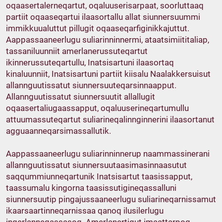
oqaasertalerneqartut, oqaluuserisarpaat, soorluttaaq
partiit oqaaseqartui ilaasortallu allat siunnersuummi
immikkuualuttut pillugit oqaaseqarfiginikkajuttut.
Aappassaaneerlugu suliarinninnermi, ataatsimiititaliap,
tassaniluunniit amerlanerussuteqartut
ikinnerussuteqartullu, Inatsisartuni ilaasortaq
kinaluunniit, Inatsisartuni partiit kiisalu Naalakkersuisut
allannguutissatut siunnersuuteqarsinnaapput.
Allannguutissatut siunnersuutit allallugit
oqaasertaliugaassapput, oqaluuserineqartumullu
attuumassuteqartut suliarineqalinnginnerini ilaasortanut
agguaanneqarsimassallutik.
Aappassaaneerlugu suliarinninnerup naammassinerani
allannguutissatut siunnersuutaasimasinnaasutut
saqqummiunneqartunik Inatsisartut taasissapput,
taassumalu kingorna taasissutigineqassalluni
siunnersuutip pingajussaaneerlugu suliarineqarnissamut
ikaarsaartinneqarnissaa qanoq ilusilerlugu