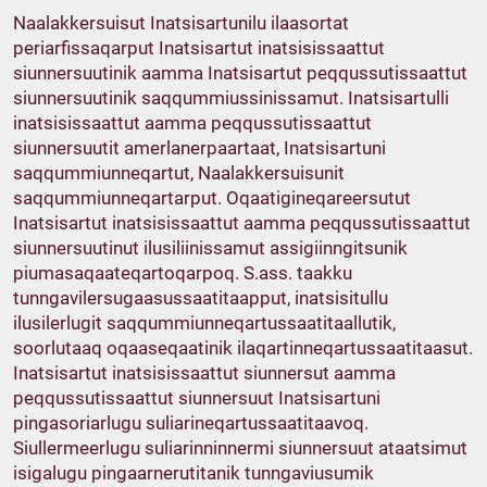
Naalakkersuisut Inatsisartunilu ilaasortat
periarfissaqarput Inatsisartut inatsisissaattut
siunnersuutinik aamma Inatsisartut peqqussutissaattut
siunnersuutinik saqqummiussinissamut. Inatsisartulli
inatsisissaattut aamma peqqussutissaattut
siunnersuutit amerlanerpaartaat, Inatsisartuni
saqqummiunneqartut, Naalakkersuisunit
saqqummiunneqartarput. Oqaatigineqareersutut
Inatsisartut inatsisissaattut aamma peqqussutissaattut
siunnersuutinut ilusiliinissamut assigiinngitsunik
piumasaqaateqartoqarpoq. S.ass. taakku
tunngavilersugaasussaatitaapput, inatsisitullu
ilusilerlugit saqqummiunneqartussaatitaallutik,
soorlutaaq oqaaseqaatinik ilaqartinneqartussaatitaasut.
Inatsisartut inatsisissaattut siunnersut aamma
peqqussutissaattut siunnersuut Inatsisartuni
pingasoriarlugu suliarineqartussaatitaavoq.
Siullermeerlugu suliarinninnermi siunnersuut ataatsimut
isigalugu pingaarnerutitanik tunngaviusumik