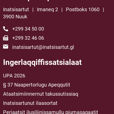
Inatsisartut
|
Imaneq 2
|
Postboks 1060
|
3900 Nuuk
+299 34 50 00
+299 32 46 06
inatsisartut@inatsisartut.gl
Ingerlaqqiffissatsialaat
UPA 2026
§ 37 Naapertorlugu Apeqqutit
Ataatsimiinnernut takussutissiaq
Inatsisartunut ilaasortat
Periaatsit ilusiliinissamullu piumasaqaatit