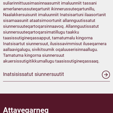
suliarinnittuusimasinnaasumit imaluunniit tassani
amerlanerussuteqartunit ikinnerussuteqartunillu,
Naalakkersuisunit imaluunniit Inatsisartuni ilaasortanit
sisamaasunit ataatsimoortunit allannguutissatut
siunnersuuteqartoqarsinnaavoq. Allannguutissatut
siunnersuuteqartoqarsimatillugu taakku
taasissutigineqassapput, tamatumalu kingorna
Inatsisartut siunnersuut, ilusissavimmisut iluseqarnera
aallaavigalugu, sivikitsumik oqaluuserisinnaallugu.
Tamatuma kingorna siunnersuut
akuersissutigitikkumallugu taasissutigineqassaaq.
Inatsisissatut siunnersuutit
Attaveqarneq