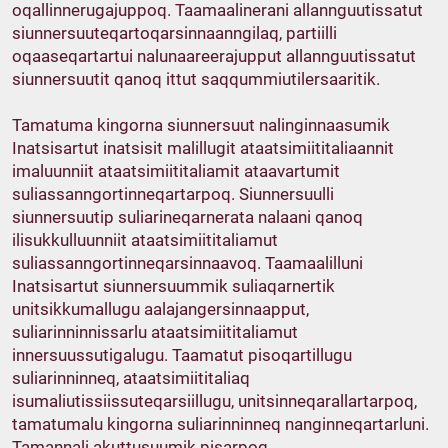
oqallinnerugajuppoq. Taamaalinerani allannguutissatut
siunnersuuteqartoqarsinnaanngilaq, partiilli
oqaaseqartartui nalunaareerajupput allannguutissatut
siunnersuutit qanoq ittut saqqummiutilersaaritik.
Tamatuma kingorna siunnersuut nalinginnaasumik
Inatsisartut inatsisit malillugit ataatsimiititaliaannit
imaluunniit ataatsimiititaliamit ataavartumit
suliassanngortinneqartarpoq. Siunnersuulli
siunnersuutip suliarineqarnerata nalaani qanoq
ilisukkulluunniit ataatsimiititaliamut
suliassanngortinneqarsinnaavoq. Taamaalilluni
Inatsisartut siunnersuummik suliaqarnertik
unitsikkumallugu aalajangersinnaapput,
suliarinninnissarlu ataatsimiititaliamut
innersuussutigalugu. Taamatut pisoqartillugu
suliarinninneq, ataatsimiititaliaq
isumaliutissiissuteqarsiillugu, unitsinneqarallartarpoq,
tamatumalu kingorna suliarinninneq nanginneqartarluni.
Tamannali akuttusuumik pisarpoq.