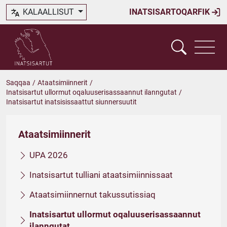
KALAALLISUT
INATSISARTOQARFIK
Saqqaa
/
Ataatsimiinnerit
/
Inatsisartut ullormut oqaluuserisassaannut ilanngutat
/
Inatsisartut inatsisissaattut siunnersuutit
Ataatsimiinnerit
UPA 2026
Inatsisartut tulliani ataatsimiinnissaat
Ataatsimiinnernut takussutissiaq
Inatsisartut ullormut oqaluuserisassaannut
ilanngutat