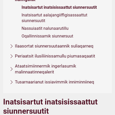
Inatsisartut inatsisissaattut siunnersuutit
Inatsisartut aalajangiiffigisassaattut
siunnersuutit
Nassuiaatit nalunaarutillu
Oqallinnissamik siunnersuut
Ilaasortat siunnersuutaannik suliaqarneq
Periaatsit ilusiliinissamullu piumasaqaatit
Ataatsimiinnermik ingerlasumik
malinnaatinneqalerit
Tusarnaarianut issiavimmik inniminniineq
Inatsisartut inatsisissaattut
siunnersuutit