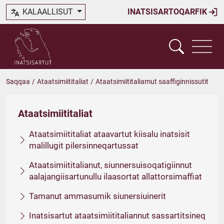
KALAALLISUT
INATSISARTOQARFIK
Saqqaa
/
Ataatsimiititaliat
/
Ataatsimiititaliamut saaffiginnissutit
Ataatsimiititaliat
Ataatsimiititaliat ataavartut kiisalu inatsisit
malillugit pilersinneqartussat
Ataatsimiititalianut, siunnersuisoqatigiinnut
aalajangiisartunullu ilaasortat allattorsimaffiat
Tamanut ammasumik siunersiuinerit
Inatsisartut ataatsimiititaliannut sassartitsineq