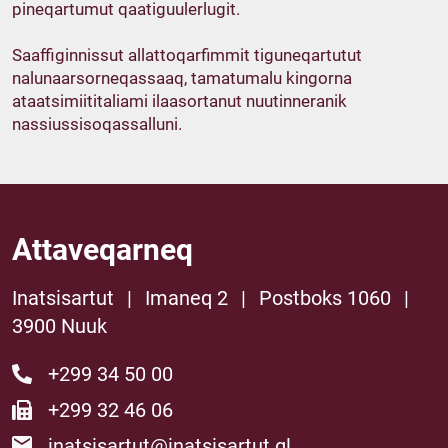
pineqartumut qaatiguulerlugit.
Saaffiginnissut allattoqarfimmit tiguneqartutut
nalunaarsorneqassaaq, tamatumalu kingorna
ataatsimiititaliami ilaasortanut nuutinneranik
nassiussisoqassalluni.
Attaveqarneq
Inatsisartut
|
Imaneq 2
|
Postboks 1060
|
3900 Nuuk
+299 34 50 00
+299 32 46 06
inatsisartut@inatsisartut.gl