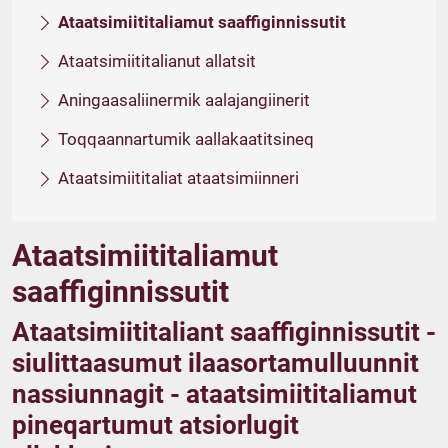
Ataatsimiititaliamut saaffiginnissutit
Ataatsimiititalianut allatsit
Aningaasaliinermik aalajangiinerit
Toqqaannartumik aallakaatitsineq
Ataatsimiititaliat ataatsimiinneri
Ataatsimiititaliamut
saaffiginnissutit
Ataatsimiititaliant saaffiginnissutit -
siulittaasumut ilaasortamulluunnit
nassiunnagit - ataatsimiititaliamut
pineqartumut atsiorlugit