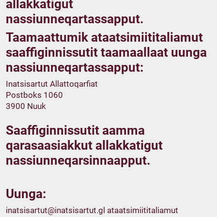
allakkatigut
nassiunneqartassapput.
Taamaattumik ataatsimiititaliamut
saaffiginnissutit taamaallaat uunga
nassiunneqartassapput:
Inatsisartut Allattoqarfiat
Postboks 1060
3900 Nuuk
Saaffiginnissutit aamma
qarasaasiakkut allakkatigut
nassiunneqarsinnaapput.
Uunga:
inatsisartut@inatsisartut.gl
ataatsimiititaliamut