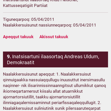
Kattusseqatigiit Partiiat
Tiguneqarpoq: 05/04/2011
Naalakkersuisunut nassiunneqarpoq: 05/04/2011
Apeqqut takuuk
Akissut takuuk
9.
Inatsisartuni ilaasortaq Andreas Uldum,
Demokraatit
Naalakkersuisunut apeqqut: 1. Naalakkersuisut
qinnuigaakka nassuiaqqullugu inuusuttut inersimasullu
naqinner- nik ilisarinnissinnaanngitsut ullumikkut qanoq
ikiorneqartarnersut kiisalu allat atuarnikkut
ajornartorsiutillit, taakku ajornartorsiutillit
ilinniagaqalernissaminnut periarfissaqaleqqullugit. 2.
Naalakkersuisut suliniutinik sunik pilersaaruteqarpat