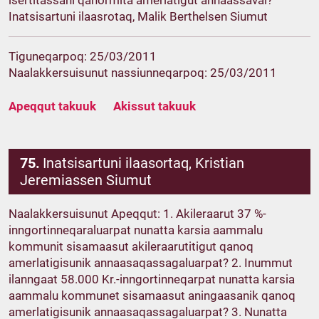
isertitassani qanormita amerlatigut annaassavai?
Inatsisartuni ilaasrotaq, Malik Berthelsen Siumut
Tiguneqarpoq: 25/03/2011
Naalakkersuisunut nassiunneqarpoq: 25/03/2011
Apeqqut takuuk
Akissut takuuk
75.
Inatsisartuni ilaasortaq, Kristian
Jeremiassen Siumut
Naalakkersuisunut Apeqqut: 1. Akileraarut 37 %-
inngortinneqaraluarpat nunatta karsia aammalu
kommunit sisamaasut akileraarutitigut qanoq
amerlatigisunik annaasaqassagaluarpat? 2. Inummut
ilanngaat 58.000 Kr.-inngortinneqarpat nunatta karsia
aammalu kommunet sisamaasut aningaasanik qanoq
amerlatigisunik annaasaqassagaluarpat? 3. Nunatta