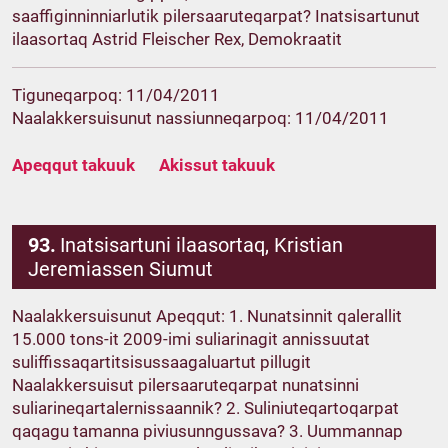
saaffiginninniarlutik pilersaaruteqarpat? Inatsisartunut
ilaasortaq Astrid Fleischer Rex, Demokraatit
Tiguneqarpoq: 11/04/2011
Naalakkersuisunut nassiunneqarpoq: 11/04/2011
Apeqqut takuuk
Akissut takuuk
93.
Inatsisartuni ilaasortaq, Kristian
Jeremiassen Siumut
Naalakkersuisunut Apeqqut: 1. Nunatsinnit qalerallit
15.000 tons-it 2009-imi suliarinagit annissuutat
suliffissaqartitsisussaagaluartut pillugit
Naalakkersuisut pilersaaruteqarpat nunatsinni
suliarineqartalernissaannik? 2. Suliniuteqartoqarpat
qaqagu tamanna piviusunngussava? 3. Uummannap