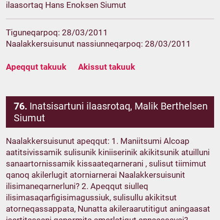
ilaasortaq Hans Enoksen Siumut
Tiguneqarpoq: 28/03/2011
Naalakkersuisunut nassiunneqarpoq: 28/03/2011
Apeqqut takuuk
Akissut takuuk
76.
Inatsisartuni ilaasrotaq, Malik Berthelsen
Siumut
Naalakkersuisunut apeqqut: 1. Maniitsumi Alcoap
aatitsivissamik sulisunik kiniiserinik akikitsunik atuilluni
sanaartornissamik kissaateqarnerani , sulisut tiimimut
qanoq akilerlugit atorniarnerai Naalakkersuisunit
ilisimaneqarnerluni? 2. Apeqqut siulleq
ilisimasaqarfigisimagussiuk, sulisullu akikitsut
atorneqassappata, Nunatta akileraarutitigut aningaasat