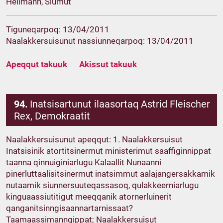
Heilmann, Siumut
Tiguneqarpoq: 13/04/2011
Naalakkersuisunut nassiunneqarpoq: 13/04/2011
Apeqqut takuuk
Akissut takuuk
94.
Inatsisartunut ilaasortaq Astrid Fleischer
Rex, Demokraatit
Naalakkersuisunut apeqqut: 1. Naalakkersuisut
Inatsisinik atortitsinermut ministerimut saaffiginnippat
taanna qinnuiginiarlugu Kalaallit Nunaanni
pinerluttaalisitsinermut inatsimmut aalajangersakkamik
nutaamik siunnersuuteqassasoq, qulakkeerniarlugu
kinguaassiutitigut meeqqanik atornerluinerit
qanganitsinngisaannartarnissaat?
Taamaassimanngippat; Naalakkersuisut