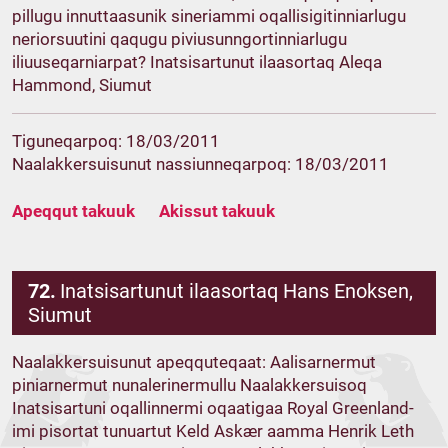
pillugu innuttaasunik sineriammi oqallisigitinniarlugu
neriorsuutini qaqugu piviusunngortinniarlugu
iliuuseqarniarpat? Inatsisartunut ilaasortaq Aleqa
Hammond, Siumut
Tiguneqarpoq: 18/03/2011
Naalakkersuisunut nassiunneqarpoq: 18/03/2011
Apeqqut takuuk
Akissut takuuk
72.
Inatsisartunut ilaasortaq Hans Enoksen,
Siumut
Naalakkersuisunut apeqquteqaat: Aalisarnermut
piniarnermut nunalerinermullu Naalakkersuisoq
Inatsisartuni oqallinnermi oqaatigaa Royal Greenland-
imi pisortat tunuartut Keld Askær aamma Henrik Leth