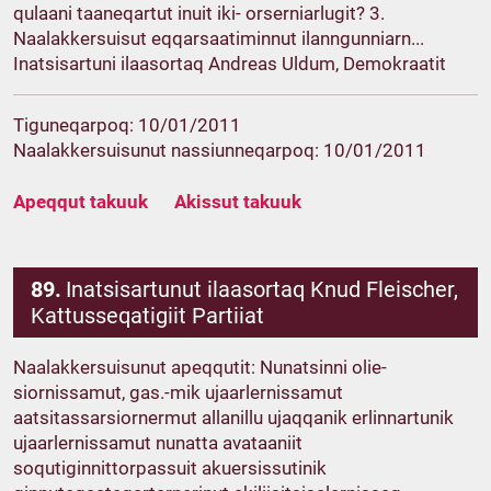
qulaani taaneqartut inuit iki- orserniarlugit? 3.
Naalakkersuisut eqqarsaatiminnut ilanngunniarn...
Inatsisartuni ilaasortaq Andreas Uldum, Demokraatit
Tiguneqarpoq: 10/01/2011
Naalakkersuisunut nassiunneqarpoq: 10/01/2011
Apeqqut takuuk
Akissut takuuk
89.
Inatsisartunut ilaasortaq Knud Fleischer,
Kattusseqatigiit Partiiat
Naalakkersuisunut apeqqutit: Nunatsinni olie-
siornissamut, gas.-mik ujaarlernissamut
aatsitassarsiornermut allanillu ujaqqanik erlinnartunik
ujaarlernissamut nunatta avataaniit
soqutiginnittorpassuit akuersissutinik