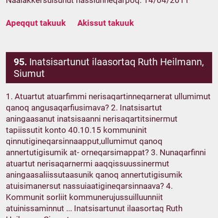
Naalakkersuisunut nassiunneqarpoq: 14/04/2011
Apeqqut takuuk
Akissut takuuk
95.
Inatsisartunut ilaasortaq Ruth Heilmann,
Siumut
1. Atuartut atuarfimmi nerisaqartinneqarnerat ullumimut
qanoq angusaqarfiusimava? 2. Inatsisartut
aningaasanut inatsisaanni nerisaqartitsinermut
tapiissutit konto 40.10.15 kommuninit
qinnutigineqarsinnaapput,ullumimut qanoq
annertutigisumik at- orneqarsimappat? 3. Nunaqarfinni
atuartut nerisaqarnermi aaqqissuussinermut
aningaasaliissutaasunik qanoq annertutigisumik
atuisimanersut nassuiaatigineqarsinnaava? 4.
Kommunit sorliit kommunerujussuilluunniit
atuinissaminnut ... Inatsisartunut ilaasortaq Ruth