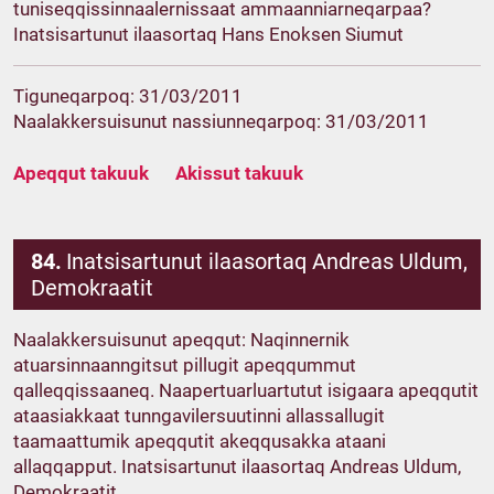
tuniseqqissinnaalernissaat ammaanniarneqarpaa?
Inatsisartunut ilaasortaq Hans Enoksen Siumut
Tiguneqarpoq: 31/03/2011
Naalakkersuisunut nassiunneqarpoq: 31/03/2011
Apeqqut takuuk
Akissut takuuk
84.
Inatsisartunut ilaasortaq Andreas Uldum,
Demokraatit
Naalakkersuisunut apeqqut: Naqinnernik
atuarsinnaanngitsut pillugit apeqqummut
qalleqqissaaneq. Naapertuarluartutut isigaara apeqqutit
ataasiakkaat tunngavilersuutinni allassallugit
taamaattumik apeqqutit akeqqusakka ataani
allaqqapput. Inatsisartunut ilaasortaq Andreas Uldum,
Demokraatit