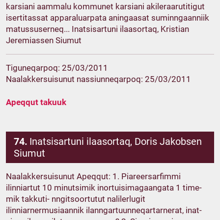
karsiani aammalu kommunet karsiani akileraarutitigut
isertitassat apparaluarpata aningaasat suminngaanniik
matussuserneq... Inatsisartuni ilaasortaq, Kristian
Jeremiassen Siumut
Tiguneqarpoq: 25/03/2011
Naalakkersuisunut nassiunneqarpoq: 25/03/2011
Apeqqut takuuk
74.
Inatsisartuni ilaasortaq, Doris Jakobsen
Siumut
Naalakkersuisunut Apeqqut: 1. Piareersarfimmi
ilinniartut 10 minutsimik inortuisimagaangata 1 time-
mik takkuti- nngitsoortutut nalilerlugit
ilinniarnermusiaannik ilanngartuunneqartarnerat, inat-