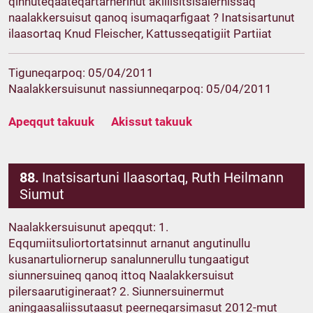
qinnuteqaateqartarnerinut akiliisitsisalernissaq
naalakkersuisut qanoq isumaqarfigaat ? Inatsisartunut
ilaasortaq Knud Fleischer, Kattusseqatigiit Partiiat
Tiguneqarpoq: 05/04/2011
Naalakkersuisunut nassiunneqarpoq: 05/04/2011
Apeqqut takuuk
Akissut takuuk
88.
Inatsisartuni Ilaasortaq, Ruth Heilmann
Siumut
Naalakkersuisunut apeqqut: 1.
Eqqumiitsuliortortatsinnut arnanut angutinullu
kusanartuliornerup sanalunnerullu tungaatigut
siunnersuineq qanoq ittoq Naalakkersuisut
pilersaarutigineraat? 2. Siunnersuinermut
aningaasaliissutaasut peerneqarsimasut 2012-mut