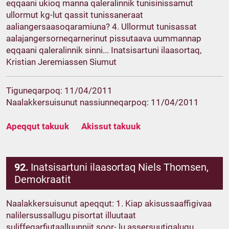
eqqaani ukioq manna qaleralinnik tunisinissamut
ullormut kg-lut qassit tunissaneraat
aaliangersaasoqaramiuna? 4. Ullormut tunisassat
aalajangersorneqarnerinut pissutaava uummannap
eqqaani qaleralinnik sinni... Inatsisartuni ilaasortaq,
Kristian Jeremiassen Siumut
Tiguneqarpoq: 11/04/2011
Naalakkersuisunut nassiunneqarpoq: 11/04/2011
Apeqqut takuuk
Akissut takuuk
92.
Inatsisartuni ilaasortaq Niels Thomsen,
Demokraatit
Naalakkersuisunut apeqqut: 1. Kiap akisussaaffigivaa
nalilersussallugu pisortat illuutaat
suliffeqarfiutaalluunniit soor- lu assersuutigalugu