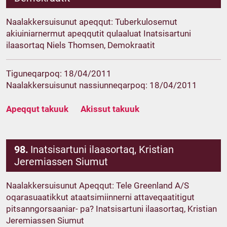
Naalakkersuisunut apeqqut: Tuberkulosemut
akiuiniarnermut apeqqutit qulaaluat Inatsisartuni
ilaasortaq Niels Thomsen, Demokraatit
Tiguneqarpoq: 18/04/2011
Naalakkersuisunut nassiunneqarpoq: 18/04/2011
Apeqqut takuuk
Akissut takuuk
98.
Inatsisartuni ilaasortaq, Kristian
Jeremiassen Siumut
Naalakkersuisunut Apeqqut: Tele Greenland A/S
oqarasuaatikkut ataatsimiinnerni attaveqaatitigut
pitsanngorsaaniar- pa? Inatsisartuni ilaasortaq, Kristian
Jeremiassen Siumut