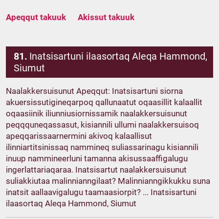
Apeqqut takuuk
Akissut takuuk
81.
Inatsisartuni ilaasortaq Aleqa Hammond,
Siumut
Naalakkersuisunut Apeqqut: Inatsisartuni siorna
akuersissutigineqarpoq qallunaatut oqaasillit kalaallit
oqaasiinik iliunniusiornissamik naalakkersuisunut
peqqquneqassasut, kisiannili ullumi naalakkersuisoq
apeqqarissaarnermini akivoq kalaallisut
ilinniartitsinissaq nammineq suliassarinagu kisiannili
inuup nammineerluni tamanna akisussaaffigalugu
ingerlattariaqaraa. Inatsisartut naalakkersuisunut
suliakkiutaa malinnianngilaat? Malinnianngikkukku suna
inatsit aallaavigalugu taamaasiorpit? ... Inatsisartuni
ilaasortaq Aleqa Hammond, Siumut