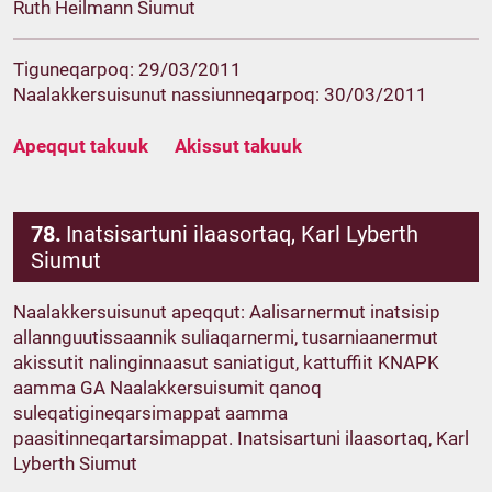
Ruth Heilmann Siumut
Tiguneqarpoq: 29/03/2011
Naalakkersuisunut nassiunneqarpoq: 30/03/2011
Apeqqut takuuk
Akissut takuuk
78.
Inatsisartuni ilaasortaq, Karl Lyberth
Siumut
Naalakkersuisunut apeqqut: Aalisarnermut inatsisip
allannguutissaannik suliaqarnermi, tusarniaanermut
akissutit nalinginnaasut saniatigut, kattuffiit KNAPK
aamma GA Naalakkersuisumit qanoq
suleqatigineqarsimappat aamma
paasitinneqartarsimappat. Inatsisartuni ilaasortaq, Karl
Lyberth Siumut