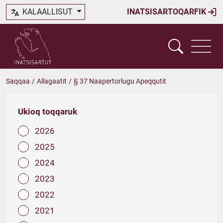
KALAALLISUT
INATSISARTOQARFIK
Saqqaa
/
Allagaatit
/
§ 37 Naapertorlugu Apeqqutit
Ukioq toqqaruk
2026
2025
2024
2023
2022
2021