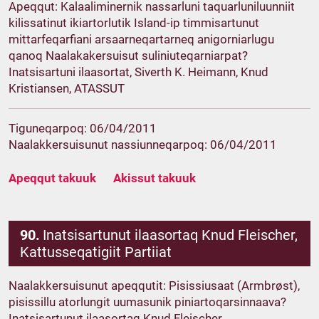
Apeqqut: Kalaaliminernik nassarluni taquarluniluunniit
kilissatinut ikiartorlutik Island-ip timmisartunut
mittarfeqarfiani arsaarneqartarneq anigorniarlugu
qanoq Naalakakersuisut suliniuteqarniarpat?
Inatsisartuni ilaasortat, Siverth K. Heimann, Knud
Kristiansen, ATASSUT
Tiguneqarpoq: 06/04/2011
Naalakkersuisunut nassiunneqarpoq: 06/04/2011
Apeqqut takuuk
Akissut takuuk
90.
Inatsisartunut ilaasortaq Knud Fleischer,
Kattusseqatigiit Partiiat
Naalakkersuisunut apeqqutit: Pisissiusaat (Armbrøst),
pisissillu atorlungit uumasunik piniartoqarsinnaava?
Inatsisartunut ilaasortaq Knud Fleischer,