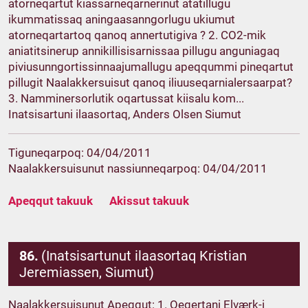
atorneqartut kiassarneqarnerinut atatillugu
ikummatissaq aningaasanngorlugu ukiumut
atorneqartartoq qanoq annertutigiva ? 2. CO2-mik
aniatitsinerup annikillisisarnissaa pillugu anguniagaq
piviusunngortissinnaajumallugu apeqqummi pineqartut
pillugit Naalakkersuisut qanoq iliuuseqarnialersaarpat?
3. Namminersorlutik oqartussat kiisalu kom...
Inatsisartuni ilaasortaq, Anders Olsen Siumut
Tiguneqarpoq: 04/04/2011
Naalakkersuisunut nassiunneqarpoq: 04/04/2011
Apeqqut takuuk
Akissut takuuk
86.
(Inatsisartunut ilaasortaq Kristian
Jeremiassen, Siumut)
Naalakkersuisunut Apeqqut: 1. Qeqertani Elværk-i