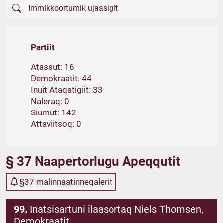
Partiit
Atassut: 16
Demokraatit: 44
Inuit Ataqatigiit: 33
Naleraq: 0
Siumut: 142
Attaviitsoq: 0
§ 37 Naapertorlugu Apeqqutit
§37 malinnaatinneqalerit
99.
Inatsisartuni ilaasortaq Niels Thomsen,
Demokraatit