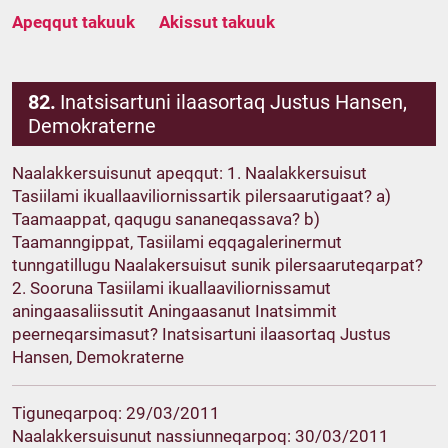
Apeqqut takuuk
Akissut takuuk
82.
Inatsisartuni ilaasortaq Justus Hansen,
Demokraterne
Naalakkersuisunut apeqqut: 1. Naalakkersuisut
Tasiilami ikuallaaviliornissartik pilersaarutigaat? a)
Taamaappat, qaqugu sananeqassava? b)
Taamanngippat, Tasiilami eqqagalerinermut
tunngatillugu Naalakersuisut sunik pilersaaruteqarpat?
2. Sooruna Tasiilami ikuallaaviliornissamut
aningaasaliissutit Aningaasanut Inatsimmit
peerneqarsimasut? Inatsisartuni ilaasortaq Justus
Hansen, Demokraterne
Tiguneqarpoq: 29/03/2011
Naalakkersuisunut nassiunneqarpoq: 30/03/2011