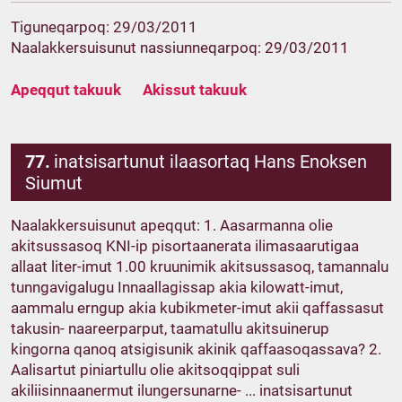
Tiguneqarpoq: 29/03/2011
Naalakkersuisunut nassiunneqarpoq: 29/03/2011
Apeqqut takuuk
Akissut takuuk
77.
inatsisartunut ilaasortaq Hans Enoksen
Siumut
Naalakkersuisunut apeqqut: 1. Aasarmanna olie
akitsussasoq KNI-ip pisortaanerata ilimasaarutigaa
allaat liter-imut 1.00 kruunimik akitsussasoq, tamannalu
tunngavigalugu Innaallagissap akia kilowatt-imut,
aammalu erngup akia kubikmeter-imut akii qaffassasut
takusin- naareerparput, taamatullu akitsuinerup
kingorna qanoq atsigisunik akinik qaffaasoqassava? 2.
Aalisartut piniartullu olie akitsoqqippat suli
akiliisinnaanermut ilungersunarne- ... inatsisartunut