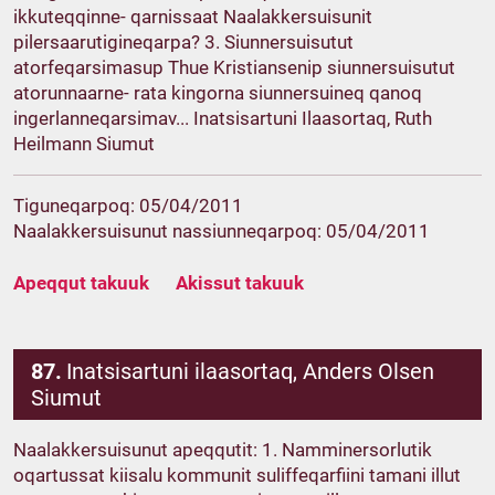
ikkuteqqinne- qarnissaat Naalakkersuisunit
pilersaarutigineqarpa? 3. Siunnersuisutut
atorfeqarsimasup Thue Kristiansenip siunnersuisutut
atorunnaarne- rata kingorna siunnersuineq qanoq
ingerlanneqarsimav... Inatsisartuni Ilaasortaq, Ruth
Heilmann Siumut
Tiguneqarpoq: 05/04/2011
Naalakkersuisunut nassiunneqarpoq: 05/04/2011
Apeqqut takuuk
Akissut takuuk
87.
Inatsisartuni ilaasortaq, Anders Olsen
Siumut
Naalakkersuisunut apeqqutit: 1. Namminersorlutik
oqartussat kiisalu kommunit suliffeqarfiini tamani illut