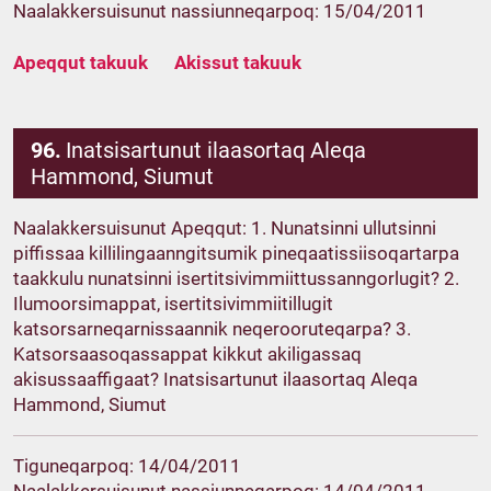
Naalakkersuisunut nassiunneqarpoq: 15/04/2011
Apeqqut takuuk
Akissut takuuk
96.
Inatsisartunut ilaasortaq Aleqa
Hammond, Siumut
Naalakkersuisunut Apeqqut: 1. Nunatsinni ullutsinni
piffissaa killilingaanngitsumik pineqaatissiisoqartarpa
taakkulu nunatsinni isertitsivimmiittussanngorlugit? 2.
Ilumoorsimappat, isertitsivimmiitillugit
katsorsarneqarnissaannik neqerooruteqarpa? 3.
Katsorsaasoqassappat kikkut akiligassaq
akisussaaffigaat? Inatsisartunut ilaasortaq Aleqa
Hammond, Siumut
Tiguneqarpoq: 14/04/2011