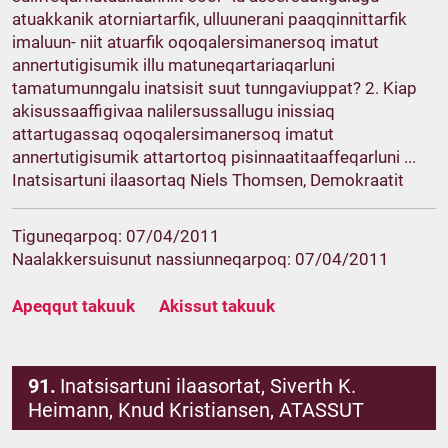
atuakkanik atorniartarfik, ulluunerani paaqqinnittarfik
imaluun- niit atuarfik oqoqalersimanersoq imatut
annertutigisumik illu matuneqartariaqarluni
tamatumunngalu inatsisit suut tunngaviuppat? 2. Kiap
akisussaaffigivaa nalilersussallugu inissiaq
attartugassaq oqoqalersimanersoq imatut
annertutigisumik attartortoq pisinnaatitaaffeqarluni ...
Inatsisartuni ilaasortaq Niels Thomsen, Demokraatit
Tiguneqarpoq: 07/04/2011
Naalakkersuisunut nassiunneqarpoq: 07/04/2011
Apeqqut takuuk
Akissut takuuk
91.
Inatsisartuni ilaasortat, Siverth K.
Heimann, Knud Kristiansen, ATASSUT