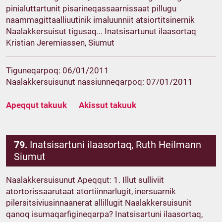
pinialuttartunit pisarineqassaarnissaat pillugu
naammagittaalliuutinik imaluunniit atsiortitsinernik
Naalakkersuisut tigusaq... Inatsisartunut ilaasortaq
Kristian Jeremiassen, Siumut
Tiguneqarpoq: 06/01/2011
Naalakkersuisunut nassiunneqarpoq: 07/01/2011
Apeqqut takuuk
Akissut takuuk
79.
Inatsisartuni ilaasortaq, Ruth Heilmann
Siumut
Naalakkersuisunut Apeqqut: 1. Illut sulliviit
atortorissaarutaat atortiinnarlugit, inersuarnik
pilersitsiviusinnaanerat allillugit Naalakkersuisunit
qanoq isumaqarfigineqarpa? Inatsisartuni ilaasortaq,