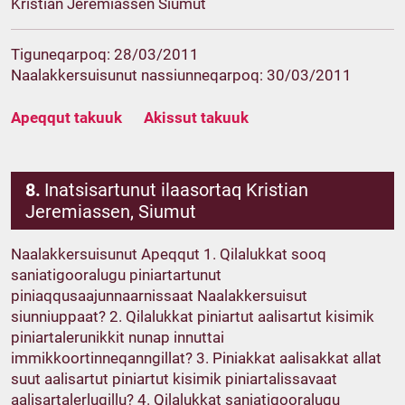
Kristian Jeremiassen Siumut
Tiguneqarpoq: 28/03/2011
Naalakkersuisunut nassiunneqarpoq: 30/03/2011
Apeqqut takuuk
Akissut takuuk
8.
Inatsisartunut ilaasortaq Kristian
Jeremiassen, Siumut
Naalakkersuisunut Apeqqut 1. Qilalukkat sooq
saniatigooralugu piniartartunut
piniaqqusaajunnaarnissaat Naalakkersuisut
siunniuppaat? 2. Qilalukkat piniartut aalisartut kisimik
piniartalerunikkit nunap innuttai
immikkoortinneqanngillat? 3. Piniakkat aalisakkat allat
suut aalisartut piniartut kisimik piniartalissavaat
aalisartalerlugillu? 4. Qilalukkat saniatigooralugu