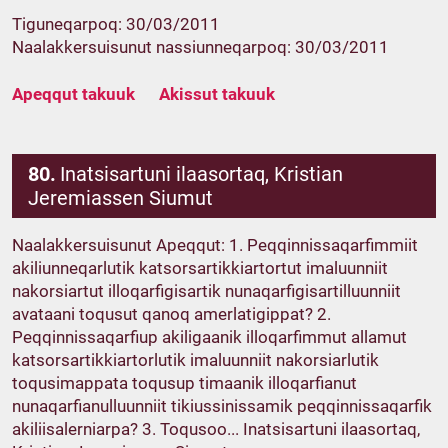
Tiguneqarpoq: 30/03/2011
Naalakkersuisunut nassiunneqarpoq: 30/03/2011
Apeqqut takuuk
Akissut takuuk
80.
Inatsisartuni ilaasortaq, Kristian
Jeremiassen Siumut
Naalakkersuisunut Apeqqut: 1. Peqqinnissaqarfimmiit
akiliunneqarlutik katsorsartikkiartortut imaluunniit
nakorsiartut illoqarfigisartik nunaqarfigisartilluunniit
avataani toqusut qanoq amerlatigippat? 2.
Peqqinnissaqarfiup akiligaanik illoqarfimmut allamut
katsorsartikkiartorlutik imaluunniit nakorsiarlutik
toqusimappata toqusup timaanik illoqarfianut
nunaqarfianulluunniit tikiussinissamik peqqinnissaqarfik
akiliisalerniarpa? 3. Toqusoo... Inatsisartuni ilaasortaq,