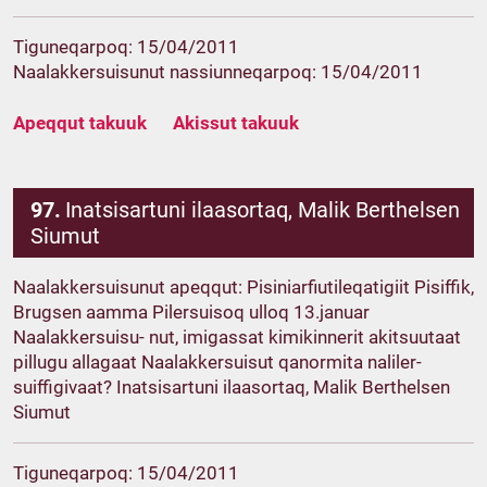
Tiguneqarpoq: 15/04/2011
Naalakkersuisunut nassiunneqarpoq: 15/04/2011
Apeqqut takuuk
Akissut takuuk
97.
Inatsisartuni ilaasortaq, Malik Berthelsen
Siumut
Naalakkersuisunut apeqqut: Pisiniarfiutileqatigiit Pisiffik,
Brugsen aamma Pilersuisoq ulloq 13.januar
Naalakkersuisu- nut, imigassat kimikinnerit akitsuutaat
pillugu allagaat Naalakkersuisut qanormita naliler-
suiffigivaat? Inatsisartuni ilaasortaq, Malik Berthelsen
Siumut
Tiguneqarpoq: 15/04/2011