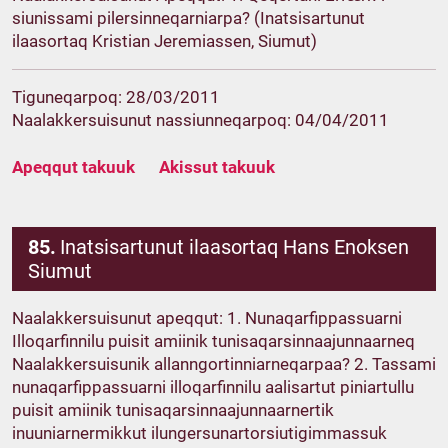
siunissami pilersinneqarniarpa? (Inatsisartunut
ilaasortaq Kristian Jeremiassen, Siumut)
Tiguneqarpoq: 28/03/2011
Naalakkersuisunut nassiunneqarpoq: 04/04/2011
Apeqqut takuuk
Akissut takuuk
85.
Inatsisartunut ilaasortaq Hans Enoksen
Siumut
Naalakkersuisunut apeqqut: 1. Nunaqarfippassuarni
Illoqarfinnilu puisit amiinik tunisaqarsinnaajunnaarneq
Naalakkersuisunik allanngortinniarneqarpaa? 2. Tassami
nunaqarfippassuarni illoqarfinnilu aalisartut piniartullu
puisit amiinik tunisaqarsinnaajunnaarnertik
inuuniarnermikkut ilungersunartorsiutigimmassuk