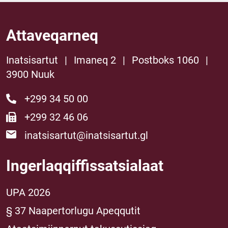
Attaveqarneq
Inatsisartut
|
Imaneq 2
|
Postboks 1060
|
3900 Nuuk
+299 34 50 00
+299 32 46 06
inatsisartut@inatsisartut.gl
Ingerlaqqiffissatsialaat
UPA 2026
§ 37 Naapertorlugu Apeqqutit