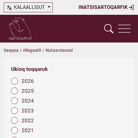
KALAALLISUT
INATSISARTOQARFIK
Saqqaa
/
Allagaatit
/
Nutaarsiassat
Ukioq toqqaruk
2026
2025
2024
2023
2022
2021