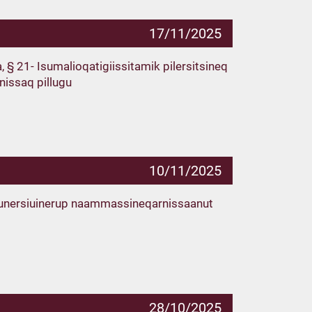
17/11/2025
 § 21- Isumalioqatigiissitamik pilersitsineq
inissaq pillugu
10/11/2025
kunersiuinerup naammassineqarnissaanut
28/10/2025