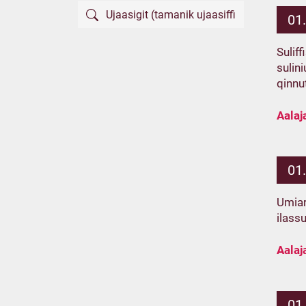
01
Sulif
sulin
qinnu
Aalaj
01
Umiar
ilass
Aalaj
01