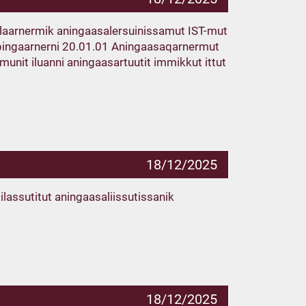
llaarnermik aningaasalersuinissamut IST-mut
i pingaarnerni 20.01.01 Aningaasaqarnermut
nit iluanni aningaasartuutit immikkut ittut
18/12/2025
lassutitut aningaasaliissutissanik
18/12/2025