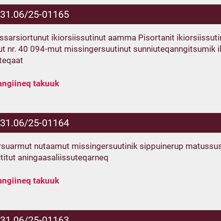
.31.06/25-01165
fissarsiortunut ikiorsiissutinut aamma Pisortanit ikiorsiis
iut nr. 40 094-mut missingersuutinut sunniuteqanngitsumik il
teqaat
angiineq takuuk
.31.06/25-01164
suarmut nutaamut missingersuutinik sippuinerup matussuse
utitut aningaasaliissuteqarneq
angiineq takuuk
.31.06/25-01163