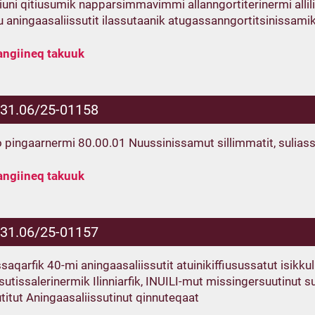
uni qitiusumik napparsimmavimmi allanngortiterinermi alliliine
lu aningaasaliissutit ilassutaanik atugassanngortitsinissami
angiineq takuuk
.31.06/25-01158
 pingaarnermi 80.00.01 Nuussinissamut sillimmatit, sulias
angiineq takuuk
.31.06/25-01157
ssaqarfik 40-mi aningaasaliissutit atuinikiffiusussatut isikk
sutissalerinermik Ilinniarfik, INUILI-mut missingersuutinut
utitut Aningaasaliissutinut qinnuteqaat