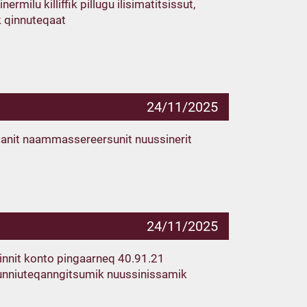
rmilu killiffik pillugu ilisimatitsissut,
k qinnuteqaat
24/11/2025
sanit naammassereersunit nuussinerit
24/11/2025
ulinnit konto pingaarneq 40.91.21
 sunniuteqanngitsumik nuussinissamik