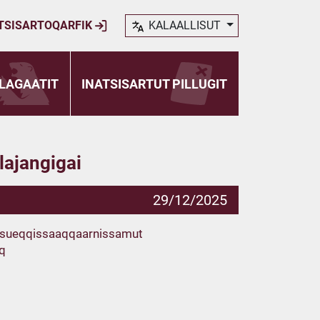
TSISARTOQARFIK
KALAALLISUT
LAGAATIT
INATSISARTUT PILLUGIT
lajangigai
29/12/2025
sissueqqissaaqqaarnissamut
eq