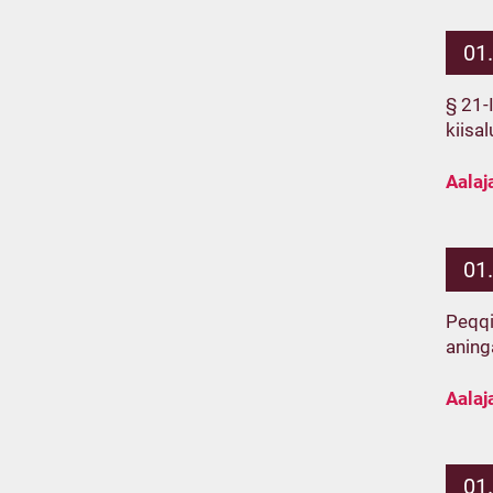
01
§ 21-
kiisa
Aalaj
01
Peqqi
aning
Aalaj
01