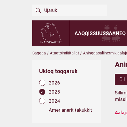
AAQQISSUUSSAANEQ
Saqqaa
/
Ataatsimiititaliat
/
Aningaasaliinermik aalaja
Ani
Ukioq toqqaruk
01
2026
2025
Silli
missi
2024
Amerlanerit takukkit
Aalaj