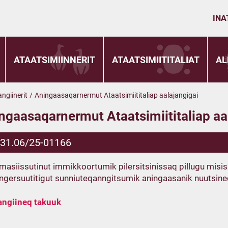
INA
ATAATSIMIINNERIT
ATAATSIMIITITALIAT
AL
ngiinerit
/
Aningaasaqarnermut Ataatsimiititaliap aalajangigai
ngaasaqarnermut Ataatsimiititaliap aa
.31.06/25-01166
mmasiissutinut immikkoortumik pilersitsinissaq pillugu mi
ngersuutitigut sunniuteqanngitsumik aningaasanik nuutsin
angiineq takuuk