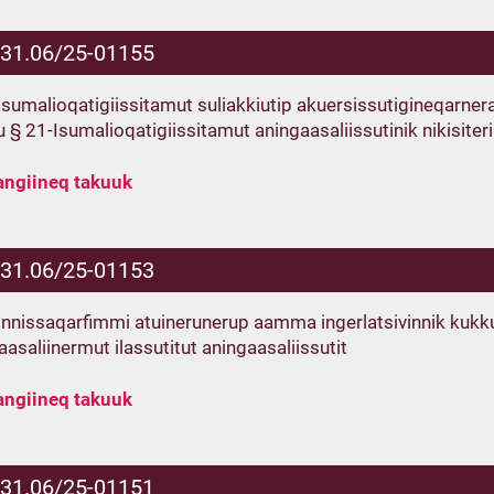
.31.06/25-01155
Isumalioqatigiissitamut suliakkiutip akuersissutigineqarnera,
lu § 21-Isumalioqatigiissitamut aningaasaliissutinik nikisiter
angiineq takuuk
.31.06/25-01153
nnissaqarfimmi atuinerunerup aamma ingerlatsivinnik kuk
aasaliinermut ilassutitut aningaasaliissutit
angiineq takuuk
.31.06/25-01151