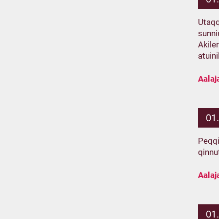
Utaqq
sunni
Akile
atuin
Aalaj
01
Peqqi
qinnu
Aalaj
01