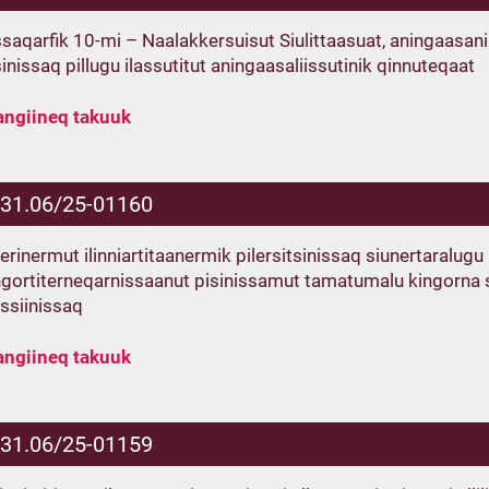
ssaqarfik 10-mi – Naalakkersuisut Siulittaasuat, aningaasa
inissaq pillugu ilassutitut aningaasaliissutinik qinnuteqaat
angiineq takuuk
.31.06/25-01160
erinermut ilinniartitaanermik pilersitsinissaq siunertaralug
ngortiterneqarnissaanut pisinissamut tamatumalu kingorna
ssiinissaq
angiineq takuuk
.31.06/25-01159