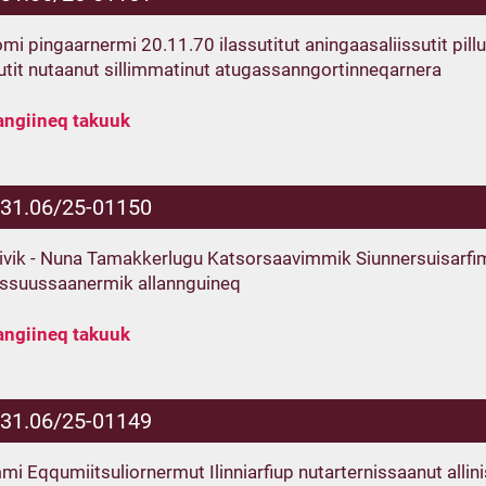
i pingaarnermi 20.11.70 ilassutitut aningaasaliissutit pillugit
iutit nutaanut sillimmatinut atugassanngortinneqarnera
angiineq takuuk
.31.06/25-01150
rivik - Nuna Tamakkerlugu Katsorsaavimmik Siunnersuisarfimm
ssuussaanermik allannguineq
angiineq takuuk
.31.06/25-01149
i Eqqumiitsuliornermut Ilinniarfiup nutarternissaanut allin