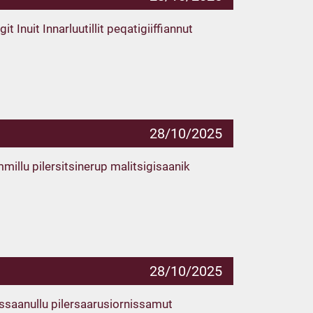
 Inuit Innarluutillit peqatigiiffiannut
28/10/2025
illu pilersitsinerup malitsigisaanik
28/10/2025
issaanullu pilersaarusiornissamut