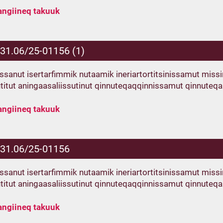
angiineq takuuk
.31.06/25-01156 (1)
fissanut isertarfimmik nutaamik ineriartortitsinissamut mis
utitut aningaasaliissutinut qinnuteqaqqinnissamut qinnuteqa
angiineq takuuk
.31.06/25-01156
fissanut isertarfimmik nutaamik ineriartortitsinissamut mis
utitut aningaasaliissutinut qinnuteqaqqinnissamut qinnuteqa
angiineq takuuk