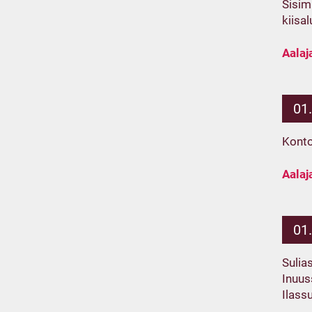
Sisimi
kiisa
Aalaj
01
Konto
Aalaj
01
Sulia
Inuus
Ilass