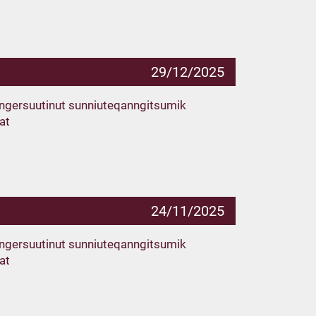
29/12/2025
singersuutinut sunniuteqanngitsumik
at
24/11/2025
singersuutinut sunniuteqanngitsumik
at