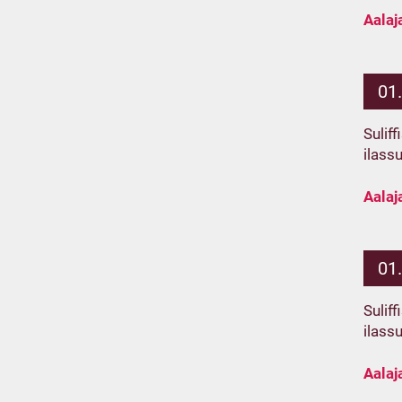
Aalaj
01
Sulif
ilass
Aalaj
01
Sulif
ilass
Aalaj