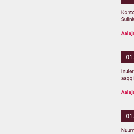
Kontom
Sulin
Aalaj
01
Inule
aaqqi
Aalaj
01
Nuumm