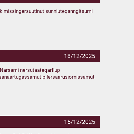
nik missingersuutinut sunniuteqanngitsumi
18/12/2025
u Narsami nersutaateqarfiup
 sanaartugassamut pilersaarusiornissamut
15/12/2025