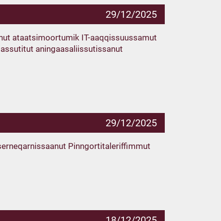
29/12/2025
sutinut ataatsimoortumik IT-aaqqissuussamut
assutitut aningaasaliissutissanut
29/12/2025
rneqarnissaanut Pinngortitaleriffimmut
18/12/2025