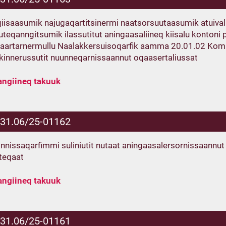
iisaasumik najugaqartitsinermi naatsorsuutaasumik atuiva
uteqanngitsumik ilassutitut aningaasaliineq kiisalu konton
raartarnermullu Naalakkersuisoqarfik aamma 20.01.02 Kommu
ikinnerussutit nuunneqarnissaannut oqaasertaliussat
angiineq takuuk
.31.06/25-01162
nnissaqarfimmi suliniutit nutaat aningaasalersornissaannut i
teqaat
angiineq takuuk
.31.06/25-01161