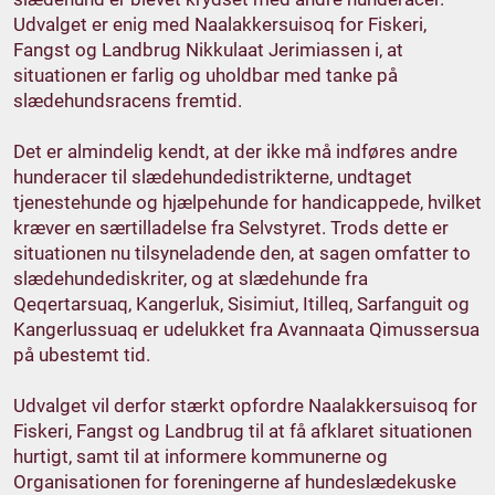
Udvalget er enig med Naalakkersuisoq for Fiskeri,
Fangst og Landbrug Nikkulaat Jerimiassen i, at
situationen er farlig og uholdbar med tanke på
slædehundsracens fremtid.
Det er almindelig kendt, at der ikke må indføres andre
hunderacer til slædehundedistrikterne, undtaget
tjenestehunde og hjælpehunde for handicappede, hvilket
kræver en særtilladelse fra Selvstyret. Trods dette er
situationen nu tilsyneladende den, at sagen omfatter to
slædehundediskriter, og at slædehunde fra
Qeqertarsuaq, Kangerluk, Sisimiut, Itilleq, Sarfanguit og
Kangerlussuaq er udelukket fra Avannaata Qimussersua
på ubestemt tid.
Udvalget vil derfor stærkt opfordre Naalakkersuisoq for
Fiskeri, Fangst og Landbrug til at få afklaret situationen
hurtigt, samt til at informere kommunerne og
Organisationen for foreningerne af hundeslædekuske