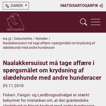
DANSK
INATSISARTOQARFIK
ina.gl
/
Dokumenter
/
Nyheder
/
Naalakkersuisut må tage affære i spørgsmålet om krydsning af
slædehunde med andre hunderacer
Naalakkersuisut må tage affære i
spørgsmålet om krydsning af
slædehunde med andre hunderacer
05.11.2018
Fiskeri-, Fangst- og Landbrugsudvalget er stærkt
bekymret for mistanken om, at den grønlandske
slædehund er blevet krydset med andre hunderacer.