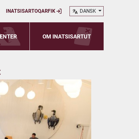
INATSISARTOQARFIK
DANSK
ENTER
OM INATSISARTUT
t