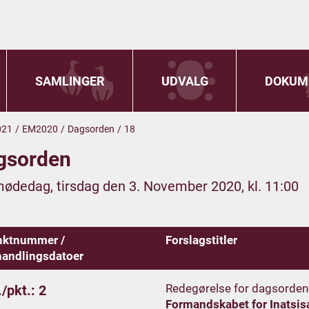
SAMLINGER
UDVALG
DOKUM
021
/
EM2020
/
Dagsorden
/
18
gsorden
mødedag, tirsdag den 3. November 2020, kl. 11:00
nktnummer /
Forslagstitler
andlingsdatoer
Redegørelse for dagsorden
/pkt.: 2
Formandskabet for Inatsis