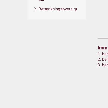
Betænkningsoversigt
Imm.
1. be
2. be
3. be