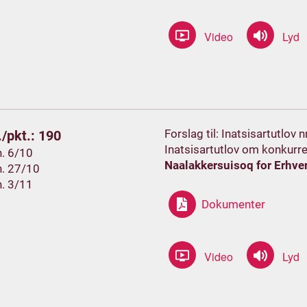
Forslag til: Inatsisartutlov 
/pkt.: 190
Inatsisartutlov om konkurr
h. 6/10
Naalakkersuisoq for Erhve
h. 27/10
h. 3/11
Dokumenter