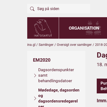
ORGANISATION
ina.gl
/
Samlinger
/
Oversigt over samlinger
/
2018-2
Da
EM2020
18. 
Dagsordenspunkter
samt
behandlingsdatoer
Pu
Beh
Mødedage, dagsorden
og
Imm.
dagsordensredegørel
ser