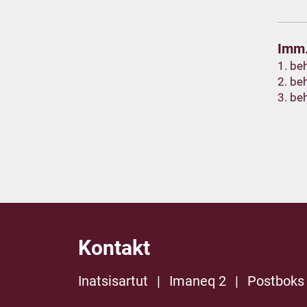
Imm.
1. be
2. be
3. be
Kontakt
Inatsisartut
|
Imaneq 2
|
Postboks