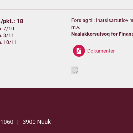
Forslag til: Inatsisartutlov 
/pkt.: 18
m.v.
h. 7/10
Naalakkersuisoq for Finan
h. 3/11
h. 10/11
Dokumenter
 1060
|
3900 Nuuk