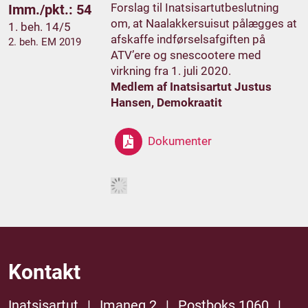
Forslag til Inatsisartutbeslutning
Imm./pkt.: 54
om, at Naalakkersuisut pålægges at
1. beh. 14/5
afskaffe indførselsafgiften på
2. beh. EM 2019
ATV’ere og snescootere med
virkning fra 1. juli 2020.
Medlem af Inatsisartut Justus
Hansen, Demokraatit
Dokumenter
Kontakt
Inatsisartut
|
Imaneq 2
|
Postboks 1060
|