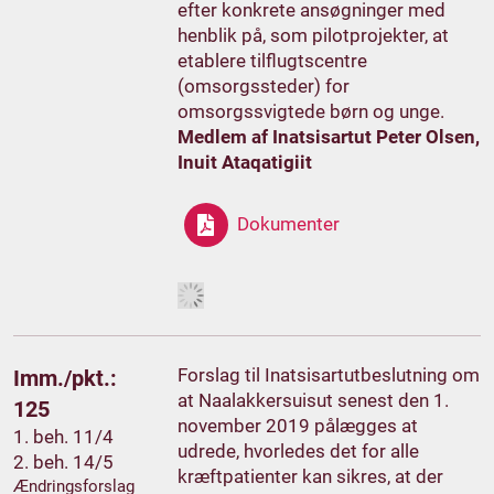
efter konkrete ansøgninger med
henblik på, som pilotprojekter, at
etablere tilflugtscentre
(omsorgssteder) for
omsorgssvigtede børn og unge.
Medlem af Inatsisartut Peter Olsen,
Inuit Ataqatigiit
Dokumenter
Forslag til Inatsisartutbeslutning om
Imm./pkt.:
at Naalakkersuisut senest den 1.
125
november 2019 pålægges at
1. beh. 11/4
udrede, hvorledes det for alle
2. beh. 14/5
kræftpatienter kan sikres, at der
Ændringsforslag