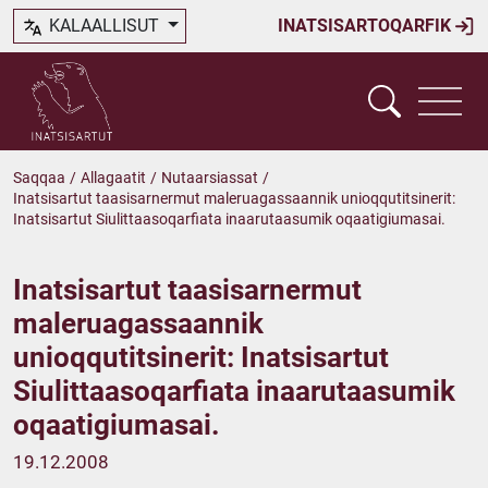
KALAALLISUT
INATSISARTOQARFIK
Saqqaa
/
Allagaatit
/
Nutaarsiassat
/
Inatsisartut taasisarnermut maleruagassaannik unioqqutitsinerit:
Inatsisartut Siulittaasoqarfiata inaarutaasumik oqaatigiumasai.
Inatsisartut taasisarnermut
maleruagassaannik
unioqqutitsinerit: Inatsisartut
Siulittaasoqarfiata inaarutaasumik
oqaatigiumasai.
19.12.2008