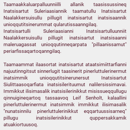
Taamaakkaluarpalluunniilli allanik taasissussineq
Inatsisartut Suleriaasiannik taamatullu Inatsisartut
Naalakkersuisullu pillugit inatsisartut inatsisaannik
unioqqutitsinerummat qularutissaanngilaq.
Inatsisartulli Suleriaasianni Inatsisartulluunniit
Naalakkersuisullu pillugit inatsisartut inatsisaanni
maleruagassat unioqqutinneqarpata "pillaanissamut"
periarfissaqartoqanngilaq.
Taamaammat ilaasortat inatsisartut ataatsimiittarfianni
najuutinngitsut sinnerlugit taasinerit pinerluttulerinermut
inatsimmik unioqqutitsinerunersut Inatsisartut
Siulittaasoqarfiata inatsisilerituumut nalilersissimavai.
Immikkut ilisimasalik inatsisilerinikkut misissueqqullugu
qinnuigineqartoq tassaavoq Leif Senholt, kalaallini
pinerluttulerinermut inatsimmik immikkut ilisimasalik
"nunatsinnilu pinerluttulerinikkut eqqartuussisarneq"
pillugu inatsisilerinikkut quppersakkamik
atuakiortuusoq.