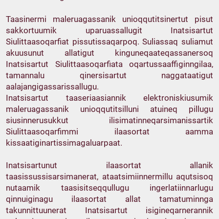
Taasinermi maleruagassanik unioqqutitsinertut pisut
sakkortuumik uparuassallugit Inatsisartut
Siulittaasoqarfiat pissutissaqarpoq. Suliassaq suliamut
akuusunut allatigut kinguneqaateqassanersoq
Inatsisartut Siulittaasoqarfiata oqartussaaffiginngilaa,
tamannalu qinersisartut naggataatigut
aalajangigassarissallugu.
Inatsisartut taaseriaasiannik elektroniskiusumik
maleruagassanik unioqqutitsilluni atuineq pillugu
siusinnerusukkut ilisimatinneqarsimanissartik
Siulittaasoqarfimmi ilaasortat aamma
kissaatiginartissimagaluarpaat.
Inatsisartunut ilaasortat allanik
taasissussisarsimanerat, ataatsimiinnermillu aqutsisoq
nutaamik taasisitseqqullugu ingerlatiinnarlugu
qinnuiginagu ilaasortat allat tamatuminnga
takunnittuunerat Inatsisartut isigineqarnerannik