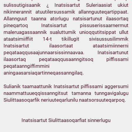
sulissutigisaanik ¿ Inatsisartut Suleriaasiat ukiut
nikinnerannit atuutilersussamik allannguuteqartippaat.
Allannguut taanna atorlugu natsisartunut ilaasortaq
pineqartoq Inatsisartut pissuserissaarnermut
maleruagassaannik sualuttumik unioqqutitsippat ullut
ataatsimiiffiit 14-t tikillugit sivisussusilimmik
Inatsisartut ilaasortaat ataatsimiinnerni
peqataaqqusaajunnaarsissinnaavaa. Inatsisartunut
ilaasortaq peqataaqqusaanngitsoq piffissami
peqataanngiffimmini
aningaasarsiaqartinneqassanngilaq.
Sulianik taamaattunik Inatsisartut piffissami aggersumi
naammattuueqqissanngitsut tamanna tunngavigalugu
Siulittaasoqarfik neriuuteqarlunilu naatsorsuuteqarpoq.
Inatsisartut Siulittaasoqarfiat sinnerlugu