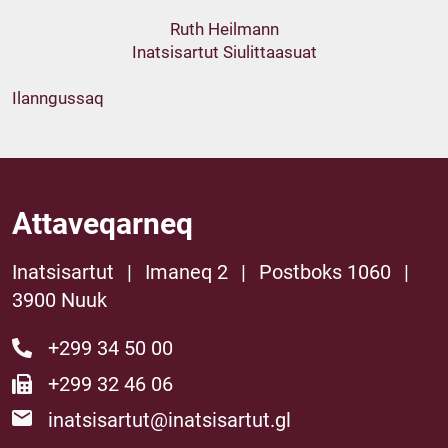
Ruth Heilmann
Inatsisartut Siulittaasuat
Ilanngussaq
Attaveqarneq
Inatsisartut
|
Imaneq 2
|
Postboks 1060
|
3900 Nuuk
+299 34 50 00
+299 32 46 06
inatsisartut@inatsisartut.gl