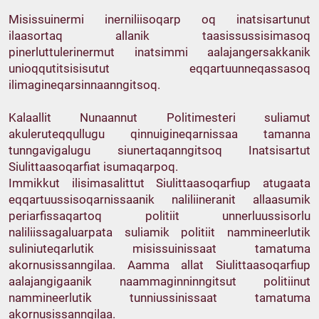
Misissuinermi inerniliisoqarp oq inatsisartunut
ilaasortaq allanik taasissussisimasoq
pinerluttulerinermut inatsimmi aalajangersakkanik
unioqqutitsisisutut eqqartuunneqassasoq
ilimagineqarsinnaanngitsoq.
Kalaallit Nunaannut Politimesteri suliamut
akuleruteqqullugu qinnuigineqarnissaa tamanna
tunngavigalugu siunertaqanngitsoq Inatsisartut
Siulittaasoqarfiat isumaqarpoq.
Immikkut ilisimasalittut Siulittaasoqarfiup atugaata
eqqartuussisoqarnissaanik naliliineranit allaasumik
periarfissaqartoq politiit unnerluussisorlu
naliliissagaluarpata suliamik politiit nammineerlutik
suliniuteqarlutik misissuinissaat tamatuma
akornusissanngilaa. Aamma allat Siulittaasoqarfiup
aalajangigaanik naammaginninngitsut politiinut
nammineerlutik tunniussinissaat tamatuma
akornusissanngilaa.