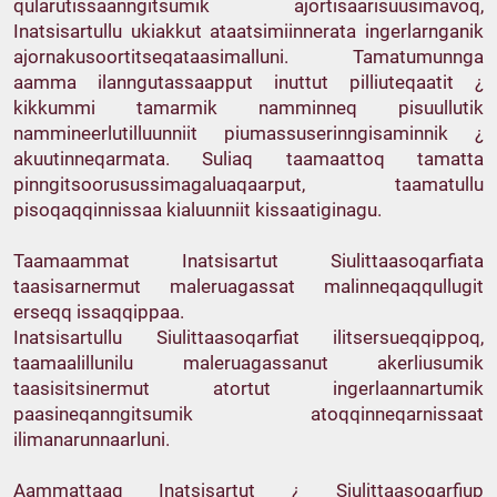
qularutissaanngitsumik ajortisaarisuusimavoq,
Inatsisartullu ukiakkut ataatsimiinnerata ingerlarnganik
ajornakusoortitseqataasimalluni. Tamatumunnga
aamma ilanngutassaapput inuttut pilliuteqaatit ¿
kikkummi tamarmik namminneq pisuullutik
nammineerlutilluunniit piumassuserinngisaminnik ¿
akuutinneqarmata. Suliaq taamaattoq tamatta
pinngitsoorusussimagaluaqaarput, taamatullu
pisoqaqqinnissaa kialuunniit kissaatiginagu.
Taamaammat Inatsisartut Siulittaasoqarfiata
taasisarnermut maleruagassat malinneqaqqullugit
erseqq issaqqippaa.
Inatsisartullu Siulittaasoqarfiat ilitsersueqqippoq,
taamaalillunilu maleruagassanut akerliusumik
taasisitsinermut atortut ingerlaannartumik
paasineqanngitsumik atoqqinneqarnissaat
ilimanarunnaarluni.
Aammattaaq Inatsisartut ¿ Siulittaasoqarfiup