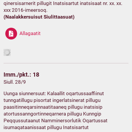
qinersisarnerit pillugit Inatsisartut inatsisaat nr. xx. xx.
xxx 2016-imeersoq.
(Naalakkersuisut Siulittaasuat)
Allagaatit
Imm./pkt.: 18
Siull. 28/9
Uunga siunnersuut: Kalaallit oqartussaaffiinut
tunngatillugu pisortat ingerlatsinerat pillugu
paasitinneqarsinnaatitaaneq pillugu inatsisip
atortussanngortinneqarnera pillugu Kunngip
Peqqussutaanut Namminersorlutik Oqartussat
isumaqataanissaat pillugu Inatsisartut