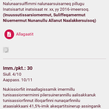
Nalunaarsuiffimmi nalunaarsuisarneq pillugu
Inatsisartut inatsisaat nr. xx, yy 2016-imeersoq.
(Inuussutissarsiornermut, Suliffeqarnermut
Niuernermut Nunanullu Allanut Naalakkersuisoq)
Allagaatit
Imm./pkt.: 30
Siull. 4/10
Aappass. 10/11
Nukissiorfiit innaallagissamik imermillu
tunisassiornerminni pilersuinerannillu aalisakkanuk
tunisassiorfinnut illoqarfinni nunaqarfinnilu
ataasiakkaani 41,5%-imik akeqartitsinerup assinganik