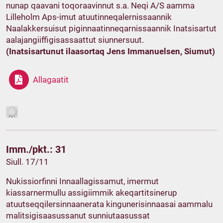
nunap qaavani toqoraavinnut s.a. Neqi A/S aamma
Lilleholm Aps-imut atuutinneqalernissaannik
Naalakkersuisut piginnaatinneqarnissaannik Inatsisartut
aalajangiiffigisassaattut siunnersuut.
(Inatsisartunut ilaasortaq Jens Immanuelsen, Siumut)
Allagaatit
Imm./pkt.: 31
Siull. 17/11
Nukissiorfinni Innaallagissamut, imermut
kiassarnermullu assigiimmik akeqartitsinerup
atuutseqqilersinnaanerata kingunerisinnaasai aammalu
malitsigisaasussanut sunniutaasussat