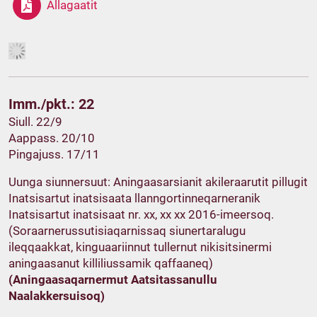
Allagaatit
Imm./pkt.: 22
Siull. 22/9
Aappass. 20/10
Pingajuss. 17/11
Uunga siunnersuut: Aningaasarsianit akileraarutit pillugit
Inatsisartut inatsisaata llanngortinneqarneranik
Inatsisartut inatsisaat nr. xx, xx xx 2016-imeersoq.
(Soraarnerussutisiaqarnissaq siunertaralugu
ileqqaakkat, kinguaariinnut tullernut nikisitsinermi
aningaasanut killiliussamik qaffaaneq)
(Aningaasaqarnermut Aatsitassanullu
Naalakkersuisoq)