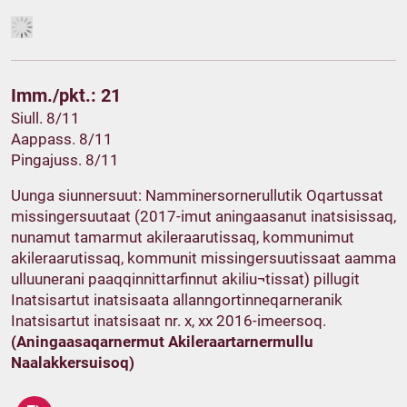
Imm./pkt.: 21
Siull. 8/11
Aappass. 8/11
Pingajuss. 8/11
Uunga siunnersuut: Namminersornerullutik Oqartussat
missingersuutaat (2017-imut aningaasanut inatsisissaq,
nunamut tamarmut akileraarutissaq, kommunimut
akileraarutissaq, kommunit missingersuutissaat aamma
ulluunerani paaqqinnittarfinnut akiliu¬tissat) pillugit
Inatsisartut inatsisaata allanngortinneqarneranik
Inatsisartut inatsisaat nr. x, xx 2016-imeersoq.
(Aningaasaqarnermut Akileraartarnermullu
Naalakkersuisoq)