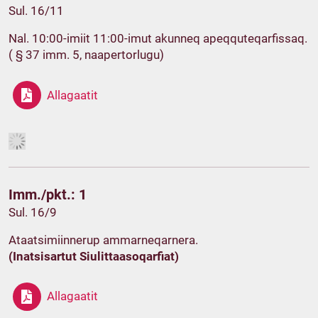
Sul. 16/11
Nal. 10:00-imiit 11:00-imut akunneq apeqquteqarfissaq.
( § 37 imm. 5, naapertorlugu)
Allagaatit
Imm./pkt.: 1
Sul. 16/9
Ataatsimiinnerup ammarneqarnera.
(Inatsisartut Siulittaasoqarfiat)
Allagaatit