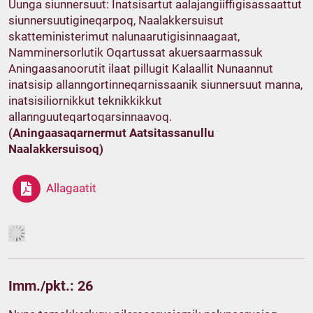
Uunga siunnersuut: Inatsisartut aalajangiiffigisassaattut
siunnersuutigineqarpoq, Naalakkersuisut
skatteministerimut nalunaarutigisinnaagaat,
Namminersorlutik Oqartussat akuersaarmassuk
Aningaasanoorutit ilaat pillugit Kalaallit Nunaannut
inatsisip allanngortinneqarnissaanik siunnersuut manna,
inatsisiliornikkut teknikkikkut
allannguuteqartoqarsinnaavoq.
(Aningaasaqarnermut Aatsitassanullu
Naalakkersuisoq)
Allagaatit
Imm./pkt.: 26