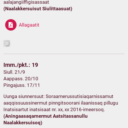
aalajangiiffigisassaat
(Naalakkersuisut Siulittaasuat)
Allagaatit
Imm./pkt.: 19
Siull. 21/9
Aappass. 20/10
Pingajuss. 17/11
Uunga siunnersuut: Soraarnerussutisiaqarnissamut
aaqqissuussinermut pinngitsoorani ilaanissaq pillugu
Inatsisartut inatsisaat nr. xx, xx 2016-imeersoq.
(Aningaasaqarnermut Aatsitassanullu
Naalakkersuisoq)