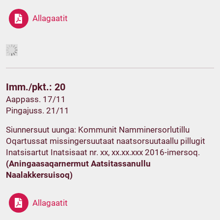
Allagaatit
Imm./pkt.: 20
Aappass. 17/11
Pingajuss. 21/11
Siunnersuut uunga: Kommunit Namminersorlutillu
Oqartussat missingersuutaat naatsorsuutaallu pillugit
Inatsisartut Inatsisaat nr. xx, xx.xx.xxx 2016-imersoq.
(Aningaasaqarnermut Aatsitassanullu
Naalakkersuisoq)
Allagaatit