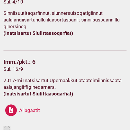
Sul. 4/10
Sinniisuutitaqarfinnut, siunnersuisoqatigiinnut
aalajangiisartunullu ilaasortassanik sinniisussaannillu
qinersineq.
(Inatsisartut Siulittaasoqarfiat)
Imm./pkt.: 6
Sul. 16/9
2017-mi Inatsisartut Upernaakkut ataatsimiinnissaata
aalajangiiffigineqarnera.
(Inatsisartut Siulittaasoqarfiat)
Allagaatit