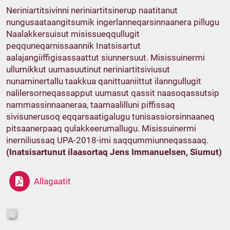
Neriniartitsivinni neriniartitsinerup naatitanut
nungusaataangitsumik ingerlanneqarsinnaanera pillugu
Naalakkersuisut misissueqqullugit
peqquneqarnissaannik Inatsisartut
aalajangiiffigisassaattut siunnersuut. Misissuinermi
ullumikkut uumasuutinut neriniartitsiviusut
nunaminertallu taakkua qanittuaniittut ilanngullugit
nalilersorneqassapput uumasut qassit naasoqassutsip
nammassinnaaneraa, taamaalilluni piffissaq
sivisunerusoq eqqarsaatigalugu tunisassiorsinnaaneq
pitsaanerpaaq qulakkeerumallugu. Misissuinermi
inerniliussaq UPA-2018-imi saqqummiunneqassaaq.
(Inatsisartunut ilaasortaq Jens Immanuelsen, Siumut)
Allagaatit