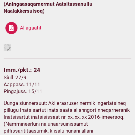
(Aningaasaqarnermut Aatsitassanullu
Naalakkersuisoq)
Allagaatit
Imm./pkt.: 24
Siull. 27/9
Aappass. 11/11
Pingajuss. 15/11
Uunga siunnersuut: Akileraaruserinermik ingerlatsineq
pillugu Inatsisartut inatsisaata allanngortinneqarneranik
Inatsisartut inatsisissaat nr. xx, xx. xx 2016-imeersoq.
(Nammineerluni nalunaarsuinissamut
piffissarititaasumik, kiisalu nunani allani