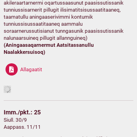
akileraartarnermi oqartussaasunut paasissutissanik
tunniussisarnerit pillugit ilisimatitsisussaatitaaneq,
taamatullu aningaaserivimmi kontumik
tunniussisussaatitaaneq aammalu
soraarnerussutisianut tunngasunik paasissutissanik
nalunaarsuineq pillugit allannguineq)
(Aningaasaqarnermut Aatsitassanullu
Naalakkersuisoq)
Allagaatit
Imm./pkt.: 25
Siull. 30/9
Aappass. 11/11