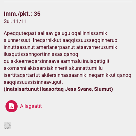
Imm./pkt.: 35
Sul. 11/11
Apeqquteqaat aallaavigalugu oqallinnissamik
siunnersuut: Ineqarnikkut aaqqissuusseqqinnerup
innuttaasunut amerlanerpaanut ataavarnerusumik
iluaqutissanngortinnissaa qanoq
qulakkeerneqarsinnaava aammalu inuiaqatigiit
akornanni akissarsiakinnerit akunnattumillu
isertitaqartartut akilersinnaasaannik ineqarnikkut qanoq
aaqqissuussisinnaavugut.
(Inatsisartunut ilaasortaq Jess Svane, Siumut)
Allagaatit