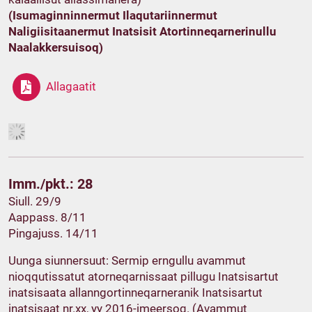
(Isumaginninnermut Ilaqutariinnermut
Naligiisitaanermut Inatsisit Atortinneqarnerinullu
Naalakkersuisoq)
Allagaatit
Imm./pkt.: 28
Siull. 29/9
Aappass. 8/11
Pingajuss. 14/11
Uunga siunnersuut: Sermip erngullu avammut
nioqqutissatut atorneqarnissaat pillugu Inatsisartut
inatsisaata allanngortinneqarneranik Inatsisartut
inatsisaat nr.xx, yy 2016-imeersoq. (Avammut