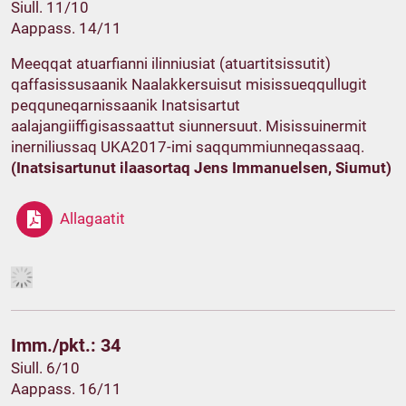
Siull. 11/10
Aappass. 14/11
Meeqqat atuarfianni ilinniusiat (atuartitsissutit)
qaffasissusaanik Naalakkersuisut misissueqqullugit
peqquneqarnissaanik Inatsisartut
aalajangiiffigisassaattut siunnersuut. Misissuinermit
inerniliussaq UKA2017-imi saqqummiunneqassaaq.
(Inatsisartunut ilaasortaq Jens Immanuelsen, Siumut)
Allagaatit
Imm./pkt.: 34
Siull. 6/10
Aappass. 16/11