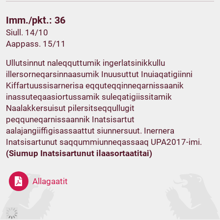
Imm./pkt.: 36
Siull. 14/10
Aappass. 15/11
Ullutsinnut naleqquttumik ingerlatsinikkullu
illersorneqarsinnaasumik Inuusuttut Inuiaqatigiinni
Kiffartuussisarnerisa eqquteqqinneqarnissaanik
inassuteqaasiortussamik suleqatigiissitamik
Naalakkersuisut pilersitseqqullugit
peqquneqarnissaannik Inatsisartut
aalajangiiffigisassaattut siunnersuut. Inernera
Inatsisartunut saqqummiunneqassaaq UPA2017-imi.
(Siumup Inatsisartunut ilaasortaatitai)
Allagaatit