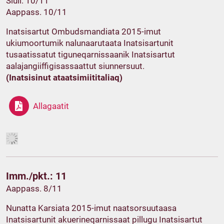
Siull. 10/11
Aappass. 10/11
Inatsisartut Ombudsmandiata 2015-imut
ukiumoortumik nalunaarutaata Inatsisartunit
tusaatissatut tiguneqarnissaanik Inatsisartut
aalajangiiffigisassaattut siunnersuut.
(Inatsisinut ataatsimiititaliaq)
Allagaatit
Imm./pkt.: 11
Aappass. 8/11
Nunatta Karsiata 2015-imut naatsorsuutaasa
Inatsisartunit akuerineqarnissaat pillugu Inatsisartut