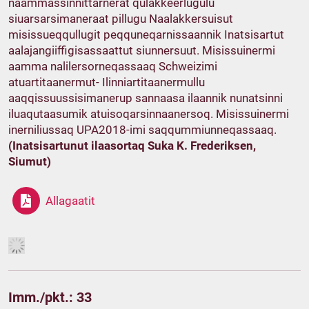
naammassinnittarnerat qulakkeerlugulu
siuarsarsimaneraat pillugu Naalakkersuisut
misissueqqullugit peqquneqarnissaannik Inatsisartut
aalajangiiffigisassaattut siunnersuut. Misissuinermi
aamma nalilersorneqassaaq Schweizimi
atuartitaanermut- Ilinniartitaanermullu
aaqqissuussisimanerup sannaasa ilaannik nunatsinni
iluaqutaasumik atuisoqarsinnaanersoq. Misissuinermi
inerniliussaq UPA2018-imi saqqummiunneqassaaq.
(Inatsisartunut ilaasortaq Suka K. Frederiksen,
Siumut)
Allagaatit
Imm./pkt.: 33