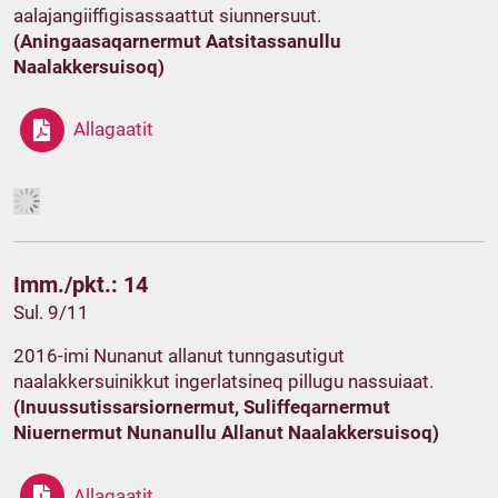
aalajangiiffigisassaattut siunnersuut.
(Aningaasaqarnermut Aatsitassanullu
Naalakkersuisoq)
Allagaatit
Imm./pkt.: 14
Sul. 9/11
2016-imi Nunanut allanut tunngasutigut
naalakkersuinikkut ingerlatsineq pillugu nassuiaat.
(Inuussutissarsiornermut, Suliffeqarnermut
Niuernermut Nunanullu Allanut Naalakkersuisoq)
Allagaatit