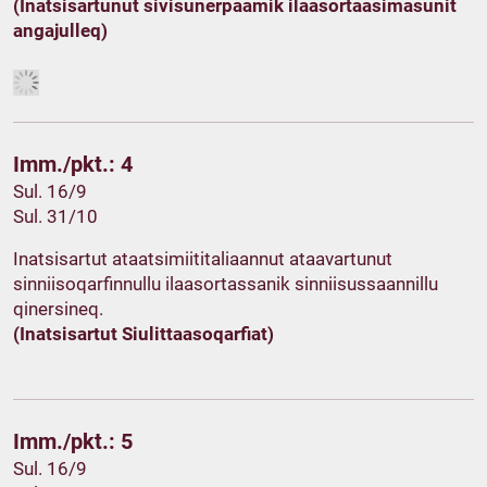
(Inatsisartunut sivisunerpaamik ilaasortaasimasunit
angajulleq)
Imm./pkt.: 4
Sul. 16/9
Sul. 31/10
Inatsisartut ataatsimiititaliaannut ataavartunut
sinniisoqarfinnullu ilaasortassanik sinniisussaannillu
qinersineq.
(Inatsisartut Siulittaasoqarfiat)
Imm./pkt.: 5
Sul. 16/9