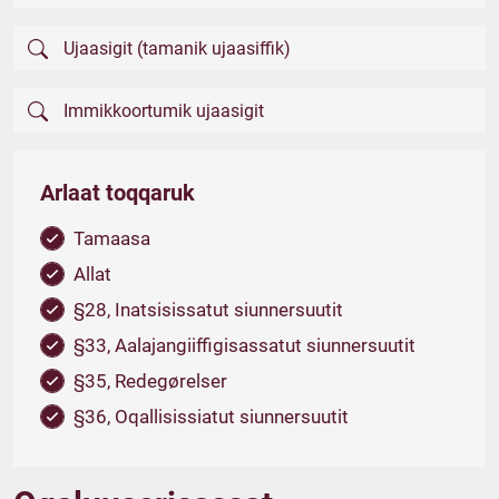
Arlaat toqqaruk
Tamaasa
Allat
§28, Inatsisissatut siunnersuutit
§33, Aalajangiiffigisassatut siunnersuutit
§35, Redegørelser
§36, Oqallisissiatut siunnersuutit