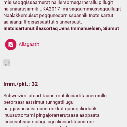
misissoqqissaarnerat nalilersorneqarnerallu pillugit
nalunaarusiamik UKA2017-imi saqqummiusseqqullugit
Naalakkersuisut peqquneqarnissaannik Inatsisartut
aalajangiiffigisassaattut siunnersuut.
Inatsisartunut ilaasortaq Jens Immanuelsen, Siumut
Allagaatit
Imm./pkt.: 32
Schweizimi atuartitaanermut ilnniartitaanermullu
perorsaariaatsimut tunngatillugu
aaqqissuussisimanermikkut qanoq iliorlutik
inuusuttortami pingajorarterutaasa aappaata
inuussutissarsiutigalugu ilinniartitaanermik