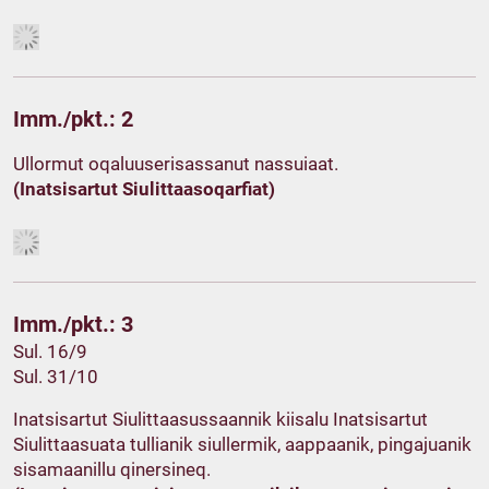
Imm./pkt.: 2
Ullormut oqaluuserisassanut nassuiaat.
(Inatsisartut Siulittaasoqarfiat)
Imm./pkt.: 3
Sul. 16/9
Sul. 31/10
Inatsisartut Siulittaasussaannik kiisalu Inatsisartut
Siulittaasuata tullianik siullermik, aappaanik, pingajuanik
sisamaanillu qinersineq.