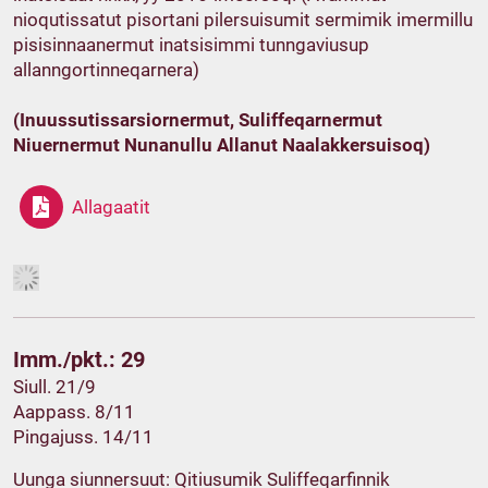
nioqutissatut pisortani pilersuisumit sermimik imermillu
pisisinnaanermut inatsisimmi tunngaviusup
allanngortinneqarnera)
(Inuussutissarsiornermut, Suliffeqarnermut
Niuernermut Nunanullu Allanut Naalakkersuisoq)
Allagaatit
Imm./pkt.: 29
Siull. 21/9
Aappass. 8/11
Pingajuss. 14/11
Uunga siunnersuut: Qitiusumik Suliffeqarfinnik