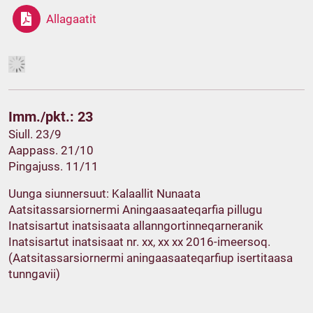
Allagaatit
Imm./pkt.: 23
Siull. 23/9
Aappass. 21/10
Pingajuss. 11/11
Uunga siunnersuut: Kalaallit Nunaata
Aatsitassarsiornermi Aningaasaateqarfia pillugu
Inatsisartut inatsisaata allanngortinneqarneranik
Inatsisartut inatsisaat nr. xx, xx xx 2016-imeersoq.
(Aatsitassarsiornermi aningaasaateqarfiup isertitaasa
tunngavii)