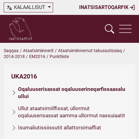
KALAALLISUT
INATSISARTOQARFIK
Saqqaa
/
Ataatsimiinnerit
/
Ataatsimiinnernut takussutissiaq
/
2014-2018
/
EM2016
/
Punktliste
UKA2016
Oqaluuserisassat oqaluuserineqarfissaasalu
ullui
Ullut ataatsimiiffissat, ullormut
oqaluuserisassat aamma ullormut nassuiaatit
Isumaliutissiissutit allattorsimaffiat