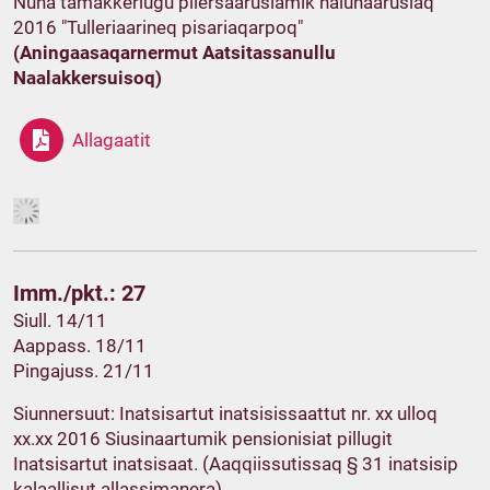
Nuna tamakkerlugu pilersaarusiamik nalunaarusiaq
2016 "Tulleriaarineq pisariaqarpoq"
(Aningaasaqarnermut Aatsitassanullu
Naalakkersuisoq)
Allagaatit
Imm./pkt.: 27
Siull. 14/11
Aappass. 18/11
Pingajuss. 21/11
Siunnersuut: Inatsisartut inatsisissaattut nr. xx ulloq
xx.xx 2016 Siusinaartumik pensionisiat pillugit
Inatsisartut inatsisaat. (Aaqqiissutissaq § 31 inatsisip
kalaallisut allassimanera)