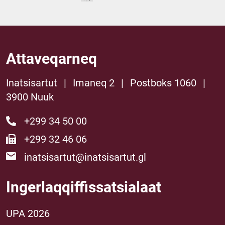
Attaveqarneq
Inatsisartut
|
Imaneq 2
|
Postboks 1060
|
3900 Nuuk
+299 34 50 00
+299 32 46 06
inatsisartut@inatsisartut.gl
Ingerlaqqiffissatsialaat
UPA 2026