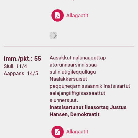
Allagaatit
Aasakkut nalunaaquttap
Imm./pkt.: 55
atorunnaarsinnissaa
Siull. 11/4
suliniutigileqqullugu
Aappass. 14/5
Naalakkersuisut
peqquneqarnissaannik Inatsisartut
aalajangiiffigisassaattut
siunnersuut.
Inatsisartunut ilaasortaq Justus
Hansen, Demokraatit
Allagaatit