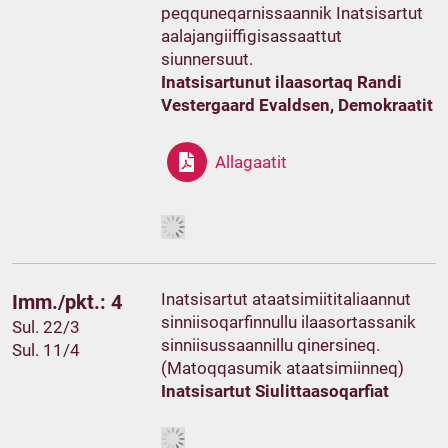
peqquneqarnissaannik Inatsisartut
aalajangiiffigisassaattut
siunnersuut.
Inatsisartunut ilaasortaq Randi
Vestergaard Evaldsen, Demokraatit
Allagaatit
Inatsisartut ataatsimiititaliaannut
Imm./pkt.: 4
sinniisoqarfinnullu ilaasortassanik
Sul. 22/3
sinniisussaannillu qinersineq.
Sul. 11/4
(Matoqqasumik ataatsimiinneq)
Inatsisartut Siulittaasoqarfiat