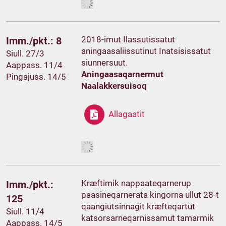
2018-imut Ilassutissatut
Imm./pkt.: 8
aningaasaliissutinut Inatsisissatut
Siull. 27/3
siunnersuut.
Aappass. 11/4
Aningaasaqarnermut
Pingajuss. 14/5
Naalakkersuisoq
Allagaatit
Kræftimik nappaateqarnerup
Imm./pkt.:
paasineqarnerata kingorna ullut 28-t
125
qaangiutsinnagit kræfteqartut
Siull. 11/4
katsorsarneqarnissamut tamarmik
Aappass. 14/5