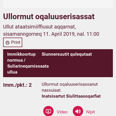
Ullormut oqaluuserisassat
Ullut ataatsimiiffiusut aqqarnat,
sisamanngorneq 11. April 2019, nal. 11:00
Print
Immikkoortup
Siunnersuutit qulequtaat
normua /
Suliarineqarnissaata
ullua
Ullormut oqaluuserisassanut
Imm./pkt.: 2
nassuiaat.
Inatsisartut Siulittaasoqarfiat