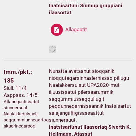
Inatsisartuni Siumup gruppiani
ilaasortat
Allagaatit
Nunatta avataanut sioqqanik
Imm./pkt.:
nioqquteqarsinnaalernissaq pillugu
135
Naalakkersuisut UPA2020-mut
Siull. 11/4
iliuusissatut pilersaarummik
Aappass. 14/5
saqqummiusseqqullugit
Allannguutissatut
peqqunneqarnissaannik Inatsisartut
siunnersuut
aalajangiiffigisassaattut
Naalakkeruisunit
siunnersuut.
saqqummiunneqartoq
akuerineqarpoq
Inatsisartunut ilaasortaq Siverth K.
Heilmann, Atassut