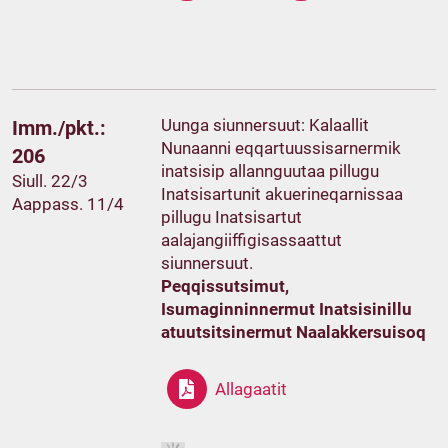
Uunga siunnersuut: Kalaallit
Imm./pkt.:
Nunaanni eqqartuussisarnermik
206
inatsisip allannguutaa pillugu
Siull. 22/3
Inatsisartunit akuerineqarnissaa
Aappass. 11/4
pillugu Inatsisartut
aalajangiiffigisassaattut
siunnersuut.
Peqqissutsimut,
Isumaginninnermut Inatsisinillu
atuutsitsinermut Naalakkersuisoq
Allagaatit