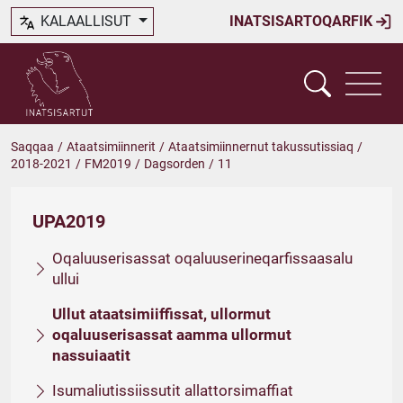
KALAALLISUT
INATSISARTOQARFIK
Saqqaa
/
Ataatsimiinnerit
/
Ataatsimiinnernut takussutissiaq
/
2018-2021
/
FM2019
/
Dagsorden
/
11
UPA2019
Oqaluuserisassat oqaluuserineqarfissaasalu
ullui
Ullut ataatsimiiffissat, ullormut
oqaluuserisassat aamma ullormut
nassuiaatit
Isumaliutissiissutit allattorsimaffiat