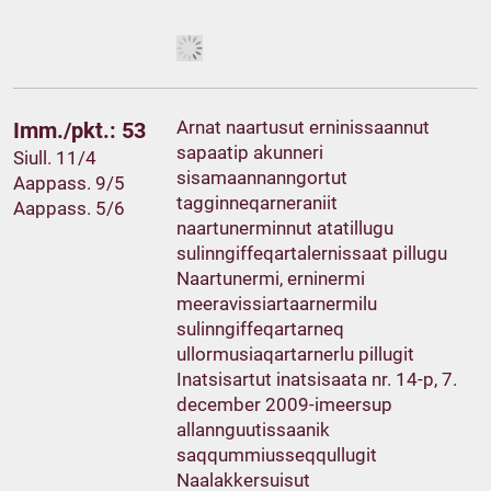
Arnat naartusut erninissaannut
Imm./pkt.: 53
sapaatip akunneri
Siull. 11/4
sisamaannanngortut
Aappass. 9/5
tagginneqarneraniit
Aappass. 5/6
naartunerminnut atatillugu
sulinngiffeqartalernissaat pillugu
Naartunermi, erninermi
meeravissiartaarnermilu
sulinngiffeqartarneq
ullormusiaqartarnerlu pillugit
Inatsisartut inatsisaata nr. 14-p, 7.
december 2009-imeersup
allannguutissaanik
saqqummiusseqqullugit
Naalakkersuisut