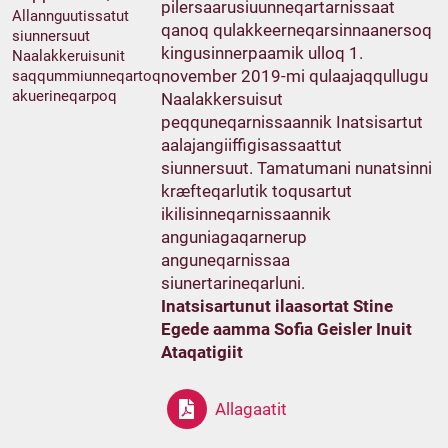
pilersaarusiuunneqartarnissaat
Allannguutissatut
qanoq qulakkeerneqarsinnaanersoq
siunnersuut
kingusinnerpaamik ulloq 1.
Naalakkeruisunit
november 2019-mi qulaajaqqullugu
saqqummiunneqartoq
akuerineqarpoq
Naalakkersuisut
peqquneqarnissaannik Inatsisartut
aalajangiiffigisassaattut
siunnersuut. Tamatumani nunatsinni
kræfteqarlutik toqusartut
ikilisinneqarnissaannik
anguniagaqarnerup
anguneqarnissaa
siunertarineqarluni.
Inatsisartunut ilaasortat Stine
Egede aamma Sofia Geisler Inuit
Ataqatigiit
Allagaatit