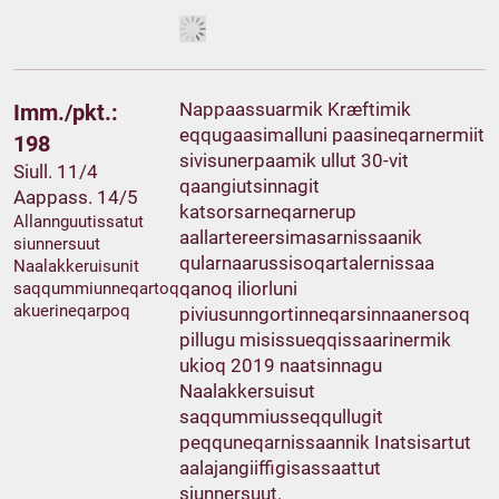
Nappaassuarmik Kræftimik
Imm./pkt.:
eqqugaasimalluni paasineqarnermiit
198
sivisunerpaamik ullut 30-vit
Siull. 11/4
qaangiutsinnagit
Aappass. 14/5
katsorsarneqarnerup
Allannguutissatut
aallartereersimasarnissaanik
siunnersuut
qularnaarussisoqartalernissaa
Naalakkeruisunit
qanoq iliorluni
saqqummiunneqartoq
akuerineqarpoq
piviusunngortinneqarsinnaanersoq
pillugu misissueqqissaarinermik
ukioq 2019 naatsinnagu
Naalakkersuisut
saqqummiusseqqullugit
peqquneqarnissaannik Inatsisartut
aalajangiiffigisassaattut
siunnersuut.