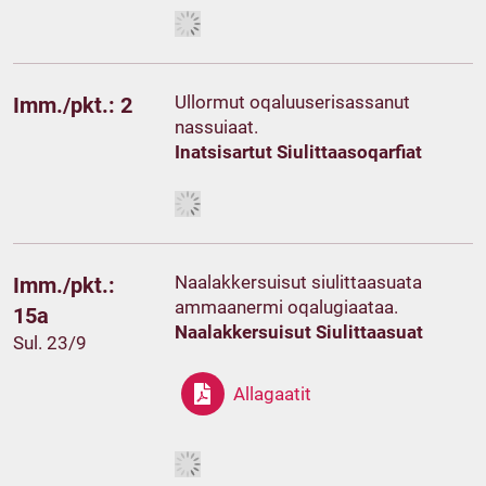
Ullormut oqaluuserisassanut
Imm./pkt.: 2
nassuiaat.
Inatsisartut Siulittaasoqarfiat
Naalakkersuisut siulittaasuata
Imm./pkt.:
ammaanermi oqalugiaataa.
15a
Naalakkersuisut Siulittaasuat
Sul. 23/9
Allagaatit