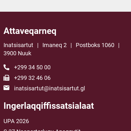
Attaveqarneq
Inatsisartut
|
Imaneq 2
|
Postboks 1060
|
3900 Nuuk
+299 34 50 00
+299 32 46 06
inatsisartut@inatsisartut.gl
Ingerlaqqiffissatsialaat
UPA 2026