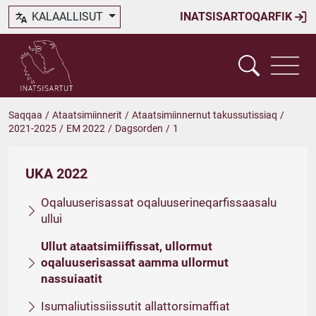
KALAALLISUT
INATSISARTOQARFIK
Saqqaa
/
Ataatsimiinnerit
/
Ataatsimiinnernut takussutissiaq
/
2021-2025
/
EM 2022
/
Dagsorden
/
1
UKA 2022
Oqaluuserisassat oqaluuserineqarfissaasalu
ullui
Ullut ataatsimiiffissat, ullormut
oqaluuserisassat aamma ullormut
nassuiaatit
Isumaliutissiissutit allattorsimaffiat