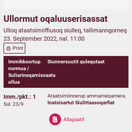
Ullormut oqaluuserisassat
Ulloq ataatsimiiffiusoq siulleq, tallimanngorneq
23. September 2022, nal. 11:00
Print
Immikkoortup
Siunnersuutit qulequtaat
normua /
Suliarineqarnissaata
ullua
Ataatsimiinnerup ammarneqarnera.
Imm./pkt.: 1
Inatsisartut Siulittaasoqarfiat
Sul. 23/9
Allagaatit