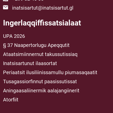
inatsisartut@inatsisartut.gl
Ingerlaqqiffissatsialaat
UPA 2026
§ 37 Naapertorlugu Apeqqutit
Ataatsimiinnernut takussutissiaq
Inatsisartunut ilaasortat
Periaatsit ilusiliinissamullu piumasaqaatit
Tusagassiorfinnut paasissutissat
Aningaasaliinermik aalajangiinerit
Atorfiit