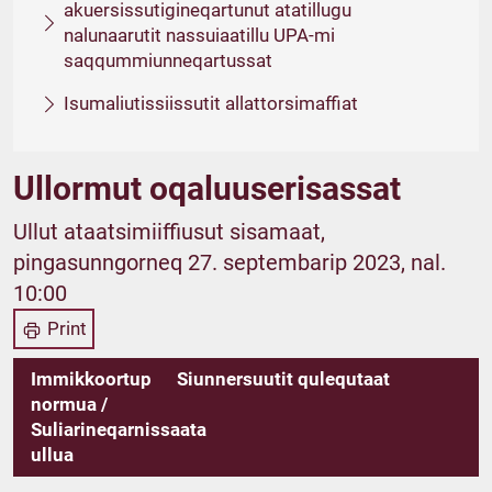
akuersissutigineqartunut atatillugu
nalunaarutit nassuiaatillu UPA-mi
saqqummiunneqartussat
Isumaliutissiissutit allattorsimaffiat
Ullormut oqaluuserisassat
Ullut ataatsimiiffiusut sisamaat,
pingasunngorneq 27. septembarip 2023, nal.
10:00
Print
Immikkoortup
Siunnersuutit qulequtaat
normua /
Suliarineqarnissaata
ullua