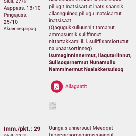
Siull. 27/9
pillugit Inatsisartut inatsisaannik
Aappass. 18/10
allannguineq pillugu Inatsisartut
Pingajuss.
inatsisaat
25/10
(Qaqugukkulluunniit tamanut
Akuerineqarpoq
ammasumik suliffinnut
nittartakkami il.il. suliffisarsiortutut
nalunaarsortinneq)
Isumaginninnermut, Ilaqutariinnut,
Sulisoqarnermut Nunamullu
Namminermut Naalakkersuisoq
Allagaatit
Uunga siunnersuut Meeqqat
Imm./pkt.: 29
tapersersorneqarnissaannut