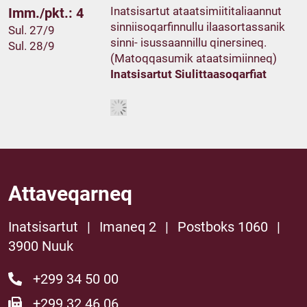
Inatsisartut ataatsimiititaliaannut
Imm./pkt.: 4
sinniisoqarfinnullu ilaasortassanik
Sul. 27/9
sinni- isussaannillu qinersineq.
Sul. 28/9
(Matoqqasumik ataatsimiinneq)
Inatsisartut Siulittaasoqarfiat
Attaveqarneq
Inatsisartut
|
Imaneq 2
|
Postboks 1060
|
3900 Nuuk
+299 34 50 00
+299 32 46 06