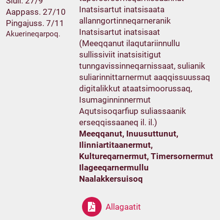
Siull. 27/9
Inatsisartut inatsisaata
Aappass. 27/10
allanngortinneqarneranik
Pingajuss. 7/11
Inatsisartut inatsisaat
Akuerineqarpoq.
(Meeqqanut ilaqutariinnullu
sullissiviit inatsisitigut
tunngavissinneqarnissaat, sulianik
suliarinnittarnermut aaqqissuussaq
digitalikkut ataatsimoorussaq,
Isumaginninnermut
Aqutsisoqarfiup suliassaanik
erseqqissaaneq il. il.)
Meeqqanut, Inuusuttunut,
Ilinniartitaanermut,
Kultureqarnermut, Timersornermut
Ilageeqarnermullu
Naalakkersuisoq
Allagaatit