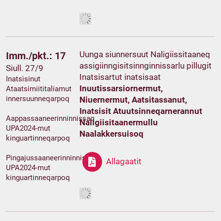
Uunga siunnersuut Naligiissitaaneq
Imm./pkt.: 17
assigiinngisitsinnginnissarlu pillugit
Siull. 27/9
Inatsisartut inatsisaat
Inatsisinut
Inuutissarsiornermut,
Ataatsimiititaliamut
innersuunneqarpoq
Niuernermut, Aatsitassanut,
Inatsisit Atuutsinneqarnerannut
Aappassaaneerinninnissaq
Naligiisitaanermullu
UPA2024-mut
Naalakkersuisoq
kinguartinneqarpoq
Pingajussaaneerinninnissaq
Allagaatit
UPA2024-mut
kinguartinneqarpoq