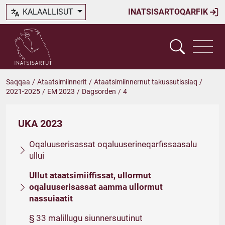
KALAALLISUT
INATSISARTOQARFIK
Saqqaa
/
Ataatsimiinnerit
/
Ataatsimiinnernut takussutissiaq
/
2021-2025
/
EM 2023
/
Dagsorden
/
4
UKA 2023
Oqaluuserisassat oqaluuserineqarfissaasalu
ullui
Ullut ataatsimiiffissat, ullormut
oqaluuserisassat aamma ullormut
nassuiaatit
§ 33 malillugu siunnersuutinut