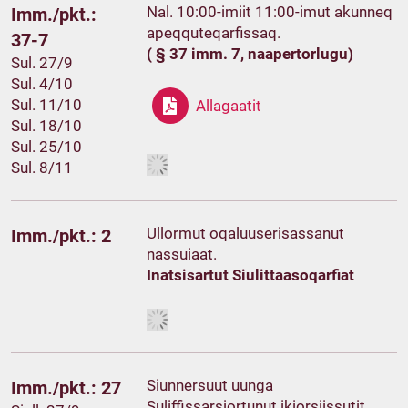
Nal. 10:00-imiit 11:00-imut akunneq
Imm./pkt.:
apeqquteqarfissaq.
37-7
( § 37 imm. 7, naapertorlugu)
Sul. 27/9
Sul. 4/10
Sul. 11/10
Allagaatit
Sul. 18/10
Sul. 25/10
Sul. 8/11
Ullormut oqaluuserisassanut
Imm./pkt.: 2
nassuiaat.
Inatsisartut Siulittaasoqarfiat
Siunnersuut uunga
Imm./pkt.: 27
Suliffissarsiortunut ikiorsiissutit