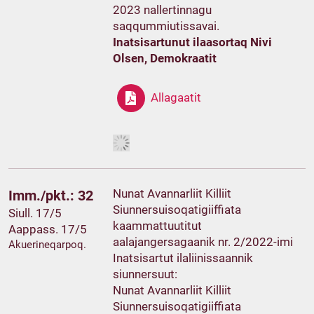
2023 nallertinnagu
saqqummiutissavai.
Inatsisartunut ilaasortaq Nivi
Olsen, Demokraatit
Allagaatit
Nunat Avannarliit Killiit
Imm./pkt.: 32
Siunnersuisoqatigiiffiata
Siull. 17/5
kaammattuutitut
Aappass. 17/5
aalajangersagaanik nr. 2/2022-imi
Akuerineqarpoq.
Inatsisartut ilaliinissaannik
siunnersuut:
Nunat Avannarliit Killiit
Siunnersuisoqatigiiffiata