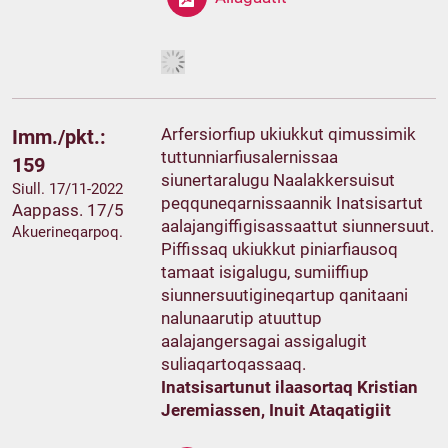
Arfersiorfiup ukiukkut qimussimik
Imm./pkt.:
tuttunniarfiusalernissaa
159
siunertaralugu Naalakkersuisut
Siull. 17/11-2022
peqquneqarnissaannik Inatsisartut
Aappass. 17/5
aalajangiffigisassaattut siunnersuut.
Akuerineqarpoq.
Piffissaq ukiukkut piniarfiausoq
tamaat isigalugu, sumiiffiup
siunnersuutigineqartup qanitaani
nalunaarutip atuuttup
aalajangersagai assigalugit
suliaqartoqassaaq.
Inatsisartunut ilaasortaq Kristian
Jeremiassen, Inuit Ataqatigiit