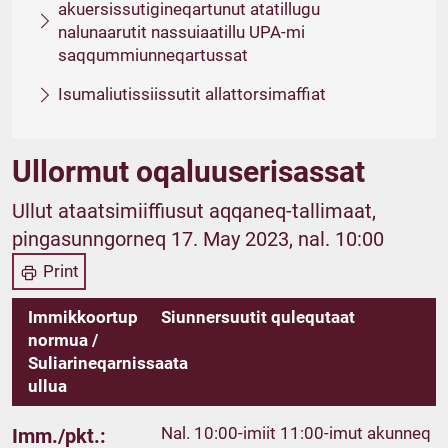
akuersissutigineqartunut atatillugu
nalunaarutit nassuiaatillu UPA-mi
saqqummiunneqartussat
Isumaliutissiissutit allattorsimaffiat
Ullormut oqaluuserisassat
Ullut ataatsimiiffiusut aqqaneq-tallimaat,
pingasunngorneq 17. May 2023, nal. 10:00
Print
Immikkoortup
Siunnersuutit qulequtaat
normua /
Suliarineqarnissaata
ullua
Nal. 10:00-imiit 11:00-imut akunneq
Imm./pkt.: