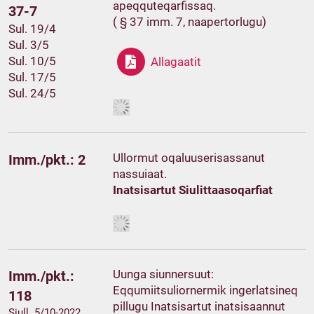
apeqquteqarfissaq.
37-7
( § 37 imm. 7, naapertorlugu)
Sul. 19/4
Sul. 3/5
Sul. 10/5
Allagaatit
Sul. 17/5
Sul. 24/5
Ullormut oqaluuserisassanut
Imm./pkt.: 2
nassuiaat.
Inatsisartut Siulittaasoqarfiat
Uunga siunnersuut:
Imm./pkt.:
Eqqumiitsuliornermik ingerlatsineq
118
pillugu Inatsisartut inatsisaannut
Siull. 5/10-2022