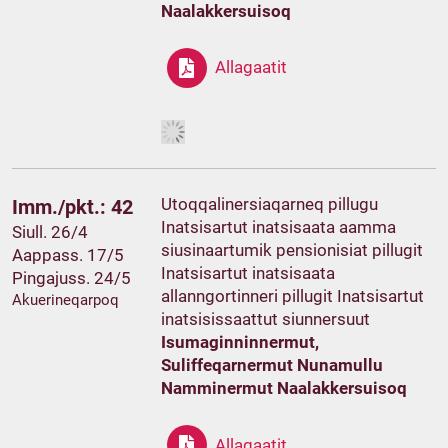
Naalakkersuisoq
Allagaatit
Utoqqalinersiaqarneq pillugu
Imm./pkt.: 42
Inatsisartut inatsisaata aamma
Siull. 26/4
siusinaartumik pensionisiat pillugit
Aappass. 17/5
Inatsisartut inatsisaata
Pingajuss. 24/5
allanngortinneri pillugit Inatsisartut
Akuerineqarpoq
inatsisissaattut siunnersuut
Isumaginninnermut,
Suliffeqarnermut Nunamullu
Namminermut Naalakkersuisoq
Allagaatit