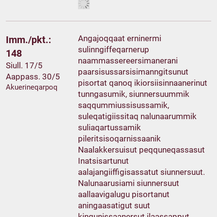
Angajoqqaat erninermi
Imm./pkt.:
sulinngiffeqarnerup
148
naammassereersimanerani
Siull. 17/5
paarsisussarsisimanngitsunut
Aappass. 30/5
pisortat qanoq ikiorsiisinnaanerinut
Akuerineqarpoq
tunngasumik, siunnersuummik
saqqummiussisussamik,
suleqatigiissitaq nalunaarummik
suliaqartussamik
pileritsisoqarnissaanik
Naalakkersuisut peqquneqassasut
Inatsisartunut
aalajangiiffigisassatut siunnersuut.
Nalunaarusiami siunnersuut
aallaavigalugu pisortanut
aningaasatigut suut
kingunissaanersut ilaassapput.