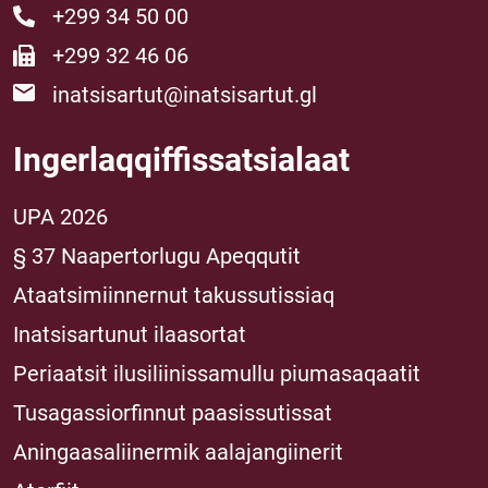
+299 34 50 00
+299 32 46 06
inatsisartut@inatsisartut.gl
Ingerlaqqiffissatsialaat
UPA 2026
§ 37 Naapertorlugu Apeqqutit
Ataatsimiinnernut takussutissiaq
Inatsisartunut ilaasortat
Periaatsit ilusiliinissamullu piumasaqaatit
Tusagassiorfinnut paasissutissat
Aningaasaliinermik aalajangiinerit