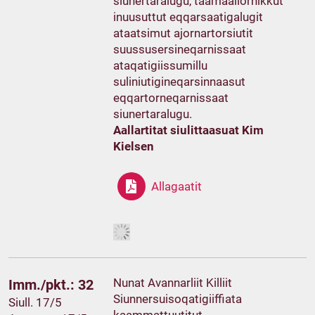
siunertaralugu, taamaaliornikkut
inuusuttut eqqarsaatigalugit
ataatsimut ajornartorsiutit
suussusersineqarnissaat
ataqatigiissumillu
suliniutigineqarsinnaasut
eqqartorneqarnissaat
siunertaralugu.
Aallartitat siulittaasuat Kim
Kielsen
Allagaatit
Nunat Avannarliit Killiit
Imm./pkt.: 32
Siunnersuisoqatigiiffiata
Siull. 17/5
kaammattuutitut