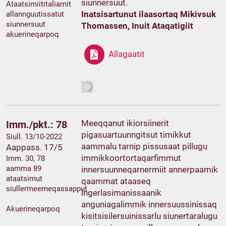
siunnersuut.
Ataatsimiititaliamit
Inatsisartunut ilaasortaq Mikivsuk
allannguutissatut
siunnersuut
Thomassen, Inuit Ataqatigiit
akuerineqarpoq
Allagaatit
Meeqqanut ikiorsiinerit
Imm./pkt.: 78
pigasuartuunngitsut timikkut
Siull. 13/10-2022
aammalu tarnip pissusaat pillugu
Aappass. 17/5
immikkoortortaqarfimmut
Imm. 30, 78
aamma 89
innersuunneqarnermiit annerpaamik
ataatsimut
qaammat ataaseq
siullermeerneqassapput
ingerlasimanissaanik
anguniagalimmik innersuussinissaq
Akuerineqarpoq
kisitsisilersuinissarlu siunertaralugu