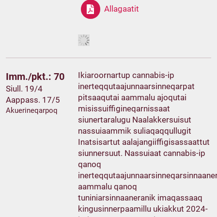
Allagaatit
Ikiaroornartup cannabis-ip
Imm./pkt.: 70
inerteqqutaajunnaarsinneqarpat
Siull. 19/4
pitsaaqutai aammalu ajoqutai
Aappass. 17/5
misissuiffigineqarnissaat
Akuerineqarpoq
siunertaralugu Naalakkersuisut
nassuiaammik suliaqaqqullugit
Inatsisartut aalajangiiffigisassaattut
siunnersuut. Nassuiaat cannabis-ip
qanoq
inerteqqutaajunnaarsinneqarsinnaane
aammalu qanoq
tuniniarsinnaaneranik imaqassaaq
kingusinnerpaamillu ukiakkut 2024-