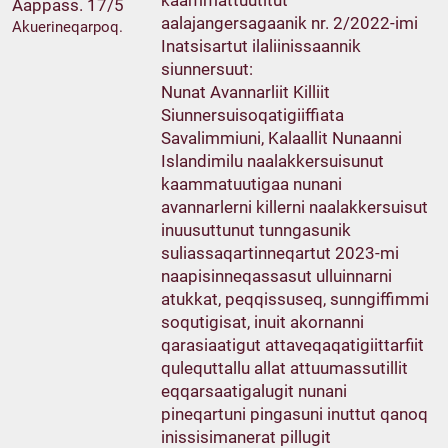
Aappass. 17/5
aalajangersagaanik nr. 2/2022-imi
Akuerineqarpoq.
Inatsisartut ilaliinissaannik
siunnersuut:
Nunat Avannarliit Killiit
Siunnersuisoqatigiiffiata
Savalimmiuni, Kalaallit Nunaanni
Islandimilu naalakkersuisunut
kaammatuutigaa nunani
avannarlerni killerni naalakkersuisut
inuusuttunut tunngasunik
suliassaqartinneqartut 2023-mi
naapisinneqassasut ulluinnarni
atukkat, peqqissuseq, sunngiffimmi
soqutigisat, inuit akornanni
qarasiaatigut attaveqaqatigiittarfiit
qulequttallu allat attuumassutillit
eqqarsaatigalugit nunani
pineqartuni pingasuni inuttut qanoq
inissisimanerat pillugit