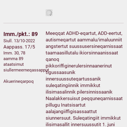
Meeqqat ADHD-eqartut, ADD-eertut,
Imm./pkt.: 89
autismeqartut aammalu/imaluunniit
Siull. 13/10-2022
angstertut suussusersineqarnissaat
Aappass. 17/5
taamaasillutalu ikiorsinnaanissaat
Imm. 30, 78
aamma 89
qanoq
ataatsimut
pikkoriffiginerulersinnaanerinut
siullermeerneqassapput
tigussaasunik
innersuussuteqartussanik
Akuerineqarpoq
suleqatingiinnik immikkut
ilisimasalinnik pilersinnissaanik
Naalakkersuisut peqquneqarnissaat
pillugu Inatsisartut
aalajangiiffigisassaattut
siunnersuut. Suleqatingiit immikkut
ilisimasallit innersuussutit 1. juni