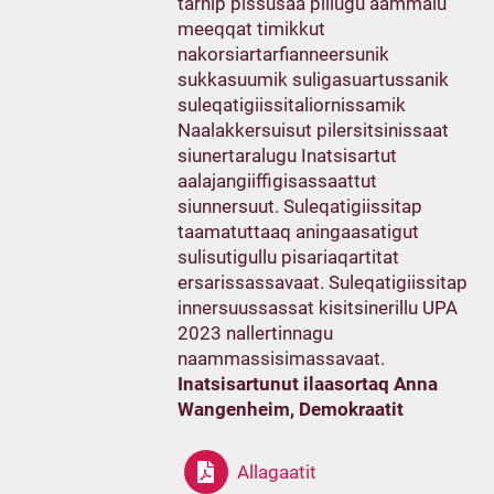
tarnip pissusaa pillugu aammalu
meeqqat timikkut
nakorsiartarfianneersunik
sukkasuumik suligasuartussanik
suleqatigiissitaliornissamik
Naalakkersuisut pilersitsinissaat
siunertaralugu Inatsisartut
aalajangiiffigisassaattut
siunnersuut. Suleqatigiissitap
taamatuttaaq aningaasatigut
sulisutigullu pisariaqartitat
ersarissassavaat. Suleqatigiissitap
innersuussassat kisitsinerillu UPA
2023 nallertinnagu
naammassisimassavaat.
Inatsisartunut ilaasortaq Anna
Wangenheim, Demokraatit
Allagaatit