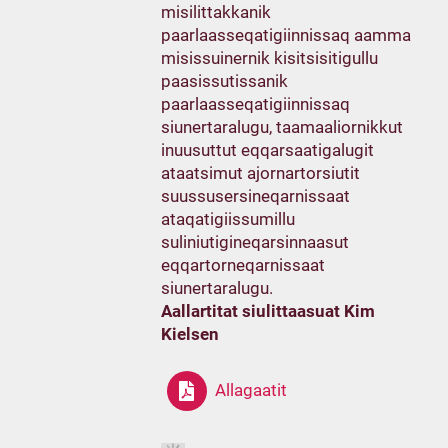
misilittakkanik
paarlaasseqatigiinnissaq aamma
misissuinernik kisitsisitigullu
paasissutissanik
paarlaasseqatigiinnissaq
siunertaralugu, taamaaliornikkut
inuusuttut eqqarsaatigalugit
ataatsimut ajornartorsiutit
suussusersineqarnissaat
ataqatigiissumillu
suliniutigineqarsinnaasut
eqqartorneqarnissaat
siunertaralugu.
Aallartitat siulittaasuat Kim
Kielsen
Allagaatit