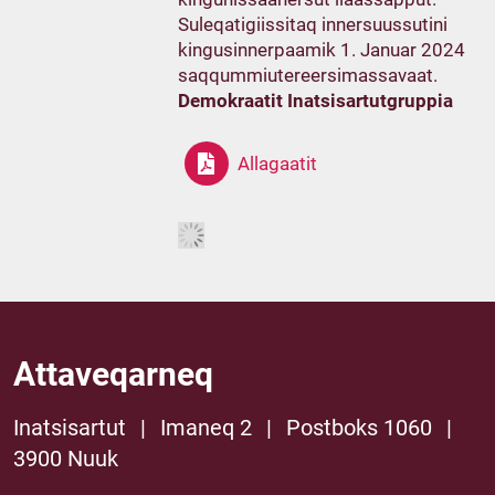
Suleqatigiissitaq innersuussutini
kingusinnerpaamik 1. Januar 2024
saqqummiutereersimassavaat.
Demokraatit Inatsisartutgruppia
Allagaatit
Attaveqarneq
Inatsisartut
|
Imaneq 2
|
Postboks 1060
|
3900 Nuuk