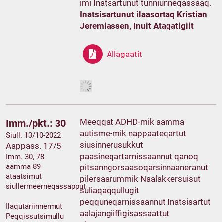
imi Inatsartunut tunniunneqassaaq.
Inatsisartunut ilaasortaq Kristian
Jeremiassen, Inuit Ataqatigiit
Allagaatit
Meeqqat ADHD-mik aamma
Imm./pkt.: 30
autisme-mik nappaateqartut
Siull. 13/10-2022
siusinnerusukkut
Aappass. 17/5
paasineqartarnissaannut qanoq
Imm. 30, 78
aamma 89
pitsanngorsaasoqarsinnaaneranut
ataatsimut
pilersaarummik Naalakkersuisut
siullermeerneqassapput
suliaqaqqullugit
peqquneqarnissaannut Inatsisartut
Ilaqutariinnermut
aalajangiiffigisassaattut
Peqqissutsimullu