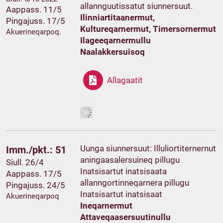
allannguutissatut siunnersuut.
Aappass. 11/5
Ilinniartitaanermut,
Pingajuss. 17/5
Kultureqarnermut, Timersornermut
Akuerineqarpoq.
Ilageeqarnermullu
Naalakkersuisoq
Allagaatit
Uunga siunnersuut: Illuliortiternernut
Imm./pkt.: 51
aningaasalersuineq pillugu
Siull. 26/4
Inatsisartut inatsisaata
Aappass. 17/5
allanngortinneqarnera pillugu
Pingajuss. 24/5
Inatsisartut inatsisaat
Akuerineqarpoq
Ineqarnermut
Attaveqaasersuutinullu