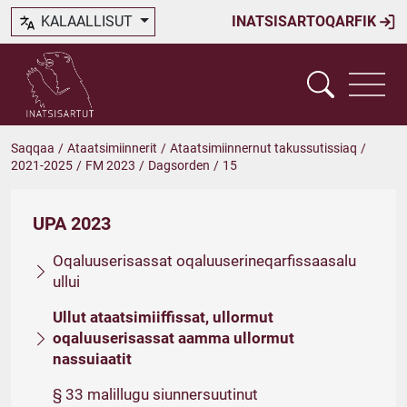
KALAALLISUT
INATSISARTOQARFIK
Saqqaa
/
Ataatsimiinnerit
/
Ataatsimiinnernut takussutissiaq
/
2021-2025
/
FM 2023
/
Dagsorden
/
15
UPA 2023
Oqaluuserisassat oqaluuserineqarfissaasalu
ullui
Ullut ataatsimiiffissat, ullormut
oqaluuserisassat aamma ullormut
nassuiaatit
§ 33 malillugu siunnersuutinut