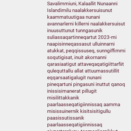
Savalimmiuni, Kalaallit Nunaanni
Islandimilu naalakkersuisunut
kaammatuutigaa nunani
avannarlerni killerni naalakkersuisut
inuusuttunut tunngasunik
suliassaqartinneqartut 2023-mi
naapisinneqassasut ulluinnarni
atukkat, peqqissuseq, sunngiffimmi
soqutigisat, inuit akornanni
qarasiaatigut attaveqaqatigiittarfiit
qulequttallu allat attuumassutillit
eqqarsaatigalugit nunani
pineqartuni pingasuni inuttut qanoq
inissisimanerat pillugit
misilittakkanik
paarlaasseqatigiinnissaq aamma
misissuinernik kisitsisitigullu
paasissutissanik
paarlaasseqatigiinnissaq