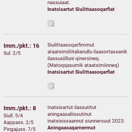
nassuiaat.
Inatsisartut Siulittaasoqarfiat
Siulittaasoqarfimmut
Imm./pkt.: 16
ataatsimiititalianullu ilaasortassanik
Sul. 2/5
ilassusiilluni qinersineq.
(Matoqqasumik ataatsimiinneq)
Inatsisartut Siulittaasoqarfiat
Inatsisartut ilassutitut
Imm./pkt.: 8
aningaasaliissutinut
Siull. 5/4
inatsisissaannut siunnersuut 2023.
Aappass. 2/5
Aningaasaqarnermut
Pingajuss. 7/5