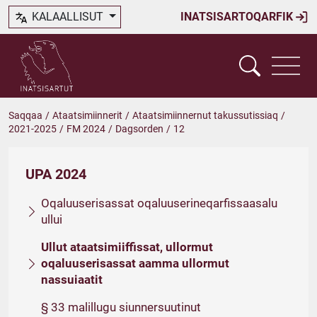
KALAALLISUT
INATSISARTOQARFIK
Saqqaa
/
Ataatsimiinnerit
/
Ataatsimiinnernut takussutissiaq
/
2021-2025
/
FM 2024
/
Dagsorden
/
12
UPA 2024
Oqaluuserisassat oqaluuserineqarfissaasalu
ullui
Ullut ataatsimiiffissat, ullormut
oqaluuserisassat aamma ullormut
nassuiaatit
§ 33 malillugu siunnersuutinut