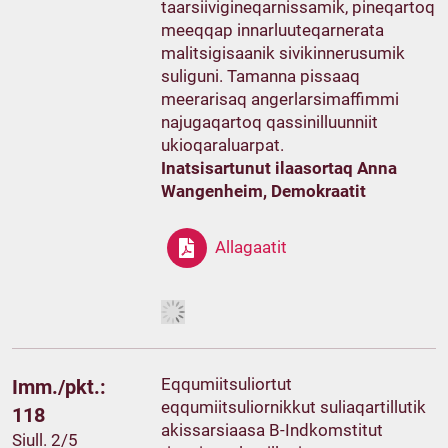
taarsiivigineqarnissamik, pineqartoq
meeqqap innarluuteqarnerata
malitsigisaanik sivikinnerusumik
suliguni. Tamanna pissaaq
meerarisaq angerlarsimaffimmi
najugaqartoq qassinilluunniit
ukioqaraluarpat.
Inatsisartunut ilaasortaq Anna
Wangenheim, Demokraatit
Allagaatit
Eqqumiitsuliortut
Imm./pkt.:
eqqumiitsuliornikkut suliaqartillutik
118
akissarsiaasa B-Indkomstitut
Siull. 2/5