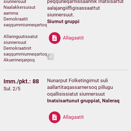
peqquneqarnissaannik Inatsisartut
siunnersuut
Naalakkersuisut
aalajangiiffigisassaattut
aamma
siunnersuut.
Demokraatit
Siumut gruppi
saqqummiunneqartoq
Allannguutissatut
Allagaatit
siunnersuut
Demokraatinit
saqqummiunneqartoq
Akuerineqarpoq
Nunarput Folketingimut suli
Imm./pkt.: 88
aallartitaqassarnersoq pillugu
Sul. 2/5
oqallisissiatut siunnersuut
Inatsisartunut gruppiat, Naleraq
Allagaatit