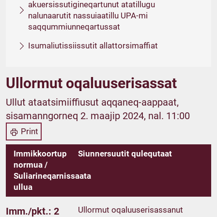
akuersissutigineqartunut atatillugu
nalunaarutit nassuiaatillu UPA-mi
saqqummiunneqartussat
Isumaliutissiissutit allattorsimaffiat
Ullormut oqaluuserisassat
Ullut ataatsimiiffiusut aqqaneq-aappaat,
sisamanngorneq 2. maajip 2024, nal. 11:00
Print
Immikkoortup
Siunnersuutit qulequtaat
normua /
Suliarineqarnissaata
ullua
Ullormut oqaluuserisassanut
Imm./pkt.: 2