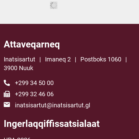
Attaveqarneq
Inatsisartut
|
Imaneq 2
|
Postboks 1060
|
3900 Nuuk
+299 34 50 00
+299 32 46 06
inatsisartut@inatsisartut.gl
Ingerlaqqiffissatsialaat