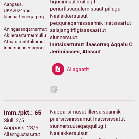
tigusinnaalersillugit
Aappass.
periarfissaqalernissaat pillugu
UKA2024-mut
Naalakkersuisut
kinguartinneqarpoq
peqquneqarnissaannik Inatsisartut
Aningaasaqarnermut
aalajangiiffigisassaattut
Akileraartarnermullu
siunnersuut.
Ataatsimiititaliamut
Inatsisartunut ilaasortaq Aqqalu C
innersuunneqarpoq
Jerimiassen, Atassut
Allagaatit
Napparsimasut illersuisuannik
Imm./pkt.: 65
pilersitsinissamut Inatsisissatut
Siull. 2/5
siunnersuuteqaqqullugit
Aappass. 23/5
Naalakkersuisut
Allannguutissatut