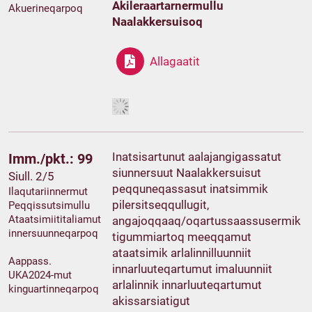
Akileraartarnermullu
Akuerineqarpoq
Naalakkersuisoq
Allagaatit
Inatsisartunut aalajangigassatut
Imm./pkt.: 99
siunnersuut Naalakkersuisut
Siull. 2/5
peqquneqassasut inatsimmik
Ilaqutariinnermut
pilersitseqqullugit,
Peqqissutsimullu
Ataatsimiititaliamut
angajoqqaaq/oqartussaassusermik
innersuunneqarpoq
tigummiartoq meeqqamut
ataatsimik arlalinnilluunniit
Aappass.
innarluuteqartumut imaluunniit
UKA2024-mut
arlalinnik innarluuteqartumut
kinguartinneqarpoq
akissarsiatigut