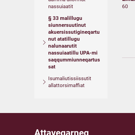
nassuiaatit
60
§ 33 malillugu
siunnersuutinut
akuersissutigineqartu
nut atatillugu
nalunaarutit
nassuiaatillu UPA-mi
saqqummiunneqartus
sat
Isumaliutissiissutit
allattorsimaffiat
Attaveqarneq