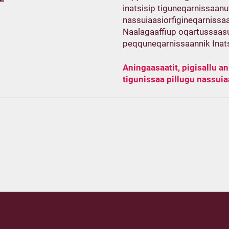
inatsisip tiguneqarnissaan
nassuiaasiorfigineqarnissa
Naalagaaffiup oqartussaasu
peqquneqarnissaannik Inatsi
Aningaasaatit, pigisallu an
tigunissaa pillugu nassui