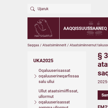
AAQQISSUUSSAANEQ
Saqqaa
/
Ataatsimiinnerit
/
Ataatsimiinnernut takuss
§ 3
UKA2025
ata
Oqaluuserisassat
sa
oqaluuserineqarfissaa
salu ullui
2025-
Ullut ataatsimiiffissat,
Sam
ullormut
oqaluuserisassat
EM2
aamma ullormut