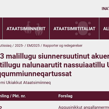
INA
ATAATSIMIINNERIT
ATAATSIMIITITALIAT
AL
utissiaq
/
2025-
/
EM2025
/
Rapporter og redegørelser
3 malillugu siunnersuutinut akue
tillugu nalunaarutit nassuiaatill
qqummiunneqartussat
mi Ukiakkut Ataatsimiinneq
ling / Pkt. nr.
Forslag
Aqqusinikkut angallannermut
2