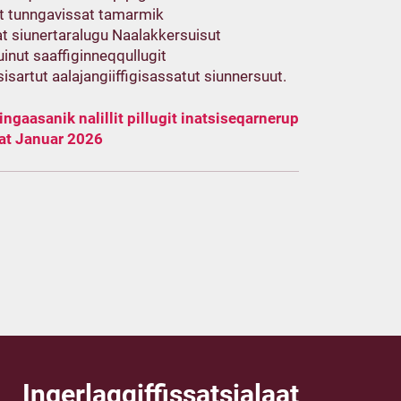
ut tunngavissat tamarmik
at siunertaralugu Naalakkersuisut
inut saaffiginneqqullugit
sartut aalajangiiffigisassatut siunnersuut.
ingaasanik nalillit pillugit inatsiseqarnerup
aat Januar 2026
Ingerlaqqiffissatsialaat