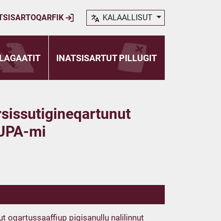
TSISARTOQARFIK
KALAALLISUT
LAGAATIT
INATSISARTUT PILLUGIT
rsissutigineqartunut
u UPA-mi
 oqartussaaffiup pigisanullu nalilinnut