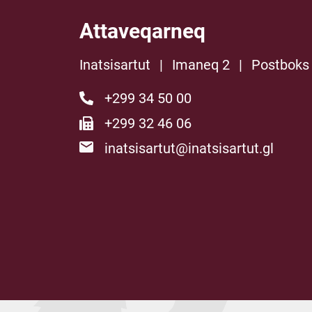
Attaveqarneq
Inatsisartut
|
Imaneq 2
|
Postboks
+299 34 50 00
+299 32 46 06
inatsisartut@inatsisartut.gl