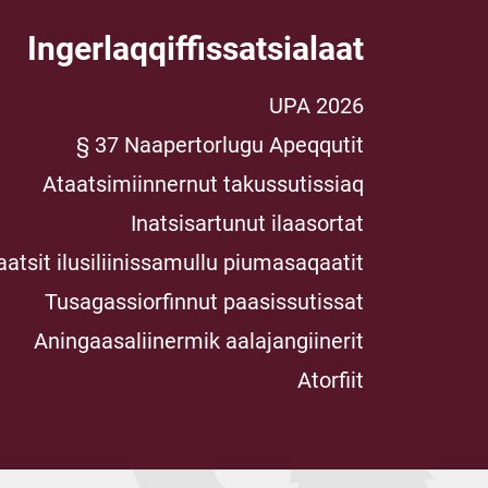
Ingerlaqqiffissatsialaat
UPA 2026
§ 37 Naapertorlugu Apeqqutit
Ataatsimiinnernut takussutissiaq
Inatsisartunut ilaasortat
aatsit ilusiliinissamullu piumasaqaatit
Tusagassiorfinnut paasissutissat
Aningaasaliinermik aalajangiinerit
Atorfiit