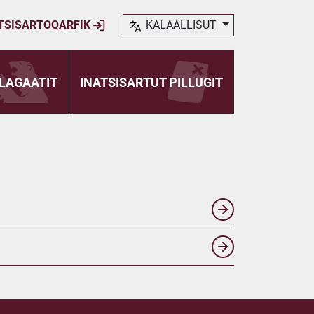
TSISARTOQARFIK
KALAALLISUT
LAGAATIT
INATSISARTUT PILLUGIT