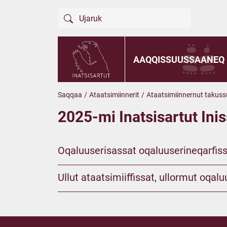
AAQQISSUUSSAANEQ
Saqqaa
/
Ataatsimiinnerit
/
Ataatsimiinnernut takuss
2025-mi Inatsisartut Ini
Oqaluuserisassat oqaluuserineqarfiss
Ullut ataatsimiiffissat, ullormut oqa