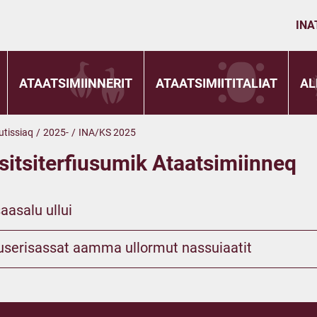
INA
ATAATSIMIINNERIT
ATAATSIMIITITALIAT
AL
utissiaq
/
2025-
/
INA/KS 2025
ssitsiterfiusumik Ataatsimiinneq
aasalu ullui
luuserisassat aamma ullormut nassuiaatit