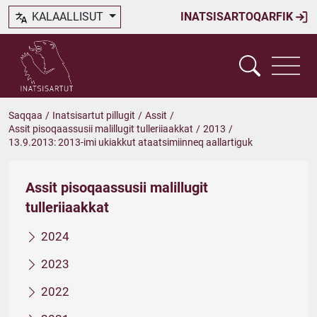
KALAALLISUT
INATSISARTOQARFIK
Saqqaa
/
Inatsisartut pillugit
/
Assit
/
Assit pisoqaassusii malillugit tulleriiaakkat
/
2013
/
13.9.2013: 2013-imi ukiakkut ataatsimiinneq aallartiguk
Assit pisoqaassusii malillugit
tulleriiaakkat
2024
2023
2022