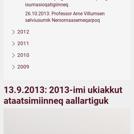
isumasioqatigiinneq
26.10.2013: Professor Arne Villumsen
sølviusumik Nersornaaserneqarpoq
2012
2011
2010
2009
13.9.2013: 2013-imi ukiakkut
ataatsimiinneq aallartiguk