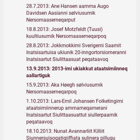
28.7.2013: Ane Hansen aamma Augo
Davidsen Aasianni sølviusumik
Nersornaaserneqarput
18.8.2013: Josef Motzfeldt (Tuusi)
kuultiusumik Nersornaaserneqarpoq
28.8.2013: Jokkmokkimi Sverigemi Saamit
Inatsisartuisa ukiunik 20-inngortorsiorneranni
Inatsisartut Siulittaasuat peqataavoq
13.9.2013: 2013-imi ukiakkut ataatsimiinneq
aallartiguk
15.9.2013: Aka Høegh sølviusumik
Nersornaaserneqarpoq
1.10.2013: Lars-Emil Johansen Folketingimi
ataatsimiinnerup ammarneqarnerani
Inatsisartut Siulittaasuattut siullerpaamik
peqataavoq
18.10.2013: Nunat Avannarliit Killiit
Siunnersuisoqatigiiffiata sulinera pillugu