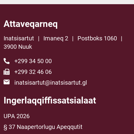
Attaveqarneq
Inatsisartut
|
Imaneq 2
|
Postboks 1060
|
3900 Nuuk
+299 34 50 00
+299 32 46 06
inatsisartut@inatsisartut.gl
Ingerlaqqiffissatsialaat
UPA 2026
§ 37 Naapertorlugu Apeqqutit