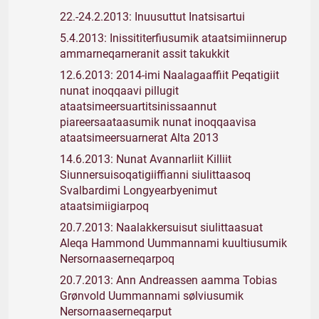
22.-24.2.2013: Inuusuttut Inatsisartui
5.4.2013: Inissititerfiusumik ataatsimiinnerup
ammarneqarneranit assit takukkit
12.6.2013: 2014-imi Naalagaaffiit Peqatigiit
nunat inoqqaavi pillugit
ataatsimeersuartitsinissaannut
piareersaataasumik nunat inoqqaavisa
ataatsimeersuarnerat Alta 2013
14.6.2013: Nunat Avannarliit Killiit
Siunnersuisoqatigiiffianni siulittaasoq
Svalbardimi Longyearbyenimut
ataatsimiigiarpoq
20.7.2013: Naalakkersuisut siulittaasuat
Aleqa Hammond Uummannami kuultiusumik
Nersornaaserneqarpoq
20.7.2013: Ann Andreassen aamma Tobias
Grønvold Uummannami sølviusumik
Nersornaaserneqarput