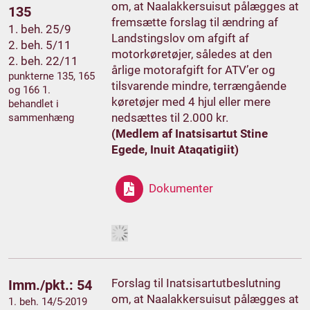
om, at Naalakkersuisut pålægges at
135
fremsætte forslag til ændring af
1. beh. 25/9
Landstingslov om afgift af
2. beh. 5/11
motorkøretøjer, således at den
2. beh. 22/11
årlige motorafgift for ATV’er og
punkterne 135, 165
tilsvarende mindre, terrængående
og 166 1.
køretøjer med 4 hjul eller mere
behandlet i
nedsættes til 2.000 kr.
sammenhæng
(Medlem af Inatsisartut Stine
Egede, Inuit Ataqatigiit)
Dokumenter
Forslag til Inatsisartutbeslutning
Imm./pkt.: 54
om, at Naalakkersuisut pålægges at
1. beh. 14/5-2019