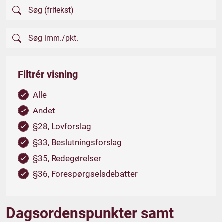
Filtrér visning
Alle
Andet
§28, Lovforslag
§33, Beslutningsforslag
§35, Redegørelser
§36, Forespørgselsdebatter
Dagsordenspunkter samt