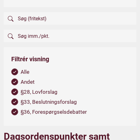
Filtrér visning
Alle
Andet
§28, Lovforslag
§33, Beslutningsforslag
§36, Forespørgselsdebatter
Dagsordenspunkter samt