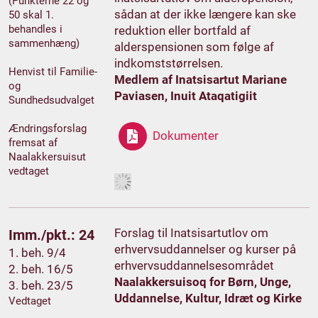
(Punkterne 22 og
sådan at der ikke længere kan ske
50 skal 1.
behandles i
reduktion eller bortfald af
sammenhæng)
alderspensionen som følge af
indkomststørrelsen.
Henvist til Familie-
Medlem af Inatsisartut Mariane
og
Paviasen, Inuit Ataqatigiit
Sundhedsudvalget
Ændringsforslag
Dokumenter
fremsat af
Naalakkersuisut
vedtaget
Forslag til Inatsisartutlov om
Imm./pkt.: 24
erhvervsuddannelser og kurser på
1. beh. 9/4
erhvervsuddannelsesområdet
2. beh. 16/5
Naalakkersuisoq for Børn, Unge,
3. beh. 23/5
Uddannelse, Kultur, Idræt og Kirke
Vedtaget