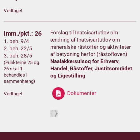
Vedtaget
Forslag til Inatsisartutlov om
Imm./pkt.: 26
ændring af Inatsisartutlov om
1. beh. 9/4
mineralske råstoffer og aktiviteter
2. beh. 22/5
af betydning herfor (råstofloven)
3. beh. 28/5
Naalakkersuisoq for Erhverv,
(Punkterne 25 og
Handel, Råstoffer, Justitsområdet
26 skal 1.
behandles i
og Ligestilling
sammenhæng)
Dokumenter
Vedtaget