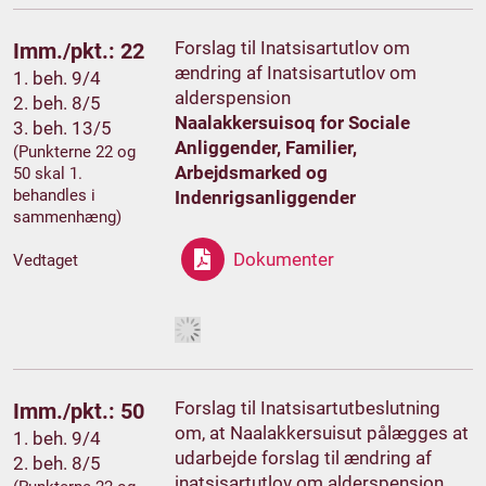
Forslag til Inatsisartutlov om
Imm./pkt.: 22
ændring af Inatsisartutlov om
1. beh. 9/4
alderspension
2. beh. 8/5
Naalakkersuisoq for Sociale
3. beh. 13/5
Anliggender, Familier,
(Punkterne 22 og
Arbejdsmarked og
50 skal 1.
behandles i
Indenrigsanliggender
sammenhæng)
Dokumenter
Vedtaget
Forslag til Inatsisartutbeslutning
Imm./pkt.: 50
om, at Naalakkersuisut pålægges at
1. beh. 9/4
udarbejde forslag til ændring af
2. beh. 8/5
inatsisartutlov om alderspension,