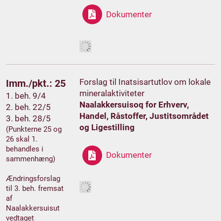
Dokumenter
Forslag til Inatsisartutlov om lokale
Imm./pkt.: 25
mineralaktiviteter
1. beh. 9/4
Naalakkersuisoq for Erhverv,
2. beh. 22/5
Handel, Råstoffer, Justitsområdet
3. beh. 28/5
og Ligestilling
(Punkterne 25 og
26 skal 1.
behandles i
Dokumenter
sammenhæng)
Ændringsforslag
til 3. beh. fremsat
af
Naalakkersuisut
vedtaget