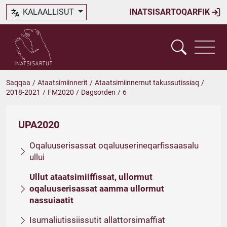
KALAALLISUT
INATSISARTOQARFIK
Saqqaa
/
Ataatsimiinnerit
/
Ataatsimiinnernut takussutissiaq
/
2018-2021
/
FM2020
/
Dagsorden
/
6
UPA2020
Oqaluuserisassat oqaluuserineqarfissaasalu
ullui
Ullut ataatsimiiffissat, ullormut
oqaluuserisassat aamma ullormut
nassuiaatit
Isumaliutissiissutit allattorsimaffiat