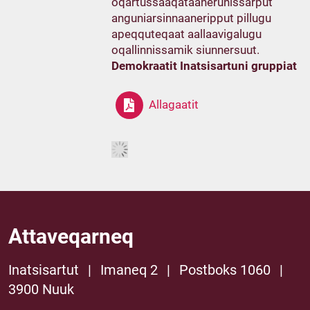
oqartussaaqataanerunissarput
anguniarsinnaaneripput pillugu
apeqquteqaat aallaavigalugu
oqallinnissamik siunnersuut.
Demokraatit Inatsisartuni gruppiat
Allagaatit
Attaveqarneq
Inatsisartut
|
Imaneq 2
|
Postboks 1060
|
3900 Nuuk