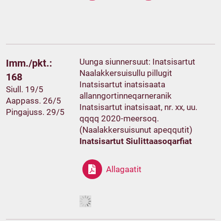
Uunga siunnersuut: Inatsisartut
Imm./pkt.:
Naalakkersuisullu pillugit
168
Inatsisartut inatsisaata
Siull. 19/5
allanngortinneqarneranik
Aappass. 26/5
Inatsisartut inatsisaat, nr. xx, uu.
Pingajuss. 29/5
qqqq 2020-meersoq.
(Naalakkersuisunut apeqqutit)
Inatsisartut Siulittaasoqarfiat
Allagaatit