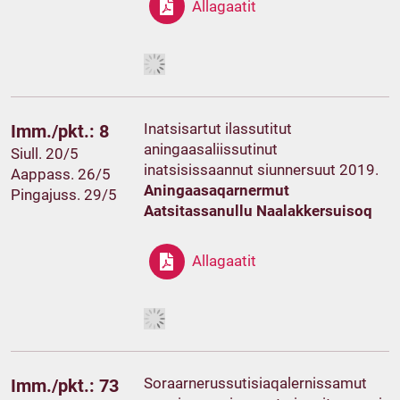
Allagaatit
Inatsisartut ilassutitut
Imm./pkt.: 8
aningaasaliissutinut
Siull. 20/5
inatsisissaannut siunnersuut 2019.
Aappass. 26/5
Aningaasaqarnermut
Pingajuss. 29/5
Aatsitassanullu Naalakkersuisoq
Allagaatit
Soraarnerussutisiaqalernissamut
Imm./pkt.: 73