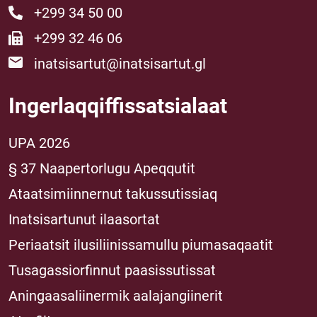
+299 34 50 00
+299 32 46 06
inatsisartut@inatsisartut.gl
Ingerlaqqiffissatsialaat
UPA 2026
§ 37 Naapertorlugu Apeqqutit
Ataatsimiinnernut takussutissiaq
Inatsisartunut ilaasortat
Periaatsit ilusiliinissamullu piumasaqaatit
Tusagassiorfinnut paasissutissat
Aningaasaliinermik aalajangiinerit