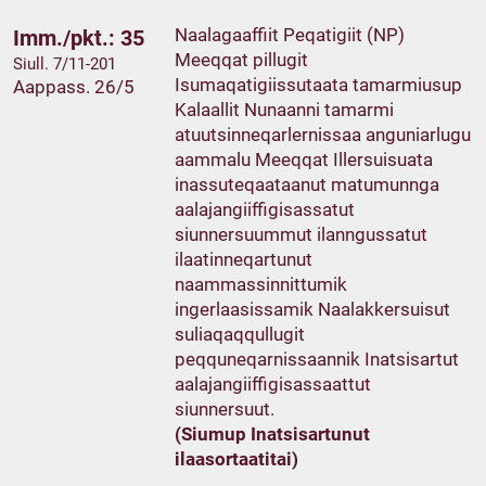
Naalagaaffiit Peqatigiit (NP)
Imm./pkt.: 35
Meeqqat pillugit
Siull. 7/11-201
Isumaqatigiissutaata tamarmiusup
Aappass. 26/5
Kalaallit Nunaanni tamarmi
atuutsinneqarlernissaa anguniarlugu
aammalu Meeqqat Illersuisuata
inassuteqaataanut matumunnga
aalajangiiffigisassatut
siunnersuummut ilanngussatut
ilaatinneqartunut
naammassinnittumik
ingerlaasissamik Naalakkersuisut
suliaqaqqullugit
peqquneqarnissaannik Inatsisartut
aalajangiiffigisassaattut
siunnersuut.
(Siumup Inatsisartunut
ilaasortaatitai)