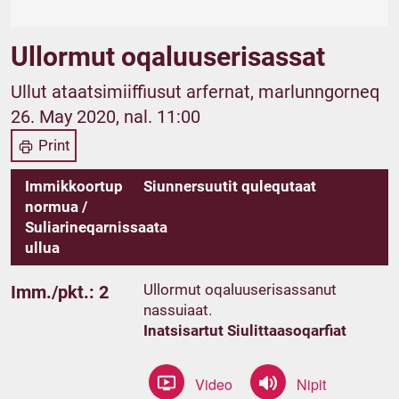
Ullormut oqaluuserisassat
Ullut ataatsimiiffiusut arfernat, marlunngorneq
26. May 2020, nal. 11:00
Print
Immikkoortup
Siunnersuutit qulequtaat
normua /
Suliarineqarnissaata
ullua
Ullormut oqaluuserisassanut
Imm./pkt.: 2
nassuiaat.
Inatsisartut Siulittaasoqarfiat