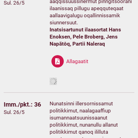
aaqqissuussinermut pinngitsoorani
Sul. 26/5
ilaanissaq pillugu apeqquteqaat
aallaavigalugu oqallinnissamik
siunnersuut.
Inatsisartunut ilaasortat Hans
Enoksen, Pele Broberg, Jens
Napãtôq, Partii Naleraq
Allagaatit
Nunatsinni illersornissamut
Imm./pkt.: 36
politikkimut, naalagaaffiup
Sul. 26/5
isumannaatsuunissaanut
politikkimut, nunanullu allanut
politikkimut qanoq ililluta