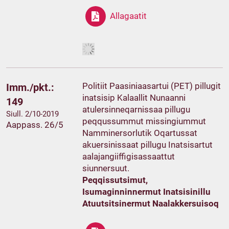
Allagaatit
Politiit Paasiniaasartui (PET) pillugit
Imm./pkt.:
inatsisip Kalaallit Nunaanni
149
atulersinneqarnissaa pillugu
Siull. 2/10-2019
peqqussummut missingiummut
Aappass. 26/5
Namminersorlutik Oqartussat
akuersinissaat pillugu Inatsisartut
aalajangiiffigisassaattut
siunnersuut.
Peqqissutsimut,
Isumaginninnermut Inatsisinillu
Atuutsitsinermut Naalakkersuisoq