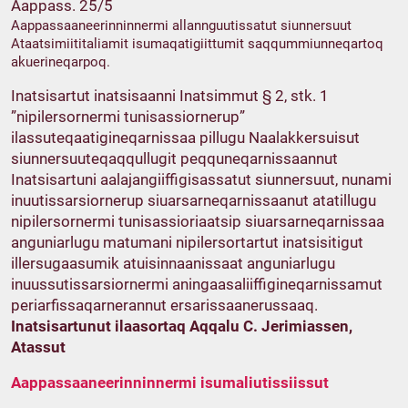
Aappass. 25/5
Aappassaaneerinninnermi allannguutissatut siunnersuut
Ataatsimiititaliamit isumaqatigiittumit saqqummiunneqartoq
akuerineqarpoq.
Inatsisartut inatsisaanni Inatsimmut § 2, stk. 1
”nipilersornermi tunisassiornerup”
ilassuteqaatigineqarnissaa pillugu Naalakkersuisut
siunnersuuteqaqqullugit peqquneqarnissaannut
Inatsisartuni aalajangiiffigisassatut siunnersuut, nunami
inuutissarsiornerup siuarsarneqarnissaanut atatillugu
nipilersornermi tunisassioriaatsip siuarsarneqarnissaa
anguniarlugu matumani nipilersortartut inatsisitigut
illersugaasumik atuisinnaanissaat anguniarlugu
inuussutissarsiornermi aningaasaliiffigineqarnissamut
periarfissaqarnerannut ersarissaanerussaaq.
Inatsisartunut ilaasortaq Aqqalu C. Jerimiassen,
Atassut
Aappassaaneerinninnermi isumaliutissiissut