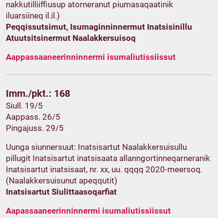
nakkutilliiffiusup atorneranut piumasaqaatinik
iluarsiineq il.il.)
Peqqissutsimut, Isumaginninnermut Inatsisinillu
Atuutsitsinermut Naalakkersuisoq
Aappassaaneerinninnermi isumaliutissiissut
Imm./pkt.: 168
Siull. 19/5
Aappass. 26/5
Pingajuss. 29/5
Uunga siunnersuut: Inatsisartut Naalakkersuisullu
pillugit Inatsisartut inatsisaata allanngortinneqarneranik
Inatsisartut inatsisaat, nr. xx, uu. qqqq 2020-meersoq.
(Naalakkersuisunut apeqqutit)
Inatsisartut Siulittaasoqarfiat
Aapassaaneerinninnermi isumaliutissiissut