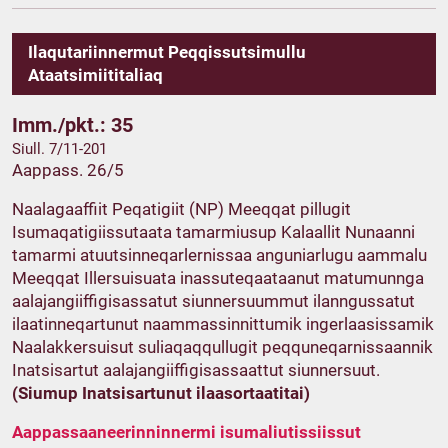
Ilaqutariinnermut Peqqissutsimullu
Ataatsimiititaliaq
Imm./pkt.: 35
Siull. 7/11-201
Aappass. 26/5
Naalagaaffiit Peqatigiit (NP) Meeqqat pillugit
Isumaqatigiissutaata tamarmiusup Kalaallit Nunaanni
tamarmi atuutsinneqarlernissaa anguniarlugu aammalu
Meeqqat Illersuisuata inassuteqaataanut matumunnga
aalajangiiffigisassatut siunnersuummut ilanngussatut
ilaatinneqartunut naammassinnittumik ingerlaasissamik
Naalakkersuisut suliaqaqqullugit peqquneqarnissaannik
Inatsisartut aalajangiiffigisassaattut siunnersuut.
(Siumup Inatsisartunut ilaasortaatitai)
Aappassaaneerinninnermi isumaliutissiissut