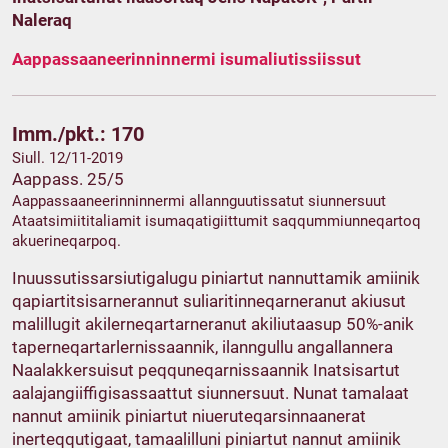
Naleraq
Aappassaaneerinninnermi isumaliutissiissut
Imm./pkt.: 170
Siull. 12/11-2019
Aappass. 25/5
Aappassaaneerinninnermi allannguutissatut siunnersuut
Ataatsimiititaliamit isumaqatigiittumit saqqummiunneqartoq
akuerineqarpoq.
Inuussutissarsiutigalugu piniartut nannuttamik amiinik
qapiartitsisarnerannut suliaritinneqarneranut akiusut
malillugit akilerneqartarneranut akiliutaasup 50%-anik
taperneqartarlernissaannik, ilanngullu angallannera
Naalakkersuisut peqquneqarnissaannik Inatsisartut
aalajangiiffigisassaattut siunnersuut. Nunat tamalaat
nannut amiinik piniartut niueruteqarsinnaanerat
inerteqqutigaat, tamaalilluni piniartut nannut amiinik