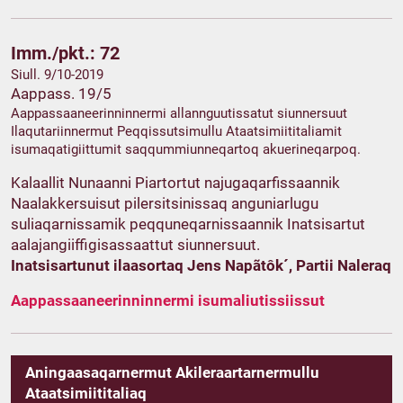
Imm./pkt.: 72
Siull. 9/10-2019
Aappass. 19/5
Aappassaaneerinninnermi allannguutissatut siunnersuut
Ilaqutariinnermut Peqqissutsimullu Ataatsimiititaliamit
isumaqatigiittumit saqqummiunneqartoq akuerineqarpoq.
Kalaallit Nunaanni Piartortut najugaqarfissaannik
Naalakkersuisut pilersitsinissaq anguniarlugu
suliaqarnissamik peqquneqarnissaannik Inatsisartut
aalajangiiffigisassaattut siunnersuut.
Inatsisartunut ilaasortaq Jens Napãtôk´, Partii Naleraq
Aappassaaneerinninnermi isumaliutissiissut
Aningaasaqarnermut Akileraartarnermullu
Ataatsimiititaliaq