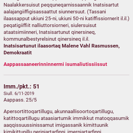
Naalakkersuisut peqquneqarnissaannik Inatsisartut
aalajangiiffigisassaattut siunnersuut. (Tassani
ilaassapput ukiuni 25-ni, ukiuni 50-ni katiffissiornerit il.il.)
peqatigiiffiit nalliuttorsiorneri, siulersuisut
ataatsimiinneri, Inatsisartunut qinersineq,
kommunalbestyrelsinut qinersineq il.il.
Inatsisartunut ilaasortaq Malene Vahl Rasmussen,
Demokraatit
Aappassaaneerinninnermi isumaliutissiissut
Imm./pkt.: 51
Siull. 6/11-2019
Aappass. 25/5
Apersortittoqartillugu, akunnaallisoortoqartillugu,
katittoqartillugu ataasiartumik immikkut matoqqasumik
aaqqissuussinissamut imigassanik kimittuunik
kimikittunillu neriniartarfinni, imerniartarfinni,