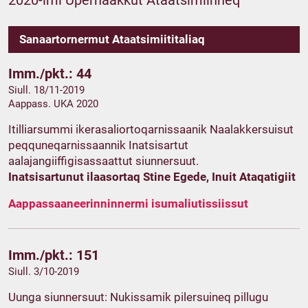
2020-imi Upernaakkut Ataatsimiinneq
Sanaartornermut Ataatsimiititaliaq
Imm./pkt.: 44
Siull. 18/11-2019
Aappass. UKA 2020
Itilliarsummi ikerasaliortoqarnissaanik Naalakkersuisut
peqquneqarnissaannik Inatsisartut
aalajangiiffigisassaattut siunnersuut.
Inatsisartunut ilaasortaq Stine Egede, Inuit Ataqatigiit
Aappassaaneerinninnermi isumaliutissiissut
Imm./pkt.: 151
Siull. 3/10-2019
Uunga siunnersuut: Nukissamik pilersuineq pillugu