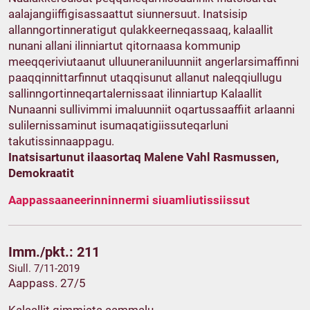
aalajangiiffigisassaattut siunnersuut. Inatsisip
allanngortinneratigut qulakkeerneqassaaq, kalaallit
nunani allani ilinniartut qitornaasa kommunip
meeqqeriviutaanut ulluuneraniluunniit angerlarsimaffinni
paaqqinnittarfinnut utaqqisunut allanut naleqqiullugu
sallinngortinneqartalernissaat ilinniartup Kalaallit
Nunaanni sullivimmi imaluunniit oqartussaaffiit arlaanni
sulilernissaminut isumaqatigiissuteqarluni
takutissinnaappagu.
Inatsisartunut ilaasortaq Malene Vahl Rasmussen,
Demokraatit
Aappassaaneerinninnermi siuamliutissiissut
Imm./pkt.: 211
Siull. 7/11-2019
Aappass. 27/5