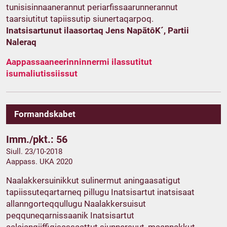
tunisisinnaanerannut periarfissaarunnerannut
taarsiutitut tapiissutip siunertaqarpoq.
Inatsisartunut ilaasortaq Jens NapãtôK´, Partii
Naleraq
Aappassaaneerinninnermi ilassutitut
isumaliutissiissut
Formandskabet
Imm./pkt.: 56
Siull. 23/10-2018
Aappass. UKA 2020
Naalakkersuinikkut sulinermut aningaasatigut
tapiissuteqartarneq pillugu Inatsisartut inatsisaat
allanngorteqqullugu Naalakkersuisut
peqquneqarnissaanik Inatsisartut