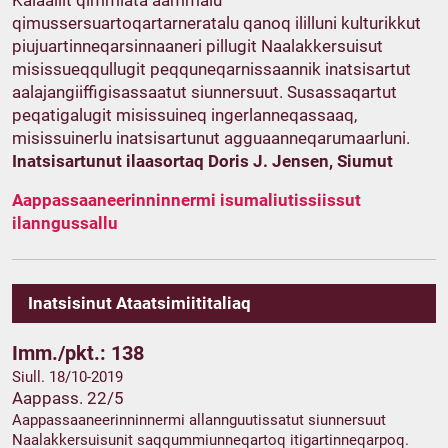
Kalaallit qimmiata aammalu
qimussersuartoqartarneratalu qanoq ililluni kulturikkut
piujuartinneqarsinnaaneri pillugit Naalakkersuisut
misissueqqullugit peqquneqarnissaannik inatsisartut
aalajangiiffigisassaatut siunnersuut. Susassaqartut
peqatigalugit misissuineq ingerlanneqassaaq,
misissuinerlu inatsisartunut agguaanneqarumaarluni.
Inatsisartunut ilaasortaq Doris J. Jensen, Siumut
Aappassaaneerinninnermi isumaliutissiissut
ilanngussallu
Inatsisinut Ataatsimiititaliaq
Imm./pkt.: 138
Siull. 18/10-2019
Aappass. 22/5
Aappassaaneerinninnermi allannguutissatut siunnersuut
Naalakkersuisunit saqqummiunneqartoq itigartinneqarpoq.