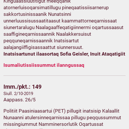
Kinguaassiuutitigut meeqqanik
atornerluisoqarsimatillugu pineqaatissiisarnerup
sakkortusinissaanik Nunatsinni
unnerluussisussaatitaasut kaammattorneqarnissaat
siunertaralugu Naalagaaffeqatigiinnermi oqartussaasut
saaffigineqarnissaannik Naalakkersuisut
peqquneqarnissaannik Inatsisartut
aalajangiiffigisassaattut siunnersuut.
Inatsisartunut ilaasortaq Sofia Geisler, Inuit Ataqatigiit
Isumaliutissiissummut ilanngussaq
Imm./pkt.: 149
Siull. 2/10-2019
Aappass. 26/5
Politiit Paasiniaasartui (PET) pillugit inatsisip Kalaallit
Nunaanni atulersinneqarnissaa pillugu peqqussummut
missingiummut Namminersorlutik Oqartussat