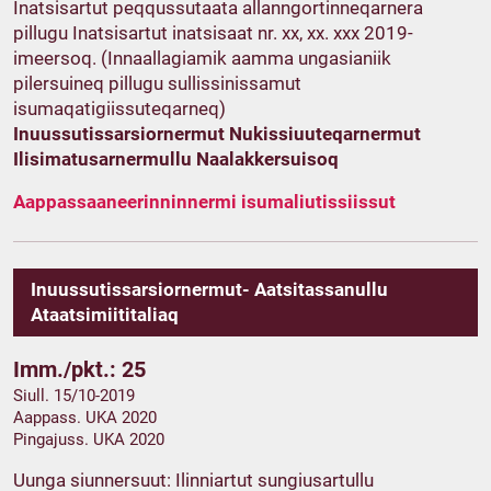
Inatsisartut peqqussutaata allanngortinneqarnera
pillugu Inatsisartut inatsisaat nr. xx, xx. xxx 2019-
imeersoq. (Innaallagiamik aamma ungasianiik
pilersuineq pillugu sullissinissamut
isumaqatigiissuteqarneq)
Inuussutissarsiornermut Nukissiuuteqarnermut
Ilisimatusarnermullu Naalakkersuisoq
Aappassaaneerinninnermi isumaliutissiissut
Inuussutissarsiornermut- Aatsitassanullu
Ataatsimiititaliaq
Imm./pkt.: 25
Siull. 15/10-2019
Aappass. UKA 2020
Pingajuss. UKA 2020
Uunga siunnersuut: Ilinniartut sungiusartullu