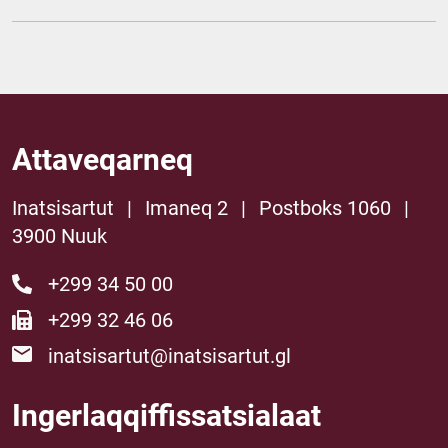
Attaveqarneq
Inatsisartut
|
Imaneq 2
|
Postboks 1060
|
3900 Nuuk
+299 34 50 00
+299 32 46 06
inatsisartut@inatsisartut.gl
Ingerlaqqiffissatsialaat