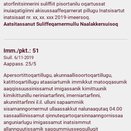
atorfinitsinnerini suliffiit pisortanilu oqartussat
inuiaqatigiinni akisussaaffeqarnerat pillugu Inatsisartut
inatsisaat nr. xx, xx. xxx 2019-imeersoq.
Aatsitassanut Suliffeqarnermullu Naalakkersuisoq
Imm./pkt.: 51
Siull. 6/11-2019
Aappass. 25/5
Apersortittoqartillugu, akunnaallisoortoqartillugu,
katittoqartillugu ataasiartumik immikkut matoqqasumik
aaqqissuussinissamut imigassanik kimittuunik
kimikittunillu neriniartarfinni, imerniartarfinni,
akunnittarfinni il.il. ulluni sapaammiik
sisamanngornermut ullaassakkut nalunaaqutaq 04.00
sassaalliinissamut qinnuteqartoqarsinnaanngornissaa
anguniarlugu imigassamut inatsismmut
allannguutissamik saqqummiusseqqullugit