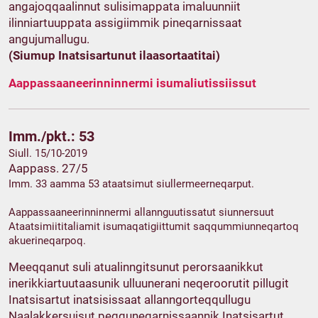
angajoqqaalinnut sulisimappata imaluunniit
ilinniartuuppata assigiimmik pineqarnissaat
angujumallugu.
(Siumup Inatsisartunut ilaasortaatitai)
Aappassaaneerinninnermi isumaliutissiissut
Imm./pkt.: 53
Siull. 15/10-2019
Aappass. 27/5
Imm. 33 aamma 53 ataatsimut siullermeerneqarput.
Aappassaaneerinninnermi allannguutissatut siunnersuut
Ataatsimiititaliamit isumaqatigiittumit saqqummiunneqartoq
akuerineqarpoq.
Meeqqanut suli atualinngitsunut perorsaanikkut
inerikkiartuutaasunik ulluunerani neqeroorutit pillugit
Inatsisartut inatsisissaat allanngorteqqullugu
Naalakkersuisut peqquneqarnissaannik Inatsisartut