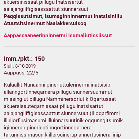
akuersinissaat pillugu Inatsisartut
aalajangiiffigisassaattut siunnersuut.
Peqqissutsimut, Isumaginninnermut Inatsisinillu
Atuutsitsinermut Naalakkersuisoq
Aappassaaneerinninnermi isumaliutissiissut
Imm./pkt.: 150
Siull. 8/10-2019
Aappass. 22/5
Kalaallit Nunaanni pinerluttulerinermi inatsisip
allanngortinneqarnera pillugu siunnersuummut
missingiut pillugu Namminersorlutik Oqartussat
akuersissuteqarnissaat pillugu inatsisartut
aalajangiiffigisassaattut siunnersuut (Illoqarfimmi
illuliorfiusimasumi illuinnarsuutinik eqqunngitsumik
iginnerup pinerluutinngortinneqarnera,
takunnissimasunik illersuinerup annertusinera, inip