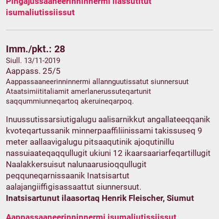
Pingajussaaneerinninnermi ilassutitut
isumaliutissiissut
Imm./pkt.: 28
Siull. 13/11-2019
Aappass. 25/5
Aappassaaneerinninnermi allannguutissatut siunnersuut
Ataatsimiititaliamit amerlanerussuteqartunit
saqqummiunneqartoq akeruineqarpoq.
Inuussutissarsiutigalugu aalisarnikkut angallateeqqanik
kvoteqartussanik minnerpaaffiliinissami takissuseq 9
meter aallaavigalugu pitsaaqutinik ajoqutinillu
nassuiaateqaqqullugit ukiuni 12 ikaarsaariarfeqartillugit
Naalakkersuisut nalunaarusioqqullugit
peqquneqarnissaanik Inatsisartut
aalajangiiffigisassaattut siunnersuut.
Inatsisartunut ilaasortaq Henrik Fleischer, Siumut
Aappassaaneerinninnermi isumaliutissiissut