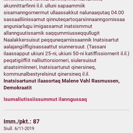
akunnittarfinni il.il. ulluni sapaammiik
sisamanngornermut ullaassakkut nalunaaqutaq 04.00
sassaalliinissamut qinnuteqartoqarsinnaanngornissaa
anguniarlugu imigassamut inatsismmut
allannguutissamik saqqummiusseqqullugit
Naalakkersuisut peqquneqarnissaannik Inatsisartut
aalajangiiffigisassaattut siunnersuut. (Tassani
ilaassapput ukiuni 25-ni, ukiuni 50-ni katiffissiornerit il.il.)
peqatigiiffiit nalliuttorsiorneri, siulersuisut
ataatsimiinneri, Inatsisartunut qinersineq,
kommunalbestyrelsinut qinersineq il.il.
Inatsisartunut ilaasortaq Malene Vahl Rasmussen,
Demokraatit
Isumaliutissiissummut ilanngussaq
Imm./pkt.: 87
Siull. 6/11-2019