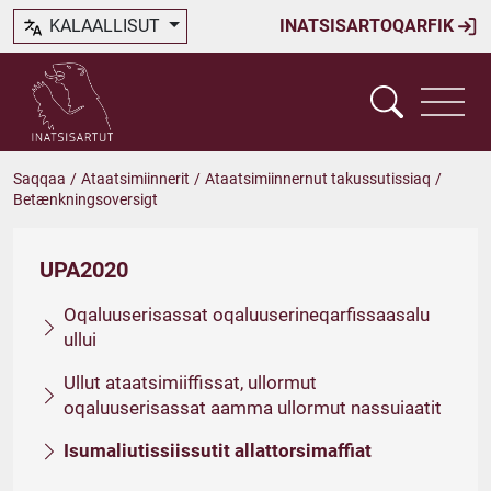
KALAALLISUT
INATSISARTOQARFIK
Saqqaa
/
Ataatsimiinnerit
/
Ataatsimiinnernut takussutissiaq
/
Betænkningsoversigt
UPA2020
Oqaluuserisassat oqaluuserineqarfissaasalu
ullui
Ullut ataatsimiiffissat, ullormut
oqaluuserisassat aamma ullormut nassuiaatit
Isumaliutissiissutit allattorsimaffiat