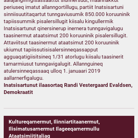
aalajangiiffigisassaattut siunnersuut, maannakkut
periuseq imatut allanngortillugu, partiit Inatsisartuni
sinniisuutitaqartut tunngaviusumik 850.000 koruuninik
tapiissummik pisalersillugit kiisalu kingullermik
Inatsisartunut qinersinerup inernera tunngavigalugu
taasinermut ataatsimut 200 koruuninik pisalersillugit.
Attaviitsut taasinermut ataatsimut 200 koruuninik
ukiumut tapiissutisisalersinneqassapput
agguaqatigiisitsineq 1/31 atorlugu kiisalu taasinerit
tamarmiusut tunngavigalugit. Allannguineq
atulersinneqassaaq ulloq 1. januaari 2019
aallarnerfigalugu.
Inatsisartunut ilaasortaq Randi Vestergaard Evaldsen,
Demokraatit
Kultureqarnermut, Ilinniartitaanermut,
Ilisimatusarnermut Ilageeqarnermullu
Ataatsimiititaliaq