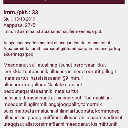
Imm./pkt.: 33
Siull. 15/10-2019
Aappass. 27/5
Imm. 33 aamma 53 ataatsimut siullermeerneqarput.
Aappassaaneerinninnermi allannguutissatut siunnersuut
Ataatsimiititaliamit isumaqatigiittumit saqqummiunneqartoq
akuerineqarpoq.
Meeqqanut suli atualinngitsunut perorsaanikkut
inerikkiartuutaasunik ulluunerani neqeroorutit pillugit
Inatsisartut inatsisissaanni §9 imm. 1
allanngorteqqullugu Naalakkersuisut
peqquneqarnissaannik Inatsisartut
aalajangiiffigisassaattut siunnersuut. Taamaalilluni
meeqqat illugiimmik angajoqqaallit, tamarmik
sulisimappata imaluunniit ilinniartuuppata, kommunep
ulluunerani paaqqinniffiinut ulluuneranilu paarsisarfinnut
utaqqisut allattorsimaffianni meeqqanut kisimiittunik