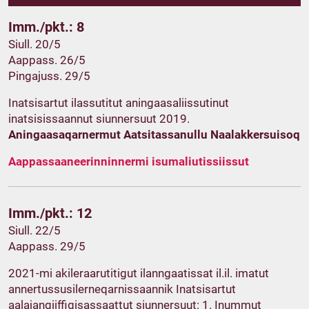
Imm./pkt.: 8
Siull. 20/5
Aappass. 26/5
Pingajuss. 29/5
Inatsisartut ilassutitut aningaasaliissutinut
inatsisissaannut siunnersuut 2019.
Aningaasaqarnermut Aatsitassanullu Naalakkersuisoq
Aappassaaneerinninnermi isumaliutissiissut
Imm./pkt.: 12
Siull. 22/5
Aappass. 29/5
2021-mi akileraarutitigut ilanngaatissat il.il. imatut
annertussusilerneqarnissaannik Inatsisartut
aalajangiiffigisassaattut siunnersuut: 1. Inummut