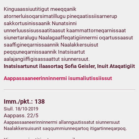
Kinguaassiuutitigut meeqqanik
atornerluisoqarsimatillugu pineqaatissiisarnerup
sakkortusinissaanik Nunatsinni
unnerluussisussaatitaasut kaammattorneqarnissaat
siunertaralugu Naalagaaffeqatigiinnermi oqartussaasut
saaffigineqarnissaannik Naalakkersuisut
peqquneqarnissaannik Inatsisartut
aalajangiiffigisassaattut siunnersuut.
Inatsisartunut ilaasortaq Sofia Geisler, Inuit Ataqatigiit
Aappassaaneerinninnermi isumaliutissiissut
Imm./pkt.: 138
Siull. 18/10-2019
Aappass. 22/5
Aappassaaneerinninnermi allannguutissatut siunnersuut
Naalakkersuisunit saqqummiunneqartoq itigartinneqarpoq.