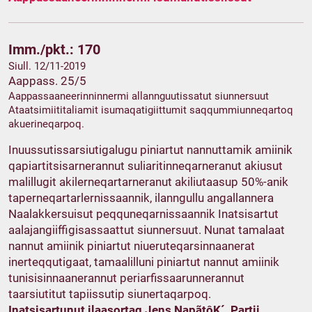
Imm./pkt.: 170
Siull. 12/11-2019
Aappass. 25/5
Aappassaaneerinninnermi allannguutissatut siunnersuut
Ataatsimiititaliamit isumaqatigiittumit saqqummiunneqartoq
akuerineqarpoq.
Inuussutissarsiutigalugu piniartut nannuttamik amiinik
qapiartitsisarnerannut suliaritinneqarneranut akiusut
malillugit akilerneqartarneranut akiliutaasup 50%-anik
taperneqartarlernissaannik, ilanngullu angallannera
Naalakkersuisut peqquneqarnissaannik Inatsisartut
aalajangiiffigisassaattut siunnersuut. Nunat tamalaat
nannut amiinik piniartut niueruteqarsinnaanerat
inerteqqutigaat, tamaalilluni piniartut nannut amiinik
tunisisinnaanerannut periarfissaarunnerannut
taarsiutitut tapiissutip siunertaqarpoq.
Inatsisartunut ilaasortaq Jens NapãtôK´, Partii