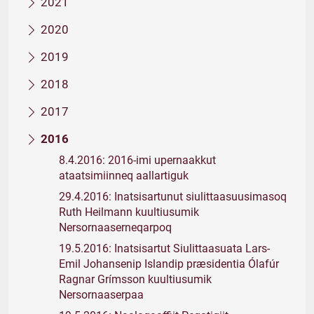
2021
2020
2019
2018
2017
2016
8.4.2016: 2016-imi upernaakkut
ataatsimiinneq aallartiguk
29.4.2016: Inatsisartunut siulittaasuusimasoq
Ruth Heilmann kuultiusumik
Nersornaaserneqarpoq
19.5.2016: Inatsisartut Siulittaasuata Lars-
Emil Johansenip Islandip præsidentia Ólafúr
Ragnar Grímsson kuultiusumik
Nersornaaserpaa