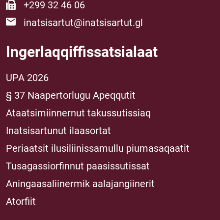
+299 32 46 06
inatsisartut@inatsisartut.gl
Ingerlaqqiffissatsialaat
UPA 2026
§ 37 Naapertorlugu Apeqqutit
Ataatsimiinnernut takussutissiaq
Inatsisartunut ilaasortat
Periaatsit ilusiliinissamullu piumasaqaatit
Tusagassiorfinnut paasissutissat
Aningaasaliinermik aalajangiinerit
Atorfiit