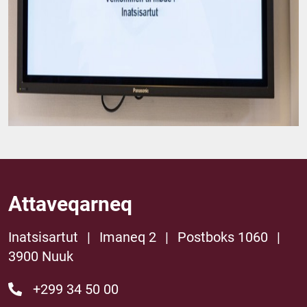
Attaveqarneq
Inatsisartut
|
Imaneq 2
|
Postboks 1060
|
3900 Nuuk
+299 34 50 00