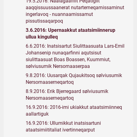
19.5.2016: Naalagaaffiit Peqatigiit
aaqqissuussaanerat nutarterneqarnissaminut
ingerlavoq - nuannaarnissamut
pissutissaqarpoq
3.6.2016: Upernaakkut ataatsimiinnerup
ullua kingulleq
6.6.2016: Inatsisartut Siulittaasuata Lars-Emil
Johansenip nunaqarfinni aqutsisut
siulittaasuat Boas Boassen, Kuummiut,
sølviusumik Nersornaaserpaa
9.8.2016: Uusarqak Qujaukitsoq sølviusumik
Nersornaaserneqartoq
8.9.2016: Erik Bjerregaard sølviusumik
Nersornaaserneqartoq
16.9.2016: 2016-imi ukiakkut ataatsimiinneq
aallartiguk
16.9.2016: Ullumikkut inatsisartuni
ataatsimiititaliat ivertinneqarput