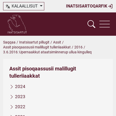
KALAALLISUT
INATSISARTOQARFIK
Saqqaa
/
Inatsisartut pillugit
/
Assit
/
Assit pisoqaassusii malillugit tulleriiaakkat
/
2016
/
3.6.2016: Upernaakkut ataatsimiinnerup ullua kingulleq
Assit pisoqaassusii malillugit
tulleriiaakkat
2024
2023
2022