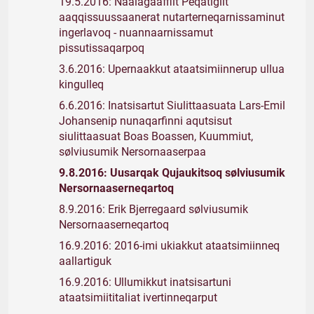
19.5.2016: Naalagaaffiit Peqatigiit
aaqqissuussaanerat nutarterneqarnissaminut
ingerlavoq - nuannaarnissamut
pissutissaqarpoq
3.6.2016: Upernaakkut ataatsimiinnerup ullua
kingulleq
6.6.2016: Inatsisartut Siulittaasuata Lars-Emil
Johansenip nunaqarfinni aqutsisut
siulittaasuat Boas Boassen, Kuummiut,
sølviusumik Nersornaaserpaa
9.8.2016: Uusarqak Qujaukitsoq sølviusumik
Nersornaaserneqartoq
8.9.2016: Erik Bjerregaard sølviusumik
Nersornaaserneqartoq
16.9.2016: 2016-imi ukiakkut ataatsimiinneq
aallartiguk
16.9.2016: Ullumikkut inatsisartuni
ataatsimiititaliat ivertinneqarput