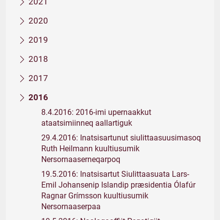
2021
2020
2019
2018
2017
2016
8.4.2016: 2016-imi upernaakkut
ataatsimiinneq aallartiguk
29.4.2016: Inatsisartunut siulittaasuusimasoq
Ruth Heilmann kuultiusumik
Nersornaaserneqarpoq
19.5.2016: Inatsisartut Siulittaasuata Lars-
Emil Johansenip Islandip præsidentia Ólafúr
Ragnar Grímsson kuultiusumik
Nersornaaserpaa