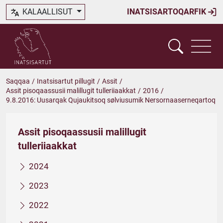
KALAALLISUT
INATSISARTOQARFIK
Saqqaa
/
Inatsisartut pillugit
/
Assit
/
Assit pisoqaassusii malillugit tulleriiaakkat
/
2016
/
9.8.2016: Uusarqak Qujaukitsoq sølviusumik Nersornaaserneqartoq
Assit pisoqaassusii malillugit
tulleriiaakkat
2024
2023
2022