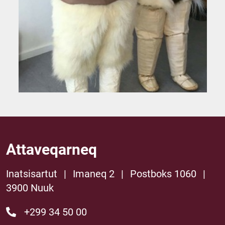
Attaveqarneq
Inatsisartut
|
Imaneq 2
|
Postboks 1060
|
3900 Nuuk
+299 34 50 00