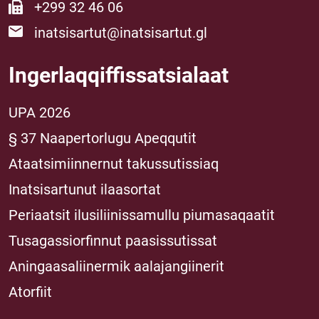
+299 32 46 06
inatsisartut@inatsisartut.gl
Ingerlaqqiffissatsialaat
UPA 2026
§ 37 Naapertorlugu Apeqqutit
Ataatsimiinnernut takussutissiaq
Inatsisartunut ilaasortat
Periaatsit ilusiliinissamullu piumasaqaatit
Tusagassiorfinnut paasissutissat
Aningaasaliinermik aalajangiinerit
Atorfiit