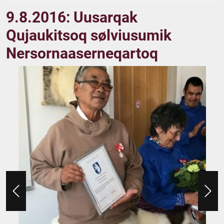
9.8.2016: Uusarqak
Qujaukitsoq sølviusumik
Nersornaaserneqartoq