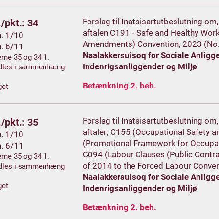
Forslag til Inatsisartutbeslutning om
/pkt.: 34
aftalen C191 - Safe and Healthy Wor
h. 1/10
Amendments) Convention, 2023 (No.
h. 6/11
Naalakkersuisoq for Sociale Anligg
rne 35 og 34 1.
Indenrigsanliggender og Miljø
dles i sammenhæng
Betænkning 2. beh.
get
Forslag til Inatsisartutbeslutning om
/pkt.: 35
aftaler; C155 (Occupational Safety 
h. 1/10
(Promotional Framework for Occupati
h. 6/11
C094 (Labour Clauses (Public Contra
rne 35 og 34 1.
of 2014 to the Forced Labour Conven
dles i sammenhæng
Naalakkersuisoq for Sociale Anligg
get
Indenrigsanliggender og Miljø
Betænkning 2. beh.