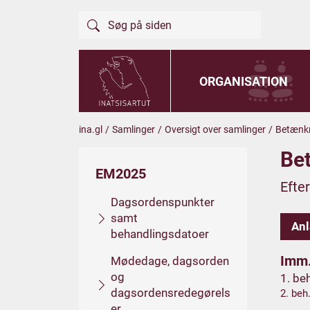
ORGANISATION
ina.gl
/
Samlinger
/
Oversigt over samlinger
/
Betænkn
Be
EM2025
Efte
Dagsordenspunkter
samt
An
behandlingsdatoer
Imm.
Mødedage, dagsorden
og
1. be
dagsordensredegørels
2. beh
er