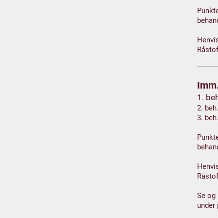
Punkte
behan
Henvis
Råsto
Imm.
1. be
2. beh
3. beh
Punkte
behan
Henvis
Råsto
Se og
under 