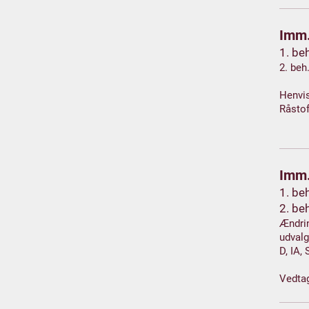
Imm.
1. be
2. beh
Henvis
Råstof
Imm.
1. be
2. be
Ændrin
udvalg
D, IA,
Vedta