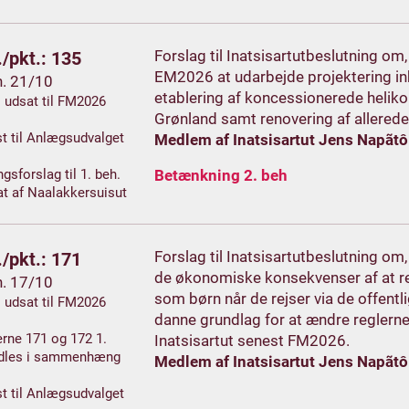
Forslag til Inatsisartutbeslutning om
/pkt.: 135
EM2026 at udarbejde projektering i
h. 21/10
etablering af koncessionerede heliko
. udsat til FM2026
Grønland samt renovering af allerede
t til Anlægsudvalget
Medlem af Inatsisartut Jens Napãtô
gsforslag til 1. beh.
Betænkning 2. beh
t af Naalakkersuisut
Forslag til Inatsisartutbeslutning o
/pkt.: 171
de økonomiske konsekvenser af at rej
h. 17/10
som børn når de rejser via de offentl
. udsat til FM2026
danne grundlag for at ændre reglerne
rne 171 og 172 1.
Inatsisartut senest FM2026.
dles i sammenhæng
Medlem af Inatsisartut Jens Napãtô
t til Anlægsudvalget