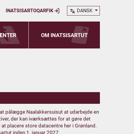
INATSISARTOQARFIK
DANSK
ENTER
OM INATSISARTUT
m at pålægge Naalakkersuisut at udarbejde en
tiver, der kan iværksættes for at gøre det
r at placere store datacentre her i Grønland.
artut inden 1. januar 2027.