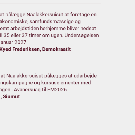
m at pålægge Naalakkersuisut at foretage en
 af økonomiske, samfundsmæssige og
mt arbejdstiden herhjemme bliver nedsat
il 35 eller 37 timer om ugen. Undersøgelsen
. januar 2027
 Kyed Frederiksen, Demokraatit
m, at Naalakkersuisut pålægges at udarbejde
ysningskampagne og kursuselementer med
ingen i Avanersuaq til EM2026.
n, Siumut