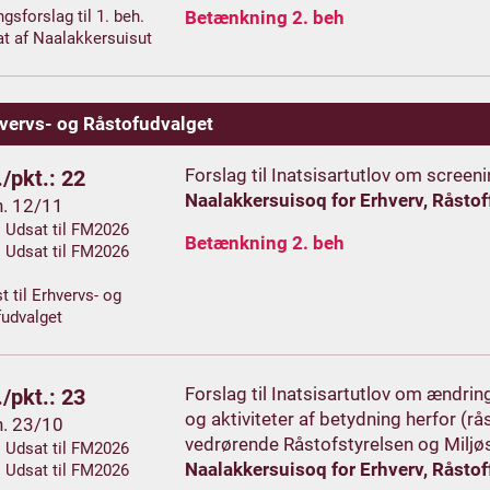
gsforslag til 1. beh.
Betænkning 2. beh
t af Naalakkersuisut
vervs- og Råstofudvalget
Forslag til Inatsisartutlov om screen
/pkt.: 22
Naalakkersuisoq for Erhverv, Råstoff
h. 12/11
. Udsat til FM2026
Betænkning 2. beh
. Udsat til FM2026
t til Erhvervs- og
udvalget
Forslag til Inatsisartutlov om ændrin
/pkt.: 23
og aktiviteter af betydning herfor (
h. 23/10
vedrørende Råstofstyrelsen og Miljø
. Udsat til FM2026
Naalakkersuisoq for Erhverv, Råstoff
. Udsat til FM2026