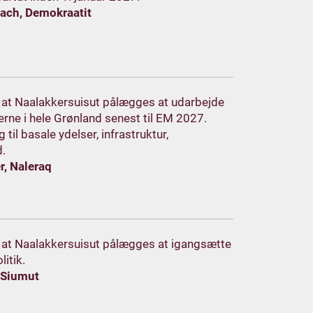
bach, Demokraatit
m, at Naalakkersuisut pålægges at udarbejde
erne i hele Grønland senest til EM 2027.
til basale ydelser, infrastruktur,
d.
r, Naleraq
m, at Naalakkersuisut pålægges at igangsætte
itik.
, Siumut