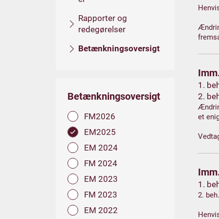
Henvis
Rapporter og
Ændrin
redegørelser
fremsa
Betænkningsoversigt
Imm.
1. be
Betænkningsoversigt
2. be
Ændrin
FM2026
et eni
EM2025
Vedta
EM 2024
FM 2024
Imm.
EM 2023
1. be
FM 2023
2. beh
EM 2022
Henvis