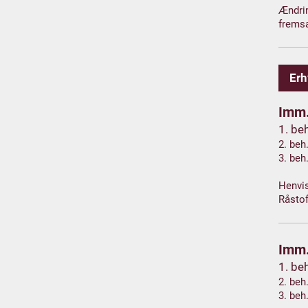
Ændrin
fremsa
Erh
Imm.
1. be
2. beh
3. beh
Henvis
Råstof
Imm.
1. be
2. beh
3. beh