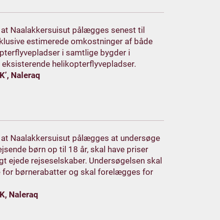
, at Naalakkersuisut pålægges senest til
nklusive estimerede omkostninger af både
pterflyvepladser i samtlige bygder i
 eksisterende helikopterflyvepladser.
K’, Naleraq
m, at Naalakkersuisut pålægges at undersøge
sende børn op til 18 år, skal have priser
igt ejede rejseselskaber. Undersøgelsen skal
 for børnerabatter og skal forelægges for
K, Naleraq