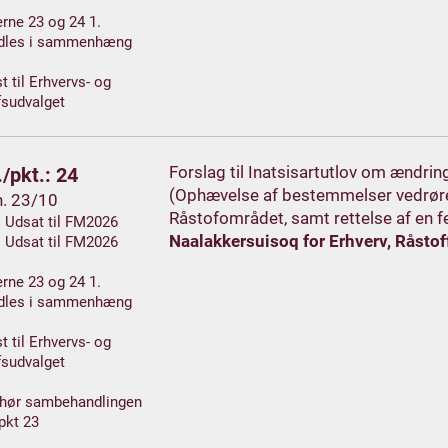
rne 23 og 24 1.
dles i sammenhæng
t til Erhvervs- og
fsudvalget
Forslag til Inatsisartutlov om ændrin
/pkt.: 24
(Ophævelse af bestemmelser vedrøren
h. 23/10
Råstofområdet, samt rettelse af en f
. Udsat til FM2026
Naalakkersuisoq for Erhverv, Råstoff
. Udsat til FM2026
rne 23 og 24 1.
dles i sammenhæng
t til Erhvervs- og
fsudvalget
 hør sambehandlingen
pkt 23