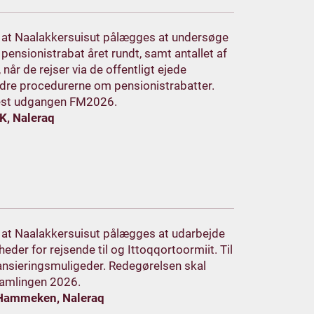
m, at Naalakkersuisut pålægges at undersøge
r pensionistrabat året rundt, samt antallet af
 når de rejser via de offentligt ejede
ndre procedurerne om pensionistrabatter.
est udgangen FM2026.
K, Naleraq
m, at Naalakkersuisut pålægges at udarbejde
der for rejsende til og Ittoqqortoormiit. Til
ansieringsmuligeder. Redegørelsen skal
samlingen 2026.
-Hammeken, Naleraq