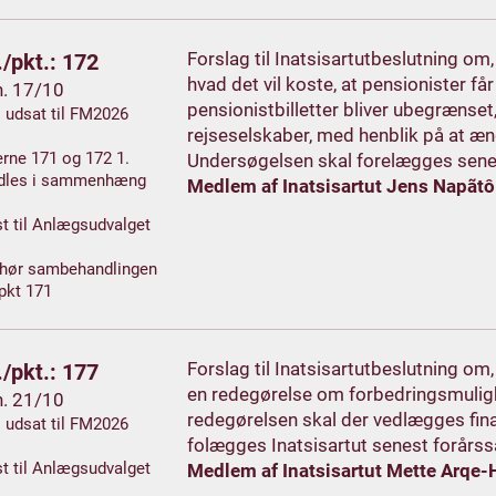
Forslag til Inatsisartutbeslutning o
/pkt.: 172
hvad det vil koste, at pensionister få
h. 17/10
pensionistbilletter bliver ubegrænset,
. udsat til FM2026
rejseselskaber, med henblik på at æ
rne 171 og 172 1.
Undersøgelsen skal forelægges sen
dles i sammenhæng
Medlem af Inatsisartut Jens Napãtô
t til Anlægsudvalget
 hør sambehandlingen
pkt 171
Forslag til Inatsisartutbeslutning o
/pkt.: 177
en redegørelse om forbedringsmulighe
h. 21/10
redegørelsen skal der vedlægges fin
. udsat til FM2026
folægges Inatsisartut senest forårs
t til Anlægsudvalget
Medlem af Inatsisartut Mette Arqe