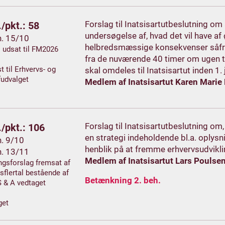
Forslag til Inatsisartutbeslutning o
/pkt.: 58
undersøgelse af, hvad det vil have
h. 15/10
helbredsmæssige konsekvenser såfre
. udsat til FM2026
fra de nuværende 40 timer om ugen t
t til Erhvervs- og
skal omdeles til Inatsisartut inden 1
udvalget
Medlem af Inatsisartut Karen Marie
Forslag til Inatsisartutbeslutning o
/pkt.: 106
en strategi indeholdende bl.a. opl
h. 9/10
henblik på at fremme erhvervsudvikl
h. 13/11
Medlem af Inatsisartut Lars Poulse
gsforslag fremsat af
sflertal bestående af
Betænkning 2. beh.
 S & A vedtaget
get