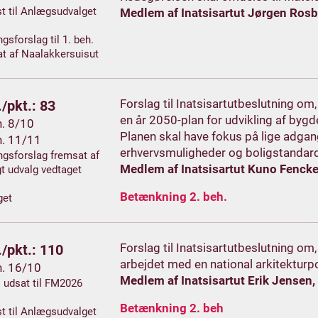
t til Anlægsudvalget
Medlem af Inatsisartut Jørgen Ros
gsforslag til 1. beh.
t af Naalakkersuisut
Forslag til Inatsisartutbeslutning o
/pkt.: 83
en år 2050-plan for udvikling af bygd
h. 8/10
Planen skal have fokus på lige adgang 
h. 11/11
erhvervsmuligheder og boligstandar
gsforslag fremsat af
Medlem af Inatsisartut Kuno Fencke
gt udvalg vedtaget
Betænkning 2. beh.
get
Forslag til Inatsisartutbeslutning o
/pkt.: 110
arbejdet med en national arkitekturpol
h. 16/10
Medlem af Inatsisartut Erik Jensen
. udsat til FM2026
Betænkning 2. beh
t til Anlægsudvalget