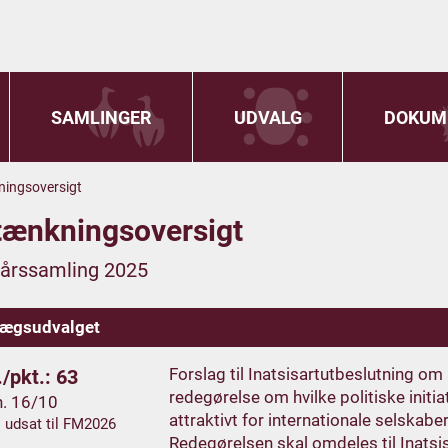
SAMLINGER
UDVALG
DOKUM
ingsoversigt
tænkningsoversigt
rårssamling 2025
lægsudvalget
Forslag til Inatsisartutbeslutning o
/pkt.: 63
redegørelse om hvilke politiske initia
h. 16/10
attraktivt for internationale selskabe
. udsat til FM2026
Redegørelsen skal omdeles til Inatsis