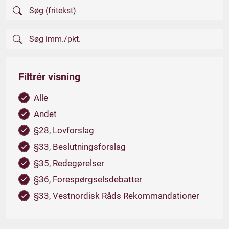
Filtrér visning
Alle
Andet
§28, Lovforslag
§33, Beslutningsforslag
§35, Redegørelser
§36, Forespørgselsdebatter
§33, Vestnordisk Råds Rekommandationer